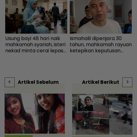
a
Usung bayi 48 hari naik
Ismahalil dipenjara 30
K
mahkamah syariah, isteri
tahun, mahkamah rayuan
‘
,
nekad minta cerai lepas
ketepikan keputusan
s
dituduh jadi punca nafkah
bebas - Sensasi | mStar
P
mentua terputus - Viral |
t
mStar
s
Artikel Sebelum
Artikel Berikut