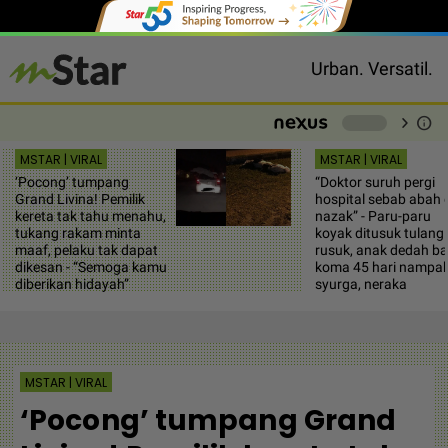
Urban. Versatil.
chevron_right
info
-
MSTAR | VIRAL
MSTAR | VIRAL
‘Pocong’ tumpang
“Doktor suruh pergi
Grand Livina! Pemilik
hospital sebab abah
kereta tak tahu menahu,
nazak” - Paru-paru
tukang rakam minta
koyak ditusuk tulang
maaf, pelaku tak dapat
rusuk, anak dedah b
dikesan - “Semoga kamu
koma 45 hari nampa
diberikan hidayah”
syurga, neraka
MSTAR | VIRAL
‘Pocong’ tumpang Grand