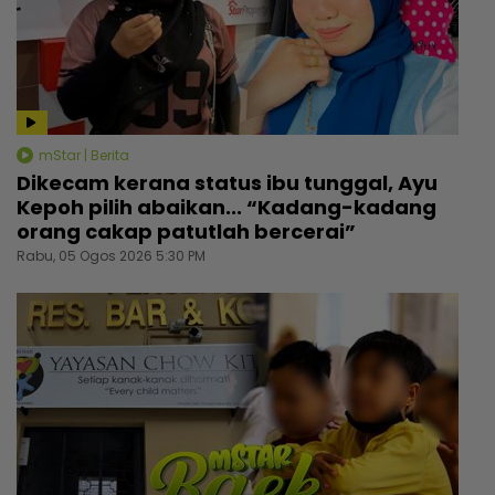
mStar | Berita
Dikecam kerana status ibu tunggal, Ayu
Kepoh pilih abaikan... “Kadang-kadang
orang cakap patutlah bercerai”
Rabu, 05 Ogos 2026 5:30 PM