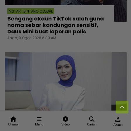
MSTAR | BINTANG GLOBAL
Bengang akaun TikTok salah guna
nama sebar kandungan sensitif,
Daus Mini buat laporan polis
Ahad, 9 Ogos 2026 6:00 AM
person
MSTAR | HIBURAN
Utama
Menu
Video
Carian
Akaun
“Keputusan ujian bukan kanser