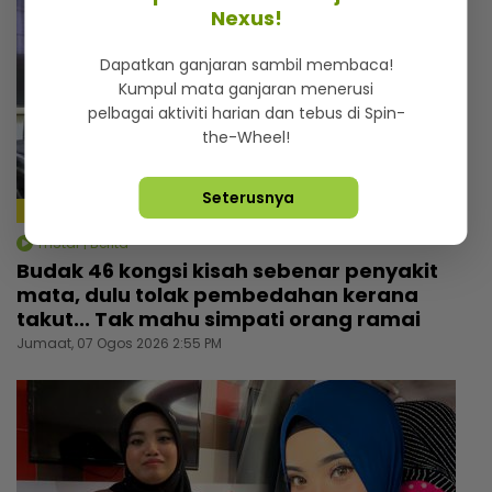
Nexus!
Dapatkan ganjaran sambil membaca!
Kumpul mata ganjaran menerusi
pelbagai aktiviti harian dan tebus di Spin-
the-Wheel!
Seterusnya
4:24
mStar | Berita
Budak 46 kongsi kisah sebenar penyakit
mata, dulu tolak pembedahan kerana
takut... Tak mahu simpati orang ramai
Jumaat, 07 Ogos 2026 2:55 PM