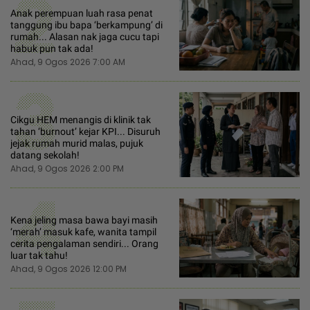
2
Anak perempuan luah rasa penat
tanggung ibu bapa ‘berkampung’ di
rumah... Alasan nak jaga cucu tapi
habuk pun tak ada!
Ahad, 9 Ogos 2026 7:00 AM
3
Cikgu HEM menangis di klinik tak
tahan ‘burnout’ kejar KPI... Disuruh
jejak rumah murid malas, pujuk
datang sekolah!
Ahad, 9 Ogos 2026 2:00 PM
4
Kena jeling masa bawa bayi masih
‘merah’ masuk kafe, wanita tampil
cerita pengalaman sendiri... Orang
luar tak tahu!
Ahad, 9 Ogos 2026 12:00 PM