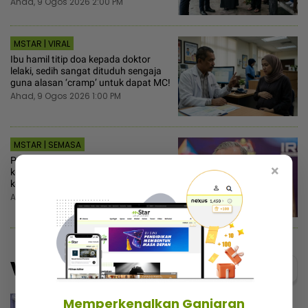
Ahad, 9 Ogos 2026 2:00 PM
MSTAR | VIRAL
Ibu hamil titip doa kepada doktor
lelaki, sedih sangat dituduh sengaja
guna alasan ‘cramp’ untuk dapat MC!
Ahad, 9 Ogos 2026 1:00 PM
MSTAR | SEMASA
Peluang menarik… PH sambut baik
×
kesediaan BN runding pembahagian
kerusi PRN Melaka
Ahad, 9 Ogos 2026 12:51 PM
Video
Menarik@video
Memperkenalkan Ganjaran