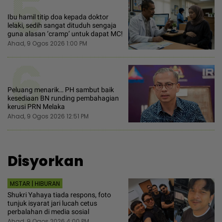
5
Ibu hamil titip doa kepada doktor
lelaki, sedih sangat dituduh sengaja
guna alasan ‘cramp’ untuk dapat MC!
Ahad, 9 Ogos 2026 1:00 PM
6
Peluang menarik… PH sambut baik
kesediaan BN runding pembahagian
kerusi PRN Melaka
Ahad, 9 Ogos 2026 12:51 PM
Disyorkan
MSTAR | HIBURAN
Shukri Yahaya tiada respons, foto
tunjuk isyarat jari lucah cetus
perbalahan di media sosial
Ahad, 9 Ogos 2026 4:00 PM