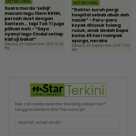
MSTAR | VIRAL
MSTAR | VIRAL
Suara merdu ‘sebiji’
“Doktor suruh pergi
macam lagu filem KKHH,
hospital sebab abah dah
pernah duet dengan
nazak” - Paru-paru
Santesh... tapi Tok Ti juga
koyak ditusuk tulang
pilihan hati - “Saya
rusuk, anak dedah bapa
nyanyi lagu Cindai setiap
koma 45 hari nampak
kali uji bakat”
syurga, neraka
Selasa, 24 September 2019 12:38
Selasa, 24 September 2019 7:00
PM
AM
Nak cari cerita best dan trending setiap hari?
Langgan berita mStar! Percuma je!