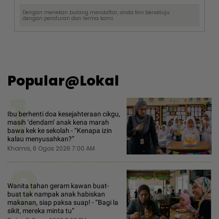
Dengan menekan butang mendaftar, anda kini bersetuju
dengan
peraturan dan terma
kami.
Popular@Lokal
1
Ibu berhenti doa kesejahteraan cikgu,
masih ‘dendam’ anak kena marah
bawa kek ke sekolah - “Kenapa izin
kalau menyusahkan?”
Khamis, 6 Ogos 2026 7:00 AM
2
Wanita tahan geram kawan buat-
buat tak nampak anak habiskan
makanan, siap paksa suap! - “Bagi la
sikit, mereka minta tu”