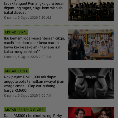
tapak tangan! Pemangku guru besar
digantung tugas, cikgu kontrak pula
bakal dipecat
Khamis, 6 Ogos 2026 7:30 AM
MSTAR | VIRAL
Ibu berhenti doa kesejahteraan cikgu,
masih ‘dendam’ anak kena marah
bawa kek ke sekolah - “Kenapa izin
kalau menyusahkan?”
Khamis, 6 Ogos 2026 7:00 AM
MSTAR | DUNIA
Nak pinjam RM11,000 tak dapat,
anggota polis tamatkan riwayat jiran
warga emas... Siap curi subang
harga RM600!
Khamis, 6 Ogos 2026 7:00 AM
MSTAR | BINTANG GLOBAL
Dana RM300 ribu diseleweng! Rizky