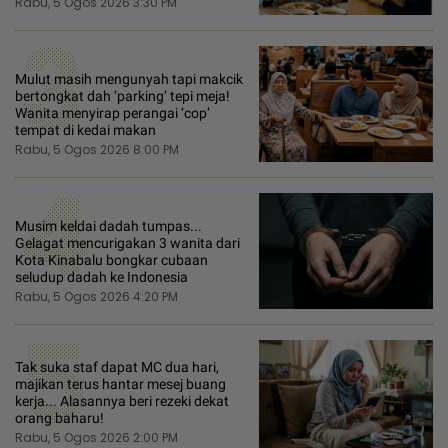
Rabu, 5 Ogos 2026 3:30 PM
3
Mulut masih mengunyah tapi makcik
bertongkat dah ‘parking’ tepi meja!
Wanita menyirap perangai ‘cop’
tempat di kedai makan
Rabu, 5 Ogos 2026 8:00 PM
4
Musim keldai dadah tumpas...
Gelagat mencurigakan 3 wanita dari
Kota Kinabalu bongkar cubaan
seludup dadah ke Indonesia
Rabu, 5 Ogos 2026 4:20 PM
5
Tak suka staf dapat MC dua hari,
majikan terus hantar mesej buang
kerja... Alasannya beri rezeki dekat
orang baharu!
Rabu, 5 Ogos 2026 2:00 PM