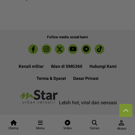
Follow media sosial kami
Kenali mStar
Iklan di SMG360
Hubungi Kami
Terma & Syarat
Dasar Privasi
Lebih hot, viral dan sensasi
Hakcipta Terpelihara ©
2026. Star Media Group Berhad
person
[197101000523 (10894-D)]
Utama
Menu
Video
Carian
Akaun