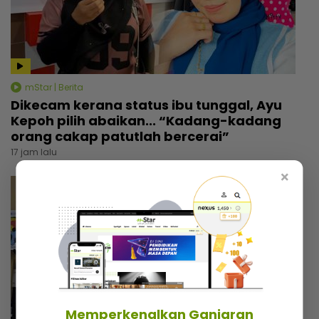
mStar | Berita
Dikecam kerana status ibu tunggal, Ayu
Kepoh pilih abaikan... “Kadang-kadang
orang cakap patutlah bercerai”
17 jam lalu
×
Memperkenalkan Ganjaran