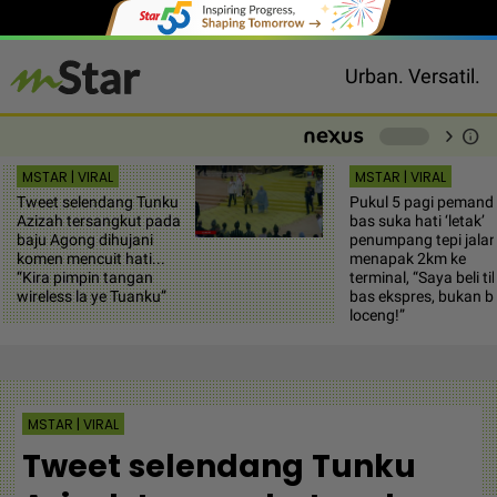
Urban. Versatil.
chevron_right
info
-
MSTAR | VIRAL
MSTAR | VIRAL
Tweet selendang Tunku
Pukul 5 pagi pemand
Azizah tersangkut pada
bas suka hati ‘letak’
baju Agong dihujani
penumpang tepi jalan
komen mencuit hati...
menapak 2km ke
“Kira pimpin tangan
terminal, “Saya beli ti
wireless la ye Tuanku”
bas ekspres, bukan b
loceng!”
MSTAR | VIRAL
Tweet selendang Tunku