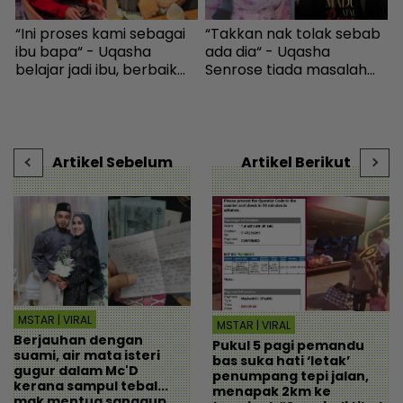
“Ini proses kami sebagai
“Takkan nak tolak sebab
P
ibu bapa“ - Uqasha
ada dia“ - Uqasha
m
belajar jadi ibu, berbaik
Senrose tiada masalah
‘
dengan Kamal demi anak
bergandingan, hormat
A
- Hiburan | mStar
rezeki Aliff Aziz - Hiburan |
m
mStar
Artikel Sebelum
Artikel Berikut
MSTAR | VIRAL
MSTAR | VIRAL
Berjauhan dengan
Pukul 5 pagi pemandu
suami, air mata isteri
bas suka hati ‘letak’
gugur dalam Mc'D
penumpang tepi jalan,
kerana sampul tebal...
menapak 2km ke
mak mentua sanggup