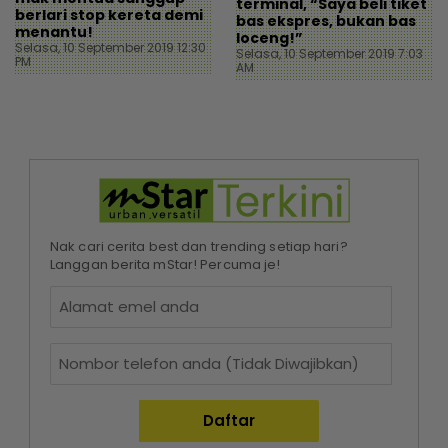
terminal, “Saya beli tiket
berlari stop kereta demi
bas ekspres, bukan bas
menantu!
loceng!”
Selasa, 10 September 2019 12:30
Selasa, 10 September 2019 7:03
PM
AM
Nak cari cerita best dan trending setiap hari?
Langgan berita mStar! Percuma je!