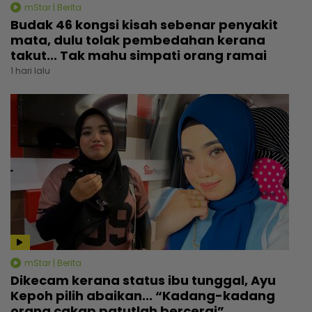
mStar | Berita
Budak 46 kongsi kisah sebenar penyakit
mata, dulu tolak pembedahan kerana
takut... Tak mahu simpati orang ramai
1 hari lalu
mStar | Berita
Dikecam kerana status ibu tunggal, Ayu
Kepoh pilih abaikan... “Kadang-kadang
orang cakap patutlah bercerai”