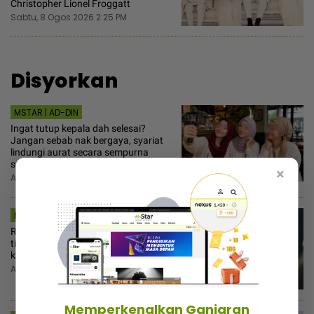
Christopher Lionel Froggatt
Sabtu, 8 Ogos 2026 2:25 PM
Disyorkan
MSTAR | AD-DIN
Ingat tutup kepala dah selesai?
Jangan sebab nak bergaya, syariat
lindungi aurat secara sempurna
sengaja diabaikan
×
Ahad, 9 Ogos 2026 11:30 AM
MSTAR | DUNIA
Remaja 14 tahun hamil anak bapa
tiri! Ibu terduduk doktor sahkan usia
kandungan sudah 7 bulan
Ahad, 9 Ogos 2026 10:53 AM
Memperkenalkan Ganjaran