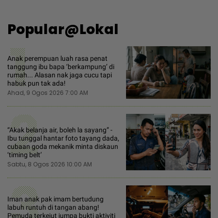
Popular@Lokal
1
Anak perempuan luah rasa penat
tanggung ibu bapa ‘berkampung’ di
rumah... Alasan nak jaga cucu tapi
habuk pun tak ada!
Ahad, 9 Ogos 2026 7:00 AM
2
“Akak belanja air, boleh la sayang” -
Ibu tunggal hantar foto tayang dada,
cubaan goda mekanik minta diskaun
‘timing belt’
Sabtu, 8 Ogos 2026 10:00 AM
3
Iman anak pak imam bertudung
labuh runtuh di tangan abang!
Pemuda terkejut jumpa bukti aktiviti