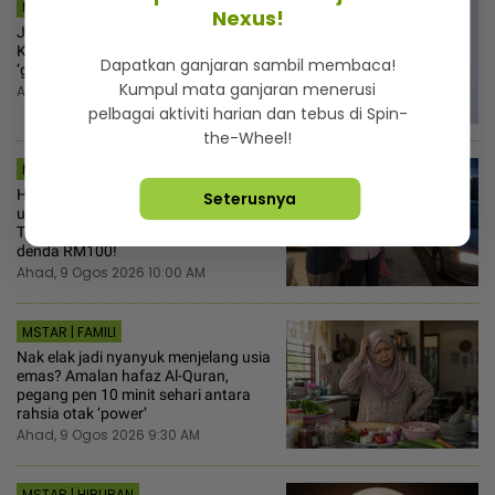
MSTAR | HIBURAN
Nexus!
Jalaluddin Hassan teruja sertai
Kilauan Emas, tak sangka dapat
Dapatkan ganjaran sambil membaca!
‘green light’ Tok Ram
Kumpul mata ganjaran menerusi
Ahad, 9 Ogos 2026 10:30 AM
pelbagai aktiviti harian dan tebus di Spin-
the-Wheel!
MSTAR | VIRAL
Hasrat murni tolong pakcik lanjut
Seterusnya
usia tempah e-hailing makan diri...
Terduduk tiba-tiba penyedia platform
denda RM100!
Ahad, 9 Ogos 2026 10:00 AM
MSTAR | FAMILI
Nak elak jadi nyanyuk menjelang usia
emas? Amalan hafaz Al-Quran,
pegang pen 10 minit sehari antara
rahsia otak ‘power’
Ahad, 9 Ogos 2026 9:30 AM
MSTAR | HIBURAN