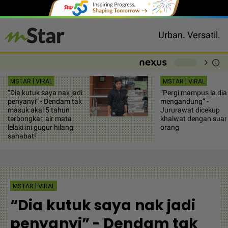
Urban. Versatil.
chevron_right
info
-
MSTAR | VIRAL
MSTAR | VIRAL
“Dia kutuk saya nak jadi
“Pergi mampus la dia
penyanyi” - Dendam tak
mengandung” -
masuk akal 5 tahun
Jururawat dicekup
terbongkar, air mata
khalwat dengan sua
lelaki ini gugur hilang
orang
sahabat!
MSTAR | VIRAL
“Dia kutuk saya nak jadi
penyanyi” - Dendam tak