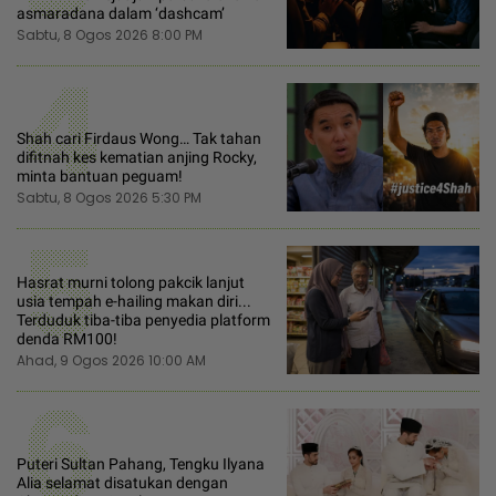
asmaradana dalam ‘dashcam’
Sabtu, 8 Ogos 2026 8:00 PM
4
Shah cari Firdaus Wong… Tak tahan
difitnah kes kematian anjing Rocky,
minta bantuan peguam!
Sabtu, 8 Ogos 2026 5:30 PM
5
Hasrat murni tolong pakcik lanjut
usia tempah e-hailing makan diri...
Terduduk tiba-tiba penyedia platform
denda RM100!
Ahad, 9 Ogos 2026 10:00 AM
6
Puteri Sultan Pahang, Tengku Ilyana
Alia selamat disatukan dengan