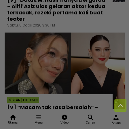
- Aliff Aziz ulas gelaran aktor kedua
terkacak, rezeki pertama kali buat
teater
Sabtu, 8 Ogos 2026 3:30 PM
MSTAR | HIBURAN
[V] “Macam tak rasa bersalah“ -
Ruhainies ambil tindakan, vendor
person
makanan salah guna nama untuk
Utama
Menu
Video
Carian
Akaun
pemasaran