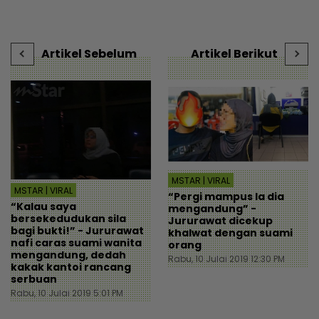
baik - Hiburan | mStar
terima kasih - Sensasi |
t
al
mStar
s
Artikel Sebelum
Artikel Berikut
MSTAR | VIRAL
MSTAR | VIRAL
“Pergi mampus la dia
“Kalau saya
mengandung” -
bersekedudukan sila
Jururawat dicekup
bagi bukti!” - Jururawat
khalwat dengan suami
nafi caras suami wanita
orang
mengandung, dedah
Rabu, 10 Julai 2019 12:30 PM
kakak kantoi rancang
serbuan
Rabu, 10 Julai 2019 5:01 PM