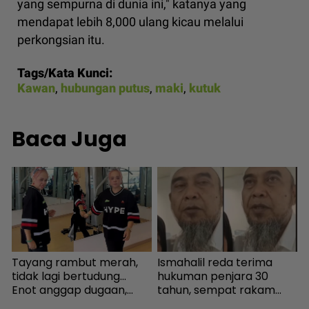
yang sempurna di dunia ini," katanya yang
mendapat lebih 8,000 ulang kicau melalui
perkongsian itu.
Tags/Kata Kunci:
Kawan
,
hubungan putus
,
maki
,
kutuk
Baca Juga
Tayang rambut merah,
Ismahalil reda terima
K
tidak lagi bertudung...
hukuman penjara 30
‘
Enot anggap dugaan,
tahun, sempat rakam
s
minta netizen doa baik-
video terakhir ucap
P