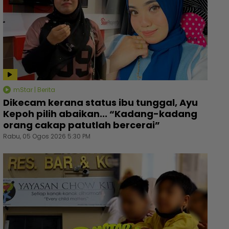
mStar | Berita
Dikecam kerana status ibu tunggal, Ayu
Kepoh pilih abaikan... “Kadang-kadang
orang cakap patutlah bercerai”
Rabu, 05 Ogos 2026 5:30 PM