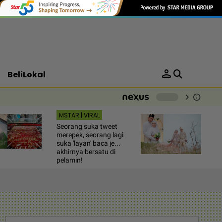
person
BeliLokal
chevron_right
info
-
MSTAR | VIRAL
Seorang suka tweet
merepek, seorang lagi
suka 'layan' baca je...
akhirnya bersatu di
pelamin!