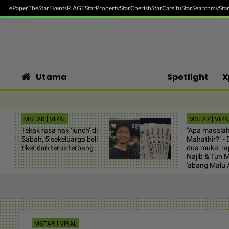
ePaper
TheStar
Events
R.AGE
StarProperty
StarCherish
StarCarsifu
StarSearch
myStar
Utama
Spotlight
X
MSTAR | VIRAL
MSTAR | VIRA
Tekak rasa nak ‘lunch’ di
"Apa masala
Sabah, 5 sekeluarga beli
Mahathir?" - 
tiket dan terus terbang
dua muka’ ra
Najib & Tun M
'abang Malu 
MSTAR | VIRAL