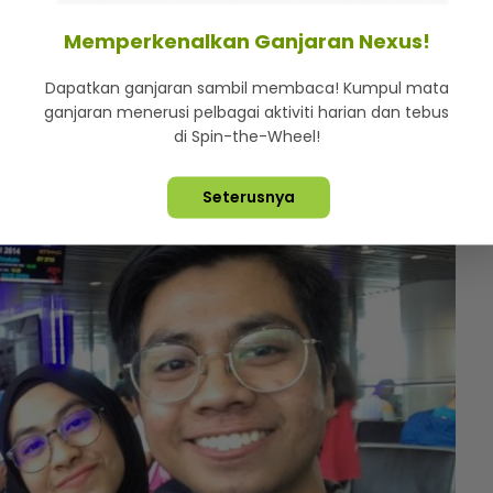
Memperkenalkan Ganjaran Nexus!
itaran dari Universiti Kebangsaan Malaysia (UKM)
Dapatkan ganjaran sambil membaca! Kumpul mata
nikmati hidangan laut dan kepak ayam panggang
ganjaran menerusi pelbagai aktiviti harian dan tebus
di Spin-the-Wheel!
Seterusnya