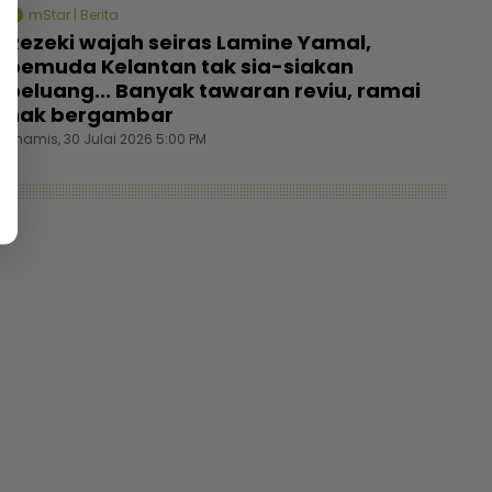
mStar | Berita
Rezeki wajah seiras Lamine Yamal,
pemuda Kelantan tak sia-siakan
peluang... Banyak tawaran reviu, ramai
nak bergambar
Khamis, 30 Julai 2026 5:00 PM