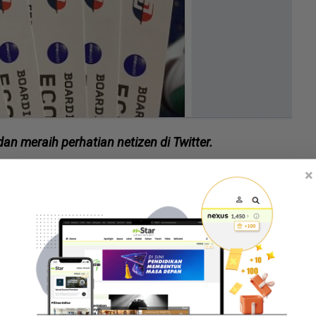
an meraih perhatian netizen di Twitter.
×
 nak makan lepas selesai tunaikan solat subuh
ulu pernah menetap di Sandakan dan Keningau
uju je," katanya ketika dihubungi
mStar Online
pada
elayar Twitter yang mengaku tidak dapat
rana dia tidak mempunyai wang sebanyak itu untuk