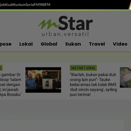
job
Kuali
Kuntum
SuriaFM
988FM
pose
Lokal
Global
Sukan
Travel
Video
L
MSTAR | VIRAL
h gambar Dr
“Biarlah, bukan pakai duit
Dicop ‘talam
orang lain pun”- Tauke
pat dengan
kedai emas tak tolak RM5
, ini jawab
'duit cincin sayang', syiling
Apa Bossku’
pun terima!