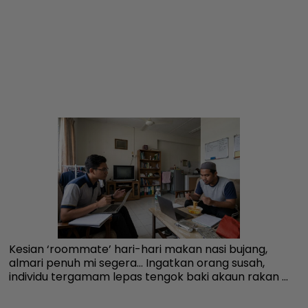
Kesian ‘roommate’ hari-hari makan nasi bujang,
Ta
almari penuh mi segera... Ingatkan orang susah,
an
individu tergamam lepas tengok baki akaun rakan -
Hi
Viral | mStar