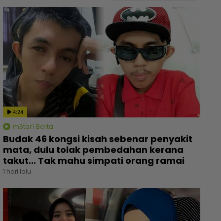
4:24
mStar | Berita
Budak 46 kongsi kisah sebenar penyakit
mata, dulu tolak pembedahan kerana
takut... Tak mahu simpati orang ramai
1 hari lalu