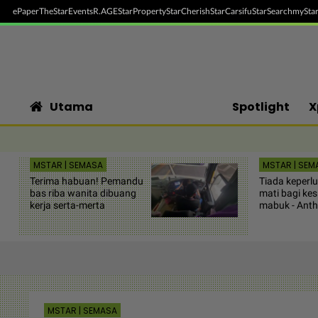
ePaper
TheStar
Events
R.AGE
StarProperty
StarCherish
StarCarsifu
StarSearch
myStar
Utama
Spotlight
X
MSTAR | SEMASA
MSTAR | SEM
Terima habuan! Pemandu
Tiada keper
bas riba wanita dibuang
mati bagi ke
kerja serta-merta
mabuk - Anth
MSTAR | SEMASA