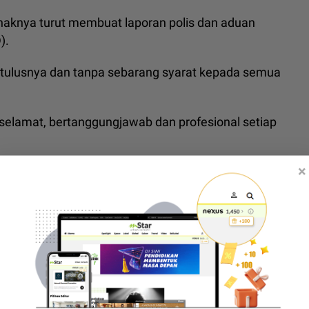
haknya turut membuat laporan polis dan aduan
).
tulusnya dan tanpa sebarang syarat kepada semua
elamat, bertanggungjawab dan profesional setiap
×
, pihaknya melakukan penambahbaikan dengan
s baharu.
kan dengan kadar segera pada bas sedia ada.
wanita
,
pemandu bas viral
,
pemandu bas dipecat