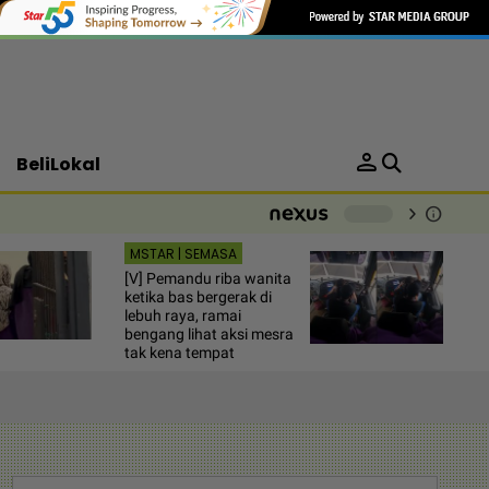
person
BeliLokal
chevron_right
info
-
MSTAR | SEMASA
[V] Pemandu riba wanita
ketika bas bergerak di
lebuh raya, ramai
bengang lihat aksi mesra
tak kena tempat