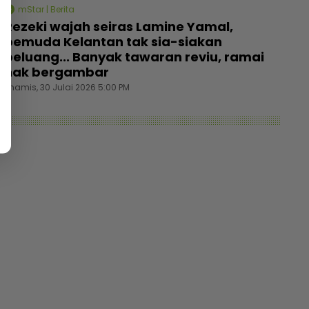
mStar | Berita
Rezeki wajah seiras Lamine Yamal,
pemuda Kelantan tak sia-siakan
peluang... Banyak tawaran reviu, ramai
nak bergambar
Khamis, 30 Julai 2026 5:00 PM
kas pelakon kerja syif malam di pusat logistik,
10 pel
ntar makanan demi kelangsungan hidup -
Selebr
ntang Global | mStar
memerl