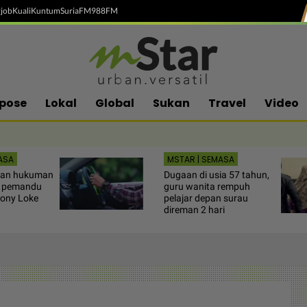
job
Kuali
Kuntum
SuriaFM
988FM
pose
Lokal
Global
Sukan
Travel
Video
ASA
MSTAR | SEMASA
luan hukuman
Dugaan di usia 57 tahun,
s pemandu
guru wanita rempuh
ony Loke
pelajar depan surau
direman 2 hari