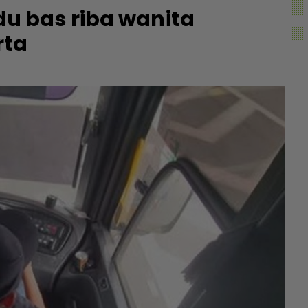
u bas riba wanita
rta