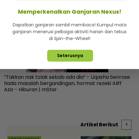
Memperkenalkan Ganjaran Nexus!
Dapatkan ganjaran sambil membaca! Kumpul mata
ganjaran menerusi pelbagai aktiviti harian dan tebus
di Spin-the-Wheel!
Seterusnya
“Takkan nak tolak sebab ada dia“ - Uqasha Senrose
Be
tiada masalah bergandingan, hormat rezeki Aliff
ha
Aziz - Hiburan | mStar
Bi
Artikel Berikut