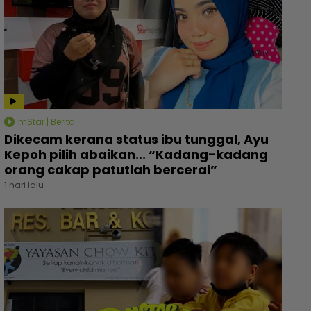
mStar | Berita
Dikecam kerana status ibu tunggal, Ayu
Kepoh pilih abaikan... “Kadang-kadang
orang cakap patutlah bercerai”
1 hari lalu