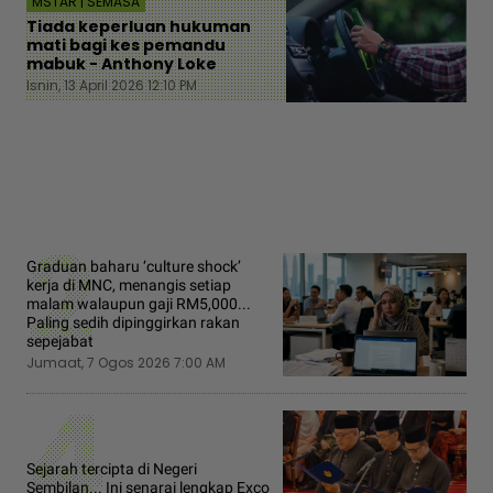
MSTAR | SEMASA
Tiada keperluan hukuman
mati bagi kes pemandu
mabuk - Anthony Loke
Isnin, 13 April 2026 12:10 PM
2
Graduan baharu ‘culture shock’
kerja di MNC, menangis setiap
malam walaupun gaji RM5,000...
Paling sedih dipinggirkan rakan
sepejabat
Jumaat, 7 Ogos 2026 7:00 AM
4
Sejarah tercipta di Negeri
Sembilan... Ini senarai lengkap Exco