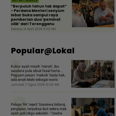
MSTAR | SEMASA
“Berpuluh tahun tak dapat”
- Perdana Menteri senyum
lebar buka sampul raya
pemberian dua ‘peminat
cilik’ dari Terengganu
Selasa, 14 April 2026 11:00 AM
Popular@Lokal
1
Kubur ayah masih ‘merah’, ibu
saudara pula sibuk fasal harta...
Peguam pesan ‘makcik’ tiada hak,
ada anak lelaki sebagai waris
Jumaat, 7 Ogos 2026 10:00 AM
3
Pelajar 9A ‘reject’ biasiswa bidang
pergigian, terpaksa ikut selera mak
ayah jadi cikgu sekolah - “Usaha