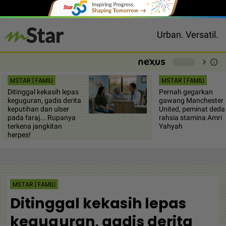
Urban. Versatil.
chevron_right
info
-
MSTAR | FAMILI
MSTAR | FAMILI
Ditinggal kekasih lepas
Pernah gegarkan
keguguran, gadis derita
gawang Manchester
keputihan dan ulser
United, peminat deda
pada faraj... Rupanya
rahsia stamina Amri
terkena jangkitan
Yahyah
herpes!
MSTAR | FAMILI
Ditinggal kekasih lepas
keguguran, gadis derita