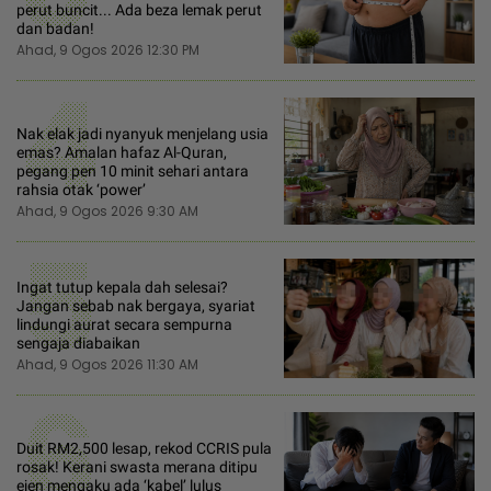
perut buncit... Ada beza lemak perut
dan badan!
Ahad, 9 Ogos 2026 12:30 PM
4
Nak elak jadi nyanyuk menjelang usia
emas? Amalan hafaz Al-Quran,
pegang pen 10 minit sehari antara
rahsia otak ‘power’
Ahad, 9 Ogos 2026 9:30 AM
5
Ingat tutup kepala dah selesai?
Jangan sebab nak bergaya, syariat
lindungi aurat secara sempurna
sengaja diabaikan
Ahad, 9 Ogos 2026 11:30 AM
6
Duit RM2,500 lesap, rekod CCRIS pula
rosak! Kerani swasta merana ditipu
ejen mengaku ada ‘kabel’ lulus