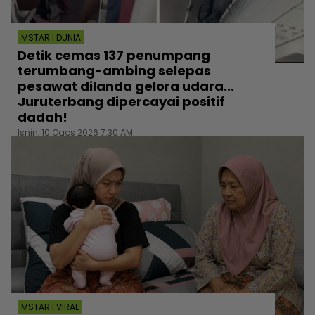
MSTAR | DUNIA
Detik cemas 137 penumpang
terumbang-ambing selepas
pesawat dilanda gelora udara...
Juruterbang dipercayai positif
dadah!
Isnin, 10 Ogos 2026 7:30 AM
MSTAR | VIRAL