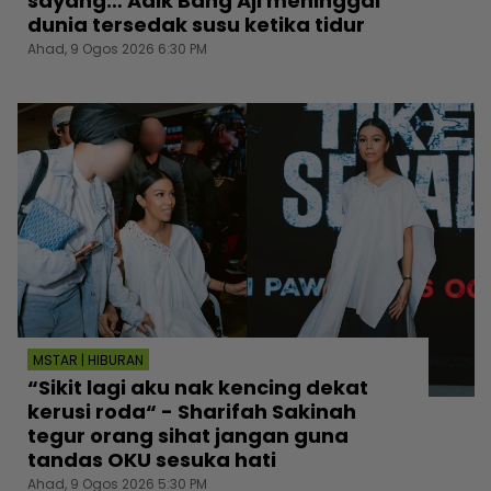
sayang… Adik Bang Aji meninggal
dunia tersedak susu ketika tidur
Ahad, 9 Ogos 2026 6:30 PM
MSTAR | HIBURAN
“Sikit lagi aku nak kencing dekat
kerusi roda“ - Sharifah Sakinah
tegur orang sihat jangan guna
tandas OKU sesuka hati
Ahad, 9 Ogos 2026 5:30 PM