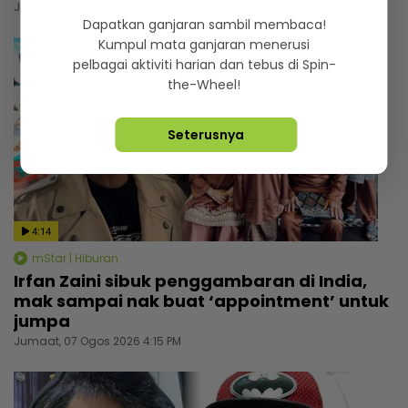
Jumaat, 07 Ogos 2026 5:00 PM
Dapatkan ganjaran sambil membaca!
Kumpul mata ganjaran menerusi
pelbagai aktiviti harian dan tebus di Spin-
the-Wheel!
Seterusnya
4:14
mStar | Hiburan
Irfan Zaini sibuk penggambaran di India,
mak sampai nak buat ‘appointment’ untuk
jumpa
Jumaat, 07 Ogos 2026 4:15 PM