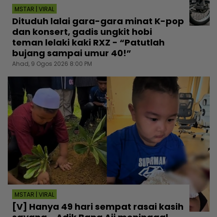
MSTAR | VIRAL
Dituduh lalai gara-gara minat K-pop
dan konsert, gadis ungkit hobi
teman lelaki kaki RXZ - “Patutlah
bujang sampai umur 40!”
Ahad, 9 Ogos 2026 8:00 PM
MSTAR | VIRAL
[V] Hanya 49 hari sempat rasai kasih