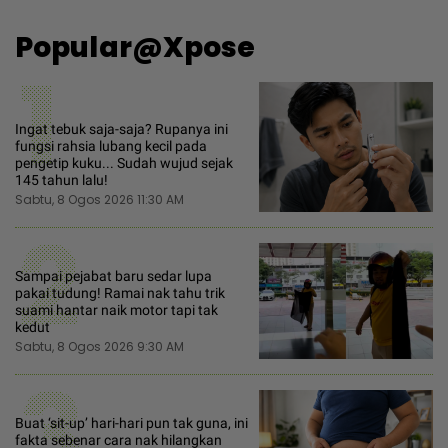
Popular@Xpose
1
Ingat tebuk saja-saja? Rupanya ini
fungsi rahsia lubang kecil pada
pengetip kuku... Sudah wujud sejak
145 tahun lalu!
Sabtu, 8 Ogos 2026 11:30 AM
2
Sampai pejabat baru sedar lupa
pakai tudung! Ramai nak tahu trik
suami hantar naik motor tapi tak
kedut
Sabtu, 8 Ogos 2026 9:30 AM
3
Buat ‘sit-up’ hari-hari pun tak guna, ini
fakta sebenar cara nak hilangkan