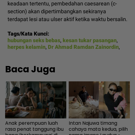
keadaan tertentu, pembedahan caesarean (c-
section) akan dipertimbangkan sekiranya
terdapat lesi atau ulser aktif ketika waktu bersalin.
Tags/Kata Kunci:
hubungan seks bebas
,
kesan tukar pasangan
,
herpes kelamin
,
Dr Ahmad Ramdan Zainordin
,
Baca Juga
Anak perempuan luah
Intan Najuwa timang
H
,
rasa penat tanggung ibu
cahaya mata kedua, pilih
p