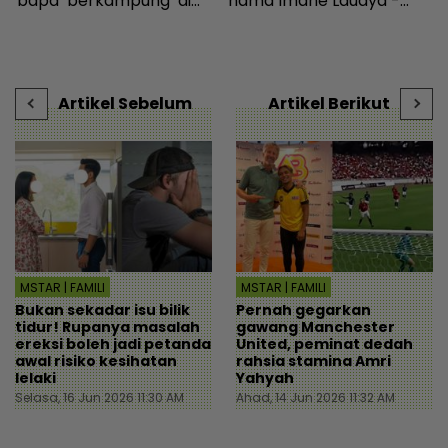
bapa ‘berkampung’ di
nama Imane Laudya -
e
rumah... Alasan nak jaga
Hiburan | mStar
T
cucu tapi habuk pun tak
p
ada! - Viral | mStar
R
Artikel Sebelum
Artikel Berikut
MSTAR | FAMILI
MSTAR | FAMILI
Bukan sekadar isu bilik
Pernah gegarkan
tidur! Rupanya masalah
gawang Manchester
ereksi boleh jadi petanda
United, peminat dedah
awal risiko kesihatan
rahsia stamina Amri
lelaki
Yahyah
Selasa, 16 Jun 2026 11:30 AM
Ahad, 14 Jun 2026 11:32 AM