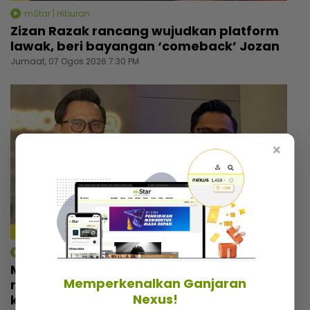
mStar | Hiburan
Zizan Razak rancang wujudkan platform
lawak, beri bayangan ‘comeback’ Jozan
Jumaat, 07 Ogos 2026 7:30 PM
×
4:18
mStar | Hiburan
Macam tak percaya umur dah 57 tahun,
Memperkenalkan Ganjaran
rupanya ini amalan mudah Rashdan Baba
Nexus!
kekal awet muda