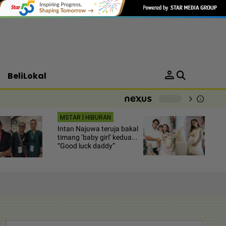
person
BeliLokal
chevron_right
info
-
MSTAR | HIBURAN
Intan Najuwa teruja bakal
timang ‘baby girl’ kedua...
“Good luck daddy”