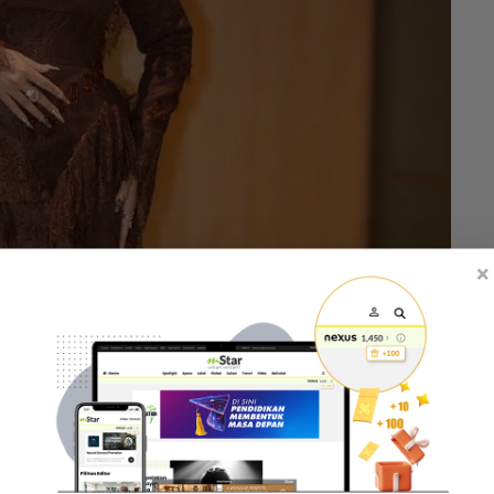
×
ikan secara terbuka.
, tak mengapa. Selagi keluarga tahu saya masih
epada
mStar.
dang media pelancaran lagu ‘Tak Berlagu’ OST Khadam
ara, Kuala Lumpur pada Isnin.