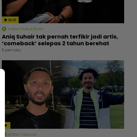
36:09
mStar | Kenot Brain
Aniq Suhair tak pernah terfikir jadi artis,
‘comeback’ selepas 2 tahun berehat
5 jam lalu
mStar | Hiburan