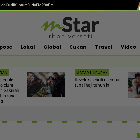
job
Kuali
Kuntum
SuriaFM
988FM
pose
Lokal
Global
Sukan
Travel
Video
URAN
MSTAR | HIBURAN
 people
Rezeki selebriti dijemput
to cium
tunai haji tahun ini
ah Sakinah
tus rasa
ng