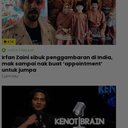
4:14
mStar | Hiburan
Irfan Zaini sibuk penggambaran di India,
mak sampai nak buat ‘appointment’
untuk jumpa
1 jam lalu