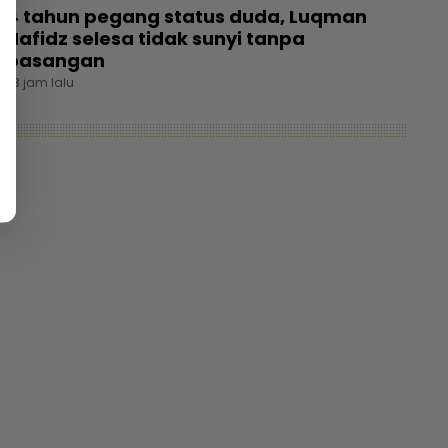
4 tahun pegang status duda, Luqman
Hafidz selesa tidak sunyi tanpa
pasangan
23 jam lalu