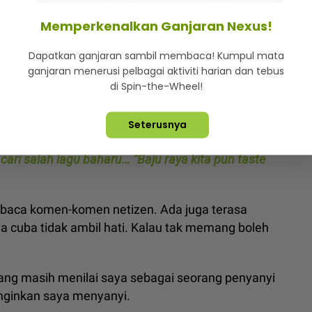
iasa dia tidak menafikan ada komen negatif ditulis
Memperkenalkan Ganjaran Nexus!
Dapatkan ganjaran sambil membaca! Kumpul mata
an kecaman itu sebagai pemangkin semangat untuk
ganjaran menerusi pelbagai aktiviti harian dan tebus
di Spin-the-Wheel!
ndas, Ernie Zakri jujur kongsi pengalaman sebelum
Seterusnya
a cakap panjang
 cari salah lagu baharu… “Baju raya kita pun taste
la baca komen-komen netizen. Ada juga terasa
 cuba tidak ambil hati. Kalau tak memang boleh
ng masih menilai saya sebagai seorang penyanyi
 inginkan saya menyanyi.