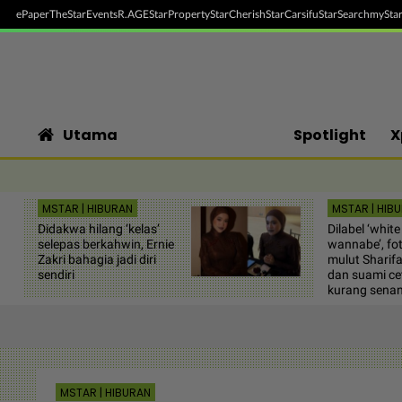
ePaper
TheStar
Events
R.AGE
StarProperty
StarCherish
StarCarsifu
StarSearch
myStar
Utama
Spotlight
X
MSTAR | HIBURAN
MSTAR | HIB
Didakwa hilang ‘kelas’
Dilabel ‘white
selepas berkahwin, Ernie
wannabe’, fo
Zakri bahagia jadi diri
mulut Sharif
sendiri
dan suami ce
kurang sena
MSTAR | HIBURAN