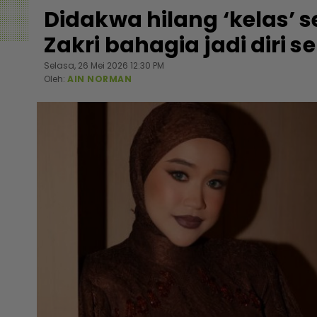
Didakwa hilang ‘kelas’ s
Zakri bahagia jadi diri se
Selasa, 26 Mei 2026 12:30 PM
Oleh:
AIN NORMAN