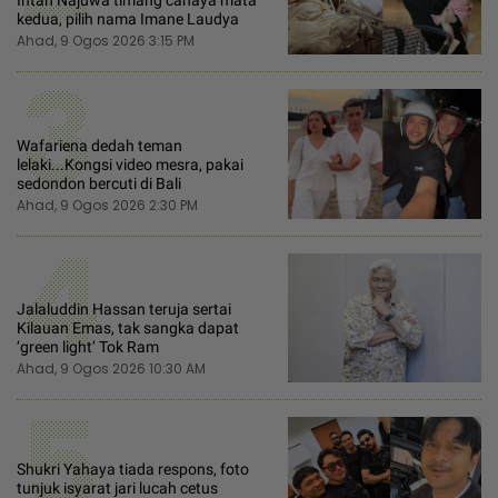
Intan Najuwa timang cahaya mata
kedua, pilih nama Imane Laudya
Ahad, 9 Ogos 2026 3:15 PM
3
Wafariena dedah teman
lelaki...Kongsi video mesra, pakai
sedondon bercuti di Bali
Ahad, 9 Ogos 2026 2:30 PM
4
Jalaluddin Hassan teruja sertai
Kilauan Emas, tak sangka dapat
‘green light’ Tok Ram
Ahad, 9 Ogos 2026 10:30 AM
5
Shukri Yahaya tiada respons, foto
tunjuk isyarat jari lucah cetus