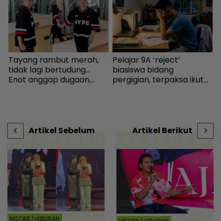
Tayang rambut merah,
Pelajar 9A ‘reject’
“
tidak lagi bertudung...
biasiswa bidang
s
Enot anggap dugaan,
pergigian, terpaksa ikut
h
minta netizen doa baik-
selera mak ayah jadi
baik - Hiburan | mStar
cikgu sekolah - “Usaha
m
saya hanya sia-sia” - Viral
b
| mStar
Artikel Sebelum
Artikel Berikut
MSTAR | HIBURAN