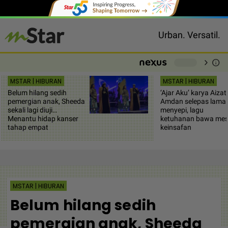
Urban. Versatil.
chevron_right
info
-
MSTAR | HIBURAN
MSTAR | HIBURAN
Belum hilang sedih
‘Ajar Aku’ karya Aizat
pemergian anak, Sheeda
Amdan selepas lama
sekali lagi diuji…
menyepi, lagu
Menantu hidap kanser
ketuhanan bawa mes
tahap empat
keinsafan
MSTAR | HIBURAN
Belum hilang sedih
pemergian anak, Sheeda