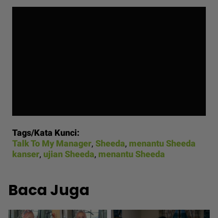
Tags/Kata Kunci:
Talk To My Manager
,
Sheeda
,
menantu Sheeda
kanser
,
ujian Sheeda
,
menantu Sheeda
Baca Juga