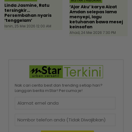
MSTAR | HIBURAN
Linda Jasmine, Ratu
‘Ajar Aku’ karya Aizat
tersingkir…
Amdan selepas lama
Persembahan nyaris
menyepi, lagu
‘tenggelam’
ketuhanan bawa mesej
Isnin, 25 Mei 2026 12:00 AM
keinsafan
Ahad, 24 Mei 2026 7:30 PM
Nak cari cerita best dan trending setiap hari?
Langgan berita mStar! Percuma je!