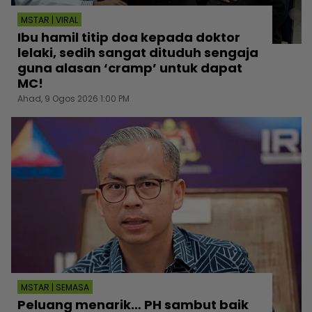
MSTAR | VIRAL
Ibu hamil titip doa kepada doktor
lelaki, sedih sangat dituduh sengaja
guna alasan ‘cramp’ untuk dapat
MC!
Ahad, 9 Ogos 2026 1:00 PM
MSTAR | SEMASA
Peluang menarik… PH sambut baik