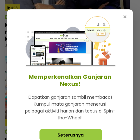
4:18
×
mStar | Hiburan
Macam tak percaya umur dah 57 tahun,
rupanya ini amalan mudah Rashdan Baba
kekal awet muda
Jumaat, 07 Ogos 2026 5:00 PM
Memperkenalkan Ganjaran
Nexus!
Dapatkan ganjaran sambil membaca!
Kumpul mata ganjaran menerusi
pelbagai aktiviti harian dan tebus di Spin-
the-Wheel!
4:14
mStar | Hiburan
Seterusnya
Irfan Zaini sibuk penggambaran di India,