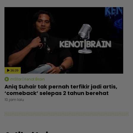
36:09
mStar | Kenot Brain
Aniq Suhair tak pernah terfikir jadi artis,
‘comeback’ selepas 2 tahun berehat
10 jam lalu