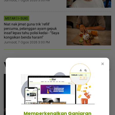
Jumaat, 7 Ogos 2026 3:00 PM
MSTAR | I-SUKE
Niat nak jimat guna trik ‘refill’
percuma, pelanggan ayam gepuk
insaf lepas tahu polisi kedai - “Saya
kongsikan benda haram”
Jumaat, 7 Ogos 2026 3:00 PM
Video
×
Menarik@video
Memperkenalkan Ganjaran