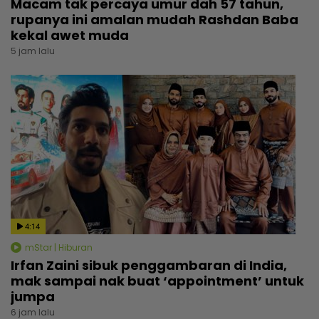
Macam tak percaya umur dah 57 tahun,
rupanya ini amalan mudah Rashdan Baba
kekal awet muda
5 jam lalu
4:14
mStar | Hiburan
Irfan Zaini sibuk penggambaran di India,
mak sampai nak buat ‘appointment’ untuk
jumpa
6 jam lalu