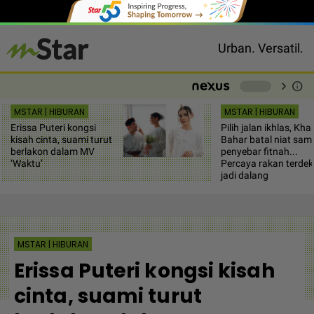
Urban. Versatil.
chevron_right
info
-
MSTAR | HIBURAN
MSTAR | HIBURAN
Erissa Puteri kongsi
Pilih jalan ikhlas, Khai
kisah cinta, suami turut
Bahar batal niat sam
berlakon dalam MV
penyebar fitnah...
‘Waktu’
Percaya rakan terdek
jadi dalang
MSTAR | HIBURAN
Erissa Puteri kongsi kisah
cinta, suami turut