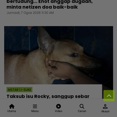
bertudung... Enot anggap dugaan,
minta netizen doa baik-baik
Jumaat, 7 Ogos 2026 11:30 AM
MSTAR | I-SUKE
Taksub isu Rocky, sanggup sebar
maklumat peribadi... Peguam minta
person
netizen hati-hati, jangan langgar
Utama
Menu
Video
Carian
Akaun
undang-undang kerana emosi