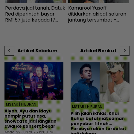
g
Perdaya jual tanah, Datuk
Kamarool Yusoff
“
Red diperintah bayar
ditidurkan akibat saluran
a
RM1.57 juta kepada 17
jantung tersumbat -
S
pembeli - Hiburan |
Hiburan | mStar
b
mStar
r
Artikel Sebelum
Artikel Berikut
MSTAR | HIBURAN
MSTAR | HIBURAN
Alyah, Ayu dan Idayu
Pilih jalan ikhlas, Khai
hampir putus asa,
Bahar batal niat saman
showcase jadi langkah
penyebar fitnah...
awal ke konsert besar
Percaya rakan terdekat
Ahad, 22 Jun 2025 12:00 PM
jadi dalang