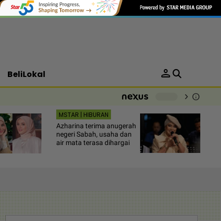
person
BeliLokal
chevron_right
info
-
MSTAR | HIBURAN
Azharina terima anugerah
negeri Sabah, usaha dan
air mata terasa dihargai