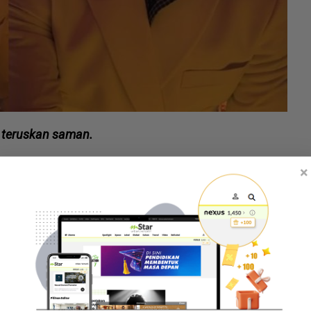
t teruskan saman.
ra yang dilakukan itu," katanya kepada mStar.
×
is tayangan muzik video lagu terbaharunya berjudul
pur pada petang Sabtu.
ndividu yang dipercayai menggunakan akaun palsu
naan.
 terdekat namun tidak pastinya motif di sebalik