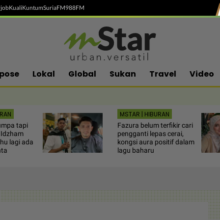
job
Kuali
Kuntum
SuriaFM
988FM
pose
Lokal
Global
Sukan
Travel
Video
URAN
MSTAR | HIBURAN
umpa tapi
Fazura belum terfikir cari
 Idzham
pengganti lepas cerai,
hu lagi ada
kongsi aura positif dalam
nta
lagu baharu