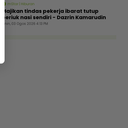
mStar | Hiburan
Majikan tindas pekerja ibarat tutup
periuk nasi sendiri - Dazrin Kamarudin
Isnin, 03 Ogos 2026 4:13 PM