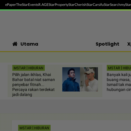
ePaper
TheStar
Events
R.AGE
StarProperty
StarCherish
StarCarsifu
StarSearch
myStar
Utama
Spotlight
X
MSTAR | HIBURAN
MSTAR | HIB
Pilih jalan ikhlas, Khai
Banyak kali j
Bahar batal niat saman
buang masa,
penyebar fitnah...
Ismail tak ma
Percaya rakan terdekat
hubungan ci
jadi dalang
MSTAR | HIBURAN