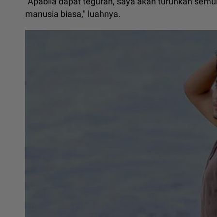
"Apabila dapat teguran, saya akan turunkan semu
manusia biasa," luahnya.