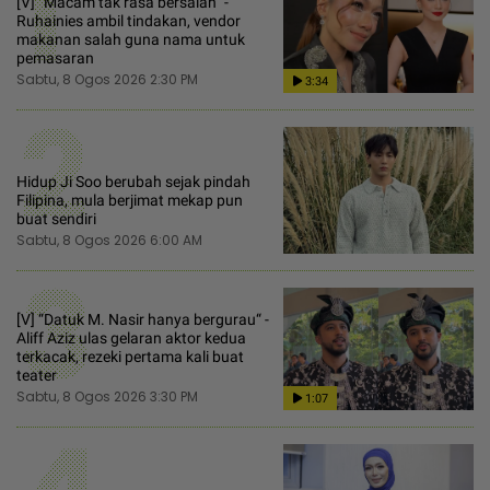
1
[V] “Macam tak rasa bersalah“ -
Ruhainies ambil tindakan, vendor
makanan salah guna nama untuk
pemasaran
Sabtu, 8 Ogos 2026 2:30 PM
3:34
2
Hidup Ji Soo berubah sejak pindah
Filipina, mula berjimat mekap pun
buat sendiri
Sabtu, 8 Ogos 2026 6:00 AM
3
[V] “Datuk M. Nasir hanya bergurau“ -
Aliff Aziz ulas gelaran aktor kedua
terkacak, rezeki pertama kali buat
teater
Sabtu, 8 Ogos 2026 3:30 PM
1:07