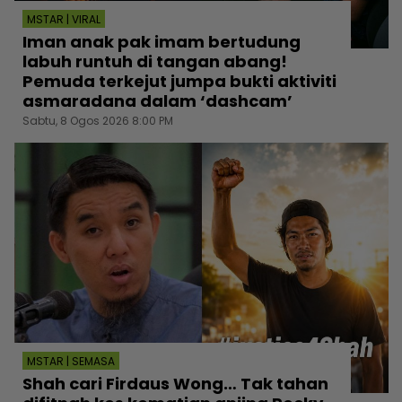
MSTAR | VIRAL
Iman anak pak imam bertudung
labuh runtuh di tangan abang!
Pemuda terkejut jumpa bukti aktiviti
asmaradana dalam ‘dashcam’
Sabtu, 8 Ogos 2026 8:00 PM
MSTAR | SEMASA
Shah cari Firdaus Wong… Tak tahan