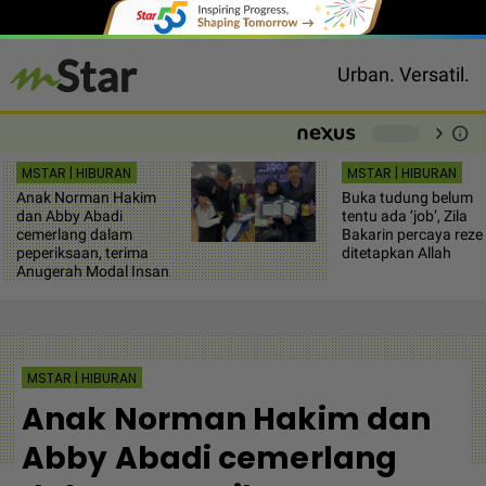
Urban. Versatil.
chevron_right
info
-
MSTAR | HIBURAN
MSTAR | HIBURAN
Anak Norman Hakim
Buka tudung belum
dan Abby Abadi
tentu ada ‘job’, Zila
cemerlang dalam
Bakarin percaya reze
peperiksaan, terima
ditetapkan Allah
Anugerah Modal Insan
MSTAR | HIBURAN
Anak Norman Hakim dan
Abby Abadi cemerlang