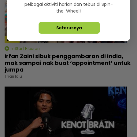
pelbagai aktiviti harian dan tebus di Spin-
the-Wheel!
Seterusnya
4:14
mStar | Hiburan
Irfan Zaini sibuk penggambaran di India,
mak sampai nak buat ‘appointment’ untuk
jumpa
1 hari lalu