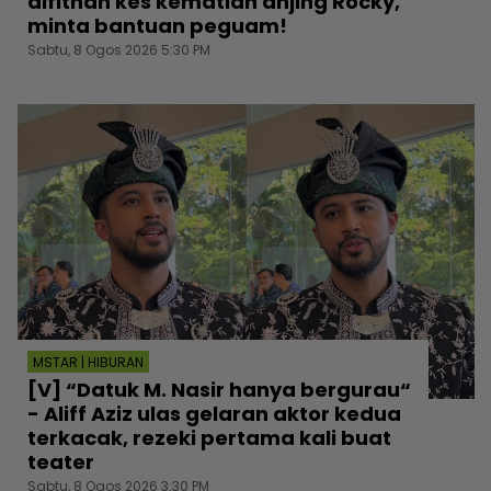
difitnah kes kematian anjing Rocky,
minta bantuan peguam!
Sabtu, 8 Ogos 2026 5:30 PM
MSTAR | HIBURAN
[V] “Datuk M. Nasir hanya bergurau“
- Aliff Aziz ulas gelaran aktor kedua
terkacak, rezeki pertama kali buat
teater
Sabtu, 8 Ogos 2026 3:30 PM