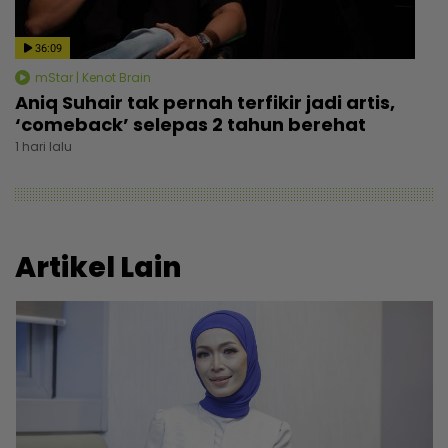
36:09
mStar | Kenot Brain
Aniq Suhair tak pernah terfikir jadi artis,
‘comeback’ selepas 2 tahun berehat
1 hari lalu
Artikel Lain