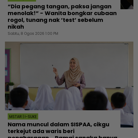
“Dia pegang tangan, paksa jangan
menolak!” - Wanita bongkar cubaan
rogol, tunang nak ’test’ sebelum
nikah
Sabtu, 8 Ogos 2026 1:00 PM
MSTAR | I-SUKE
Nama muncul dalam SISPAA, cikgu
terkejut ada waris beri
penghargaan... Ramai sangka hanya