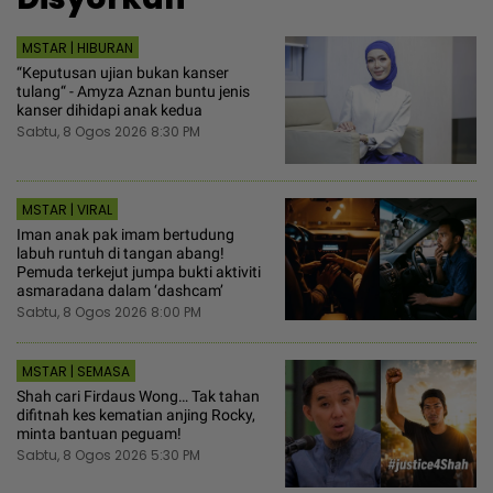
MSTAR | HIBURAN
“Keputusan ujian bukan kanser
tulang“ - Amyza Aznan buntu jenis
kanser dihidapi anak kedua
Sabtu, 8 Ogos 2026 8:30 PM
MSTAR | VIRAL
Iman anak pak imam bertudung
labuh runtuh di tangan abang!
Pemuda terkejut jumpa bukti aktiviti
asmaradana dalam ‘dashcam’
Sabtu, 8 Ogos 2026 8:00 PM
MSTAR | SEMASA
Shah cari Firdaus Wong… Tak tahan
difitnah kes kematian anjing Rocky,
minta bantuan peguam!
Sabtu, 8 Ogos 2026 5:30 PM