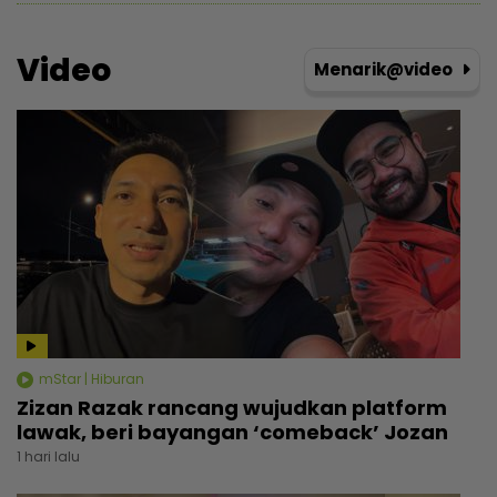
Video
Menarik@video
mStar | Hiburan
Zizan Razak rancang wujudkan platform
lawak, beri bayangan ‘comeback’ Jozan
1 hari lalu