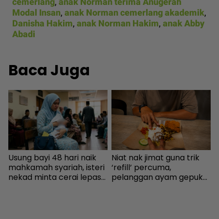
cemerlang
,
anak Norman terima Anugerah
Modal Insan
,
anak Norman cemerlang akademik
,
Danisha Hakim
,
anak Norman Hakim
,
anak Abby
Abadi
Baca Juga
Usung bayi 48 hari naik
Niat nak jimat guna trik
K
mahkamah syariah, isteri
‘refill’ percuma,
‘
nekad minta cerai lepas
pelanggan ayam gepuk
s
dituduh jadi punca nafkah
insaf lepas tahu polisi
P
mentua terputus - Viral |
kedai - “Saya kongsikan
t
mStar
benda haram” - I-suke |
s
mStar