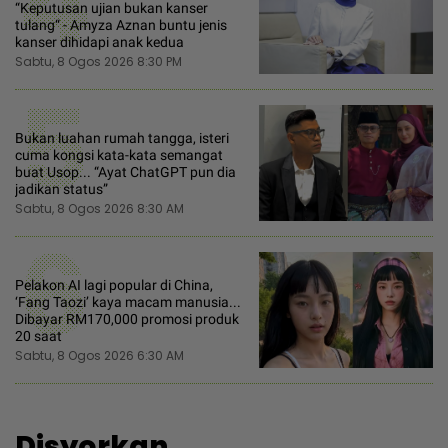
4
“Keputusan ujian bukan kanser
tulang“ - Amyza Aznan buntu jenis
kanser dihidapi anak kedua
Sabtu, 8 Ogos 2026 8:30 PM
5
Bukan luahan rumah tangga, isteri
cuma kongsi kata-kata semangat
buat Usop... “Ayat ChatGPT pun dia
jadikan status”
Sabtu, 8 Ogos 2026 8:30 AM
6
Pelakon AI lagi popular di China,
‘Fang Taozi’ kaya macam manusia...
Dibayar RM170,000 promosi produk
20 saat
Sabtu, 8 Ogos 2026 6:30 AM
Disyorkan