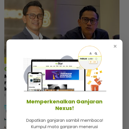
×
4:18
mStar | Hiburan
Macam tak percaya umur dah 57 tahun,
rupanya ini amalan mudah Rashdan Baba
kekal awet muda
1 hari lalu
Memperkenalkan Ganjaran
Nexus!
Dapatkan ganjaran sambil membaca!
Kumpul mata ganjaran menerusi