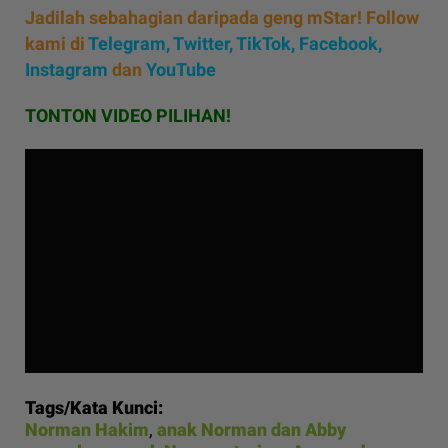
Jadilah sebahagian daripada geng mStar! Follow
kami di
Telegram,
Twitter,
TikTok,
Facebook,
Instagram
dan
YouTube
TONTON VIDEO PILIHAN!
Tags/Kata Kunci:
Norman Hakim
,
anak Norman dan Abby