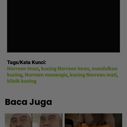
Tags/Kata Kunci:
Norreen Iman
,
kucing Norreen Iman
,
mandulkan
kucing
,
Norreen menangis
,
kucing Norreen mati
,
klinik kucing
Baca Juga