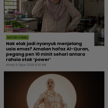
MSTAR | FAMILI
Nak elak jadi nyanyuk menjelang
usia emas? Amalan hafaz Al-Quran,
pegang pen 10 minit sehari antara
rahsia otak ‘power’
Ahad, 9 Ogos 2026 9:30 AM