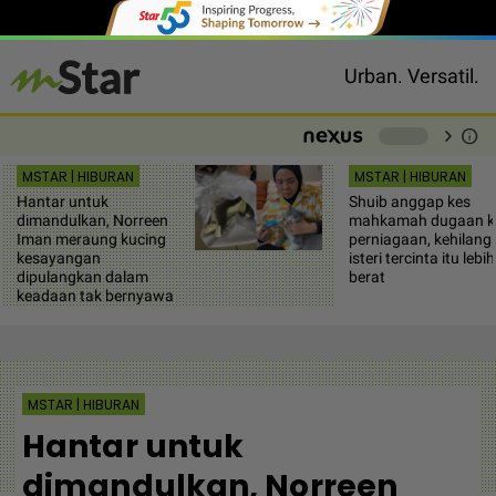
Urban. Versatil.
chevron_right
info
-
MSTAR | HIBURAN
MSTAR | HIBURAN
Hantar untuk
Shuib anggap kes
dimandulkan, Norreen
mahkamah dugaan ke
Iman meraung kucing
perniagaan, kehilang
kesayangan
isteri tercinta itu lebih
dipulangkan dalam
berat
keadaan tak bernyawa
MSTAR | HIBURAN
Hantar untuk
dimandulkan, Norreen