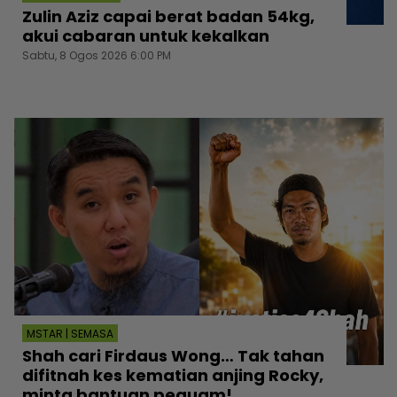
Zulin Aziz capai berat badan 54kg,
akui cabaran untuk kekalkan
Sabtu, 8 Ogos 2026 6:00 PM
MSTAR | SEMASA
Shah cari Firdaus Wong… Tak tahan
difitnah kes kematian anjing Rocky,
minta bantuan peguam!