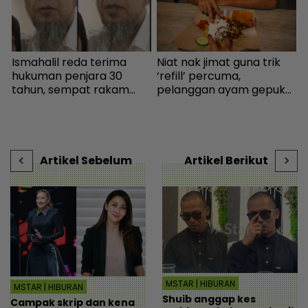
Ismahalil reda terima
Niat nak jimat guna trik
n
hukuman penjara 30
‘refill’ percuma,
t
tahun, sempat rakam
pelanggan ayam gepuk
E
video terakhir ucap
insaf lepas tahu polisi
m
terima kasih - Sensasi |
kedai - “Saya kongsikan
b
mStar
benda haram” - I-suke |
mStar
Artikel Sebelum
Artikel Berikut
MSTAR | HIBURAN
MSTAR | HIBURAN
Shuib anggap kes
Campak skrip dan kena