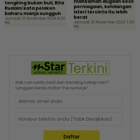
mahkamah dugaan kecil
tengking bukan buli, Rita
perniagaan, kehilangan
Rudaini kata pelakon
isteri tercinta itu lebih
baharu manja sungguh
berat
Jumaat, 15 November 2024 8:30
Jumaat, 15 November 2024 7:00
PM
PM
Nak cari cerita best dan trending setiap hari?
Langgan berita mStar! Percuma je!