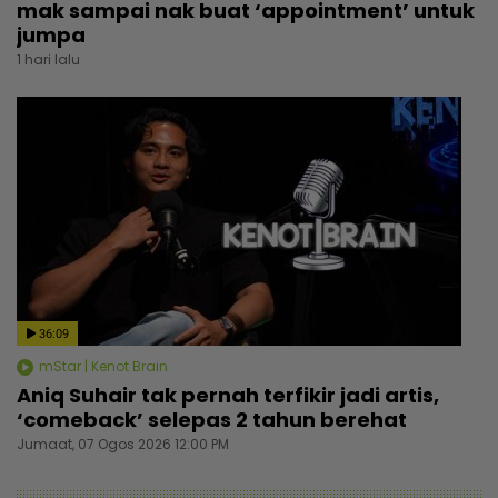
mak sampai nak buat ‘appointment’ untuk
jumpa
1 hari lalu
36:09
mStar | Kenot Brain
Aniq Suhair tak pernah terfikir jadi artis,
‘comeback’ selepas 2 tahun berehat
Jumaat, 07 Ogos 2026 12:00 PM