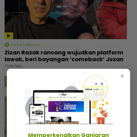
mStar | Hiburan
Zizan Razak rancang wujudkan platform
lawak, beri bayangan ‘comeback’ Jozan
1 hari lalu
×
Memperkenalkan Ganjaran