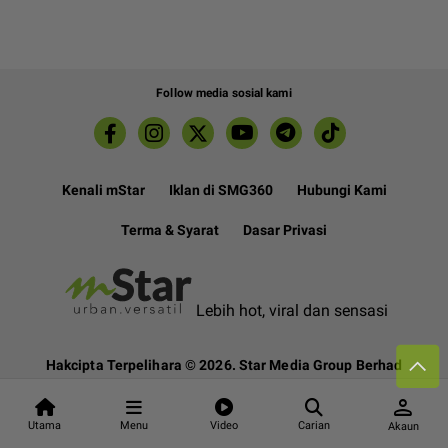
Follow media sosial kami
Kenali mStar
Iklan di SMG360
Hubungi Kami
Terma & Syarat
Dasar Privasi
Lebih hot, viral dan sensasi
Hakcipta Terpelihara ©
2026. Star Media Group Berhad
[197101000523 (10894-D)]
person
Utama
Menu
Video
Carian
Akaun