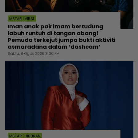
MSTAR | VIRAL
Iman anak pak imam bertudung
labuh runtuh di tangan abang!
Pemuda terkejut jumpa bukti aktiviti
asmaradana dalam ‘dashcam’
Sabtu, 8 Ogos 2026 8:00 PM
MSTAR | HIBURAN