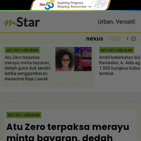
Urban. Versatil.
chevron_right
info
-
MSTAR | HIBURAN
MSTAR | HIBURAN
Atu Zero terpaksa
Ambil keberkatan bul
merayu minta bayaran,
Ramadan, A. Aida ag
dedah guna duit sendiri
1,500 bungkus bubur
ketika penggambaran
lambuk
Awesome Raja Lawak
MSTAR | HIBURAN
Atu Zero terpaksa merayu
minta bayaran, dedah