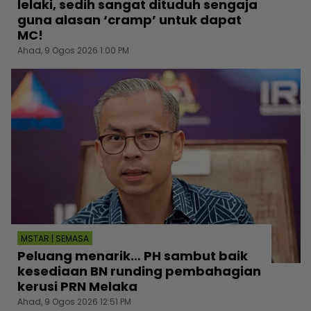
lelaki, sedih sangat dituduh sengaja
guna alasan ‘cramp’ untuk dapat
MC!
Ahad, 9 Ogos 2026 1:00 PM
MSTAR | SEMASA
Peluang menarik… PH sambut baik
kesediaan BN runding pembahagian
kerusi PRN Melaka
Ahad, 9 Ogos 2026 12:51 PM