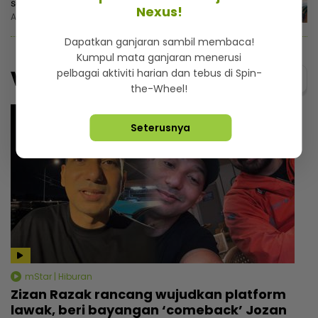
solat berdiri
Nexus!
Ahad, 9 Ogos 2026 12:30 PM
Dapatkan ganjaran sambil membaca!
Kumpul mata ganjaran menerusi
Video
pelbagai aktiviti harian dan tebus di Spin-
Menarik@video
the-Wheel!
Seterusnya
mStar | Hiburan
Zizan Razak rancang wujudkan platform
lawak, beri bayangan ‘comeback’ Jozan