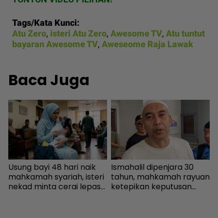
Tags/Kata Kunci:
Atu Zero
,
isteri Atu Zero
,
Awesome TV
,
Atu tuntut
bayaran Awesome TV
,
Aweseome Raja Lawak
Baca Juga
Usung bayi 48 hari naik
Ismahalil dipenjara 30
I
mahkamah syariah, isteri
tahun, mahkamah rayuan
R
nekad minta cerai lepas
ketepikan keputusan
l
dituduh jadi punca nafkah
bebas - Sensasi | mStar
p
mentua terputus - Viral |
w
mStar
l