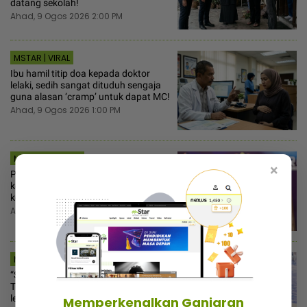
datang sekolah!
Ahad, 9 Ogos 2026 2:00 PM
MSTAR | VIRAL
Ibu hamil titip doa kepada doktor
lelaki, sedih sangat dituduh sengaja
guna alasan ‘cramp’ untuk dapat MC!
Ahad, 9 Ogos 2026 1:00 PM
MSTAR | SEMASA
×
Peluang menarik… PH sambut baik
kesediaan BN runding pembahagian
kerusi PRN Melaka
Ahad, 9 Ogos 2026 12:51 PM
MSTAR | HIBURAN
“Saya ibarat gadis 18 tahun“ - Maria
Tunku Sabri akui tahap kesihatan
lebih baik lepas bariatrik, kini boleh
Memperkenalkan Ganjaran