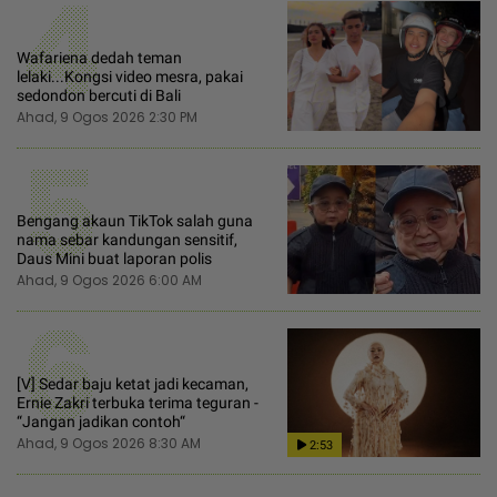
4
Wafariena dedah teman
lelaki...Kongsi video mesra, pakai
sedondon bercuti di Bali
Ahad, 9 Ogos 2026 2:30 PM
5
Bengang akaun TikTok salah guna
nama sebar kandungan sensitif,
Daus Mini buat laporan polis
Ahad, 9 Ogos 2026 6:00 AM
6
[V] Sedar baju ketat jadi kecaman,
Ernie Zakri terbuka terima teguran -
“Jangan jadikan contoh“
Ahad, 9 Ogos 2026 8:30 AM
2:53