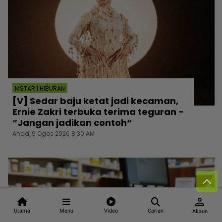
MSTAR | HIBURAN
[V] Sedar baju ketat jadi kecaman,
Ernie Zakri terbuka terima teguran -
“Jangan jadikan contoh“
Ahad, 9 Ogos 2026 8:30 AM
person
Utama
Menu
Video
Carian
Akaun