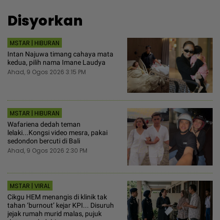
Disyorkan
MSTAR | HIBURAN
Intan Najuwa timang cahaya mata
kedua, pilih nama Imane Laudya
Ahad, 9 Ogos 2026 3:15 PM
MSTAR | HIBURAN
Wafariena dedah teman
lelaki...Kongsi video mesra, pakai
sedondon bercuti di Bali
Ahad, 9 Ogos 2026 2:30 PM
MSTAR | VIRAL
Cikgu HEM menangis di klinik tak
tahan ‘burnout’ kejar KPI... Disuruh
jejak rumah murid malas, pujuk