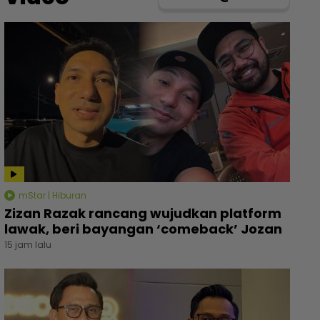
mStar | Hiburan
Zizan Razak rancang wujudkan platform
lawak, beri bayangan ‘comeback’ Jozan
15 jam lalu