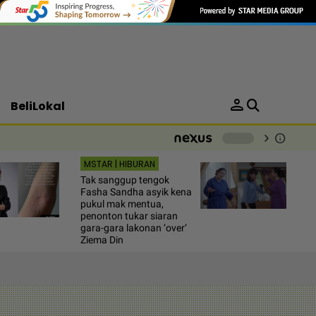
person
BeliLokal
chevron_right
info
-
MSTAR | HIBURAN
Tak sanggup tengok
Fasha Sandha asyik kena
pukul mak mentua,
penonton tukar siaran
gara-gara lakonan ‘over’
Ziema Din