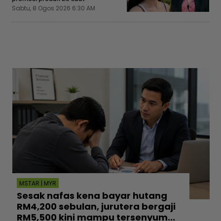
Sabtu, 8 Ogos 2026 6:30 AM
MSTAR | MYR
Sesak nafas kena bayar hutang
RM4,200 sebulan, jurutera bergaji
RM5,500 kini mampu tersenyum...