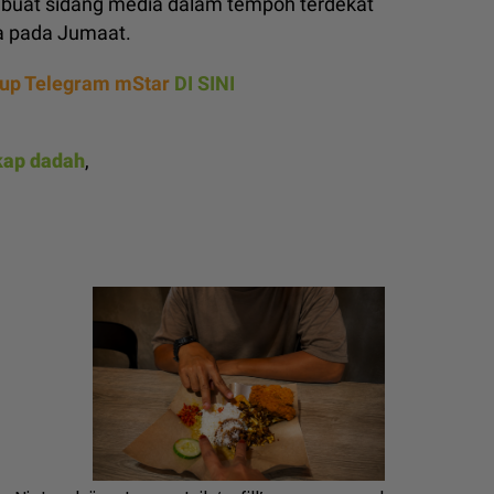
mbuat sidang media dalam tempoh terdekat
ya pada Jumaat.
rup Telegram mStar
DI SINI
kap dadah
,