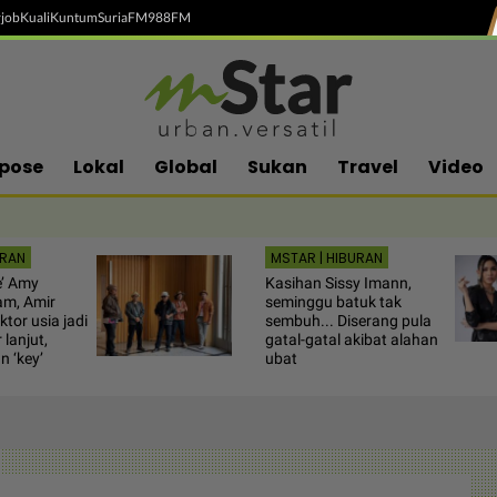
job
Kuali
Kuntum
SuriaFM
988FM
pose
Lokal
Global
Sukan
Travel
Video
URAN
MSTAR | HIBURAN
e’ Amy
Kasihan Sissy Imann,
am, Amir
seminggu batuk tak
ktor usia jadi
sembuh... Diserang pula
lanjut,
gatal-gatal akibat alahan
n ‘key’
ubat