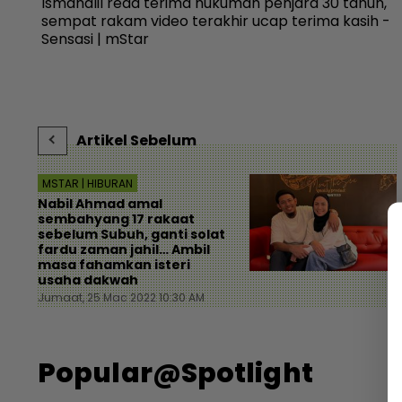
r
Ismahalil reda terima hukuman penjara 30 tahun,
ar
sempat rakam video terakhir ucap terima kasih -
Sensasi | mStar
Artikel Sebelum
MSTAR | HIBURAN
Nabil Ahmad amal
sembahyang 17 rakaat
sebelum Subuh, ganti solat
fardu zaman jahil… Ambil
masa fahamkan isteri
usaha dakwah
Jumaat, 25 Mac 2022 10:30 AM
Popular@Spotlight