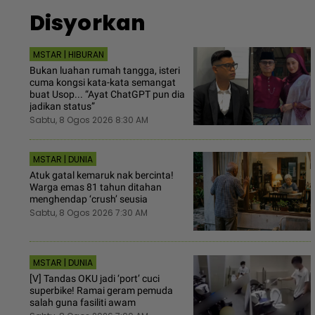
Disyorkan
MSTAR | HIBURAN
Bukan luahan rumah tangga, isteri
cuma kongsi kata-kata semangat
buat Usop... “Ayat ChatGPT pun dia
jadikan status”
Sabtu, 8 Ogos 2026 8:30 AM
MSTAR | DUNIA
Atuk gatal kemaruk nak bercinta!
Warga emas 81 tahun ditahan
menghendap ‘crush’ seusia
Sabtu, 8 Ogos 2026 7:30 AM
MSTAR | DUNIA
[V] Tandas OKU jadi ‘port’ cuci
superbike! Ramai geram pemuda
salah guna fasiliti awam