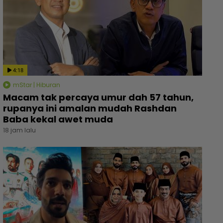
4:18
mStar | Hiburan
Macam tak percaya umur dah 57 tahun,
rupanya ini amalan mudah Rashdan
Baba kekal awet muda
18 jam lalu