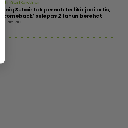
mStar | Kenot Brain
Aniq Suhair tak pernah terfikir jadi artis,
‘comeback’ selepas 2 tahun berehat
23 jam lalu