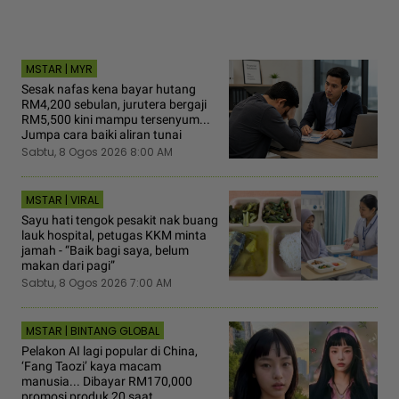
MSTAR | MYR
Sesak nafas kena bayar hutang
RM4,200 sebulan, jurutera bergaji
RM5,500 kini mampu tersenyum...
Jumpa cara baiki aliran tunai
Sabtu, 8 Ogos 2026 8:00 AM
MSTAR | VIRAL
Sayu hati tengok pesakit nak buang
lauk hospital, petugas KKM minta
jamah - “Baik bagi saya, belum
makan dari pagi”
Sabtu, 8 Ogos 2026 7:00 AM
MSTAR | BINTANG GLOBAL
Pelakon AI lagi popular di China,
‘Fang Taozi’ kaya macam
manusia... Dibayar RM170,000
promosi produk 20 saat