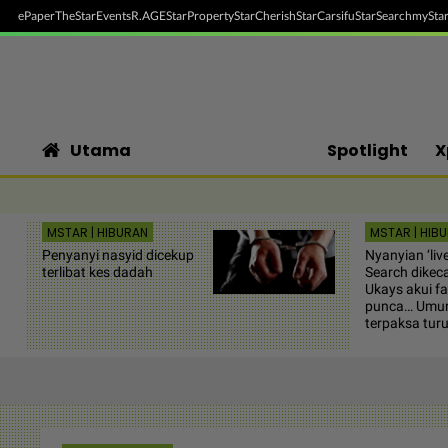
ePaper
TheStar
Events
R.AGE
StarProperty
StarCherish
StarCarsifu
StarSearch
myStar
Utama
Spotlight
X
MSTAR | HIBURAN
MSTAR | HIB
Penyanyi nasyid dicekup
Nyanyian ‘liv
terlibat kes dadah
Search dikec
Ukays akui fa
punca… Umur 
terpaksa turu