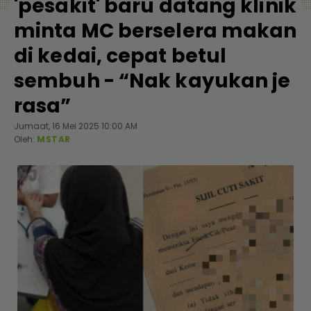
'pesakit' baru datang klinik
minta MC berselera makan
di kedai, cepat betul
sembuh - “Nak kayukan je
rasa”
Jumaat, 16 Mei 2025 10:00 AM
Oleh:
MSTAR