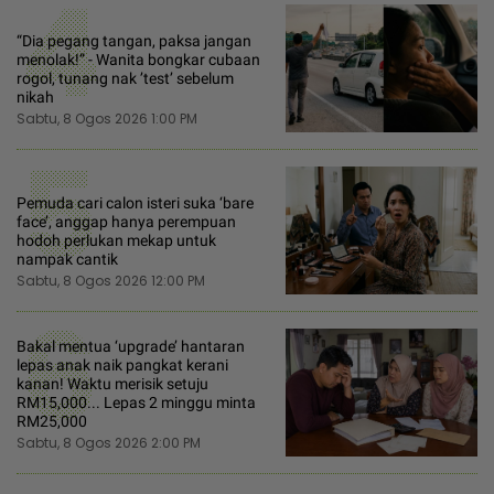
4
“Dia pegang tangan, paksa jangan
menolak!” - Wanita bongkar cubaan
rogol, tunang nak ’test’ sebelum
nikah
Sabtu, 8 Ogos 2026 1:00 PM
5
Pemuda cari calon isteri suka ‘bare
face’, anggap hanya perempuan
hodoh perlukan mekap untuk
nampak cantik
Sabtu, 8 Ogos 2026 12:00 PM
6
Bakal mentua ‘upgrade’ hantaran
lepas anak naik pangkat kerani
kanan! Waktu merisik setuju
RM15,000... Lepas 2 minggu minta
RM25,000
Sabtu, 8 Ogos 2026 2:00 PM