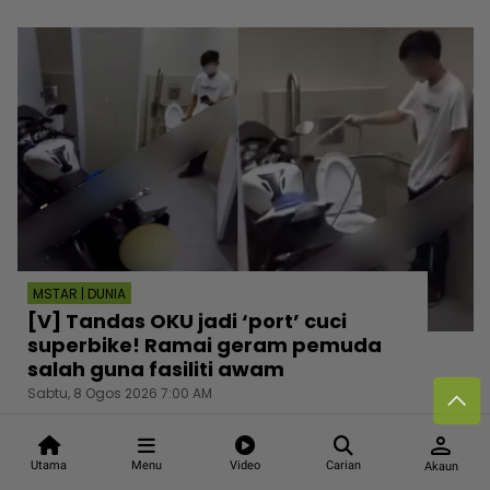
MSTAR | DUNIA
[V] Tandas OKU jadi ‘port’ cuci
superbike! Ramai geram pemuda
salah guna fasiliti awam
Sabtu, 8 Ogos 2026 7:00 AM
person
Utama
Menu
Video
Carian
Akaun