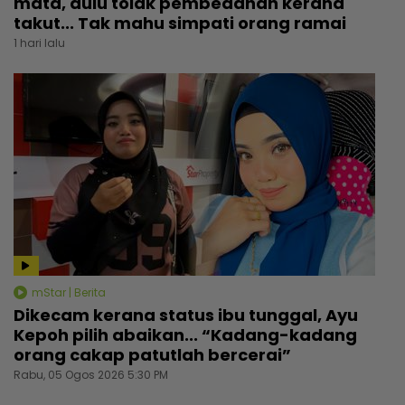
mata, dulu tolak pembedahan kerana
takut... Tak mahu simpati orang ramai
1 hari lalu
mStar | Berita
Dikecam kerana status ibu tunggal, Ayu
Kepoh pilih abaikan... “Kadang-kadang
orang cakap patutlah bercerai”
Rabu, 05 Ogos 2026 5:30 PM