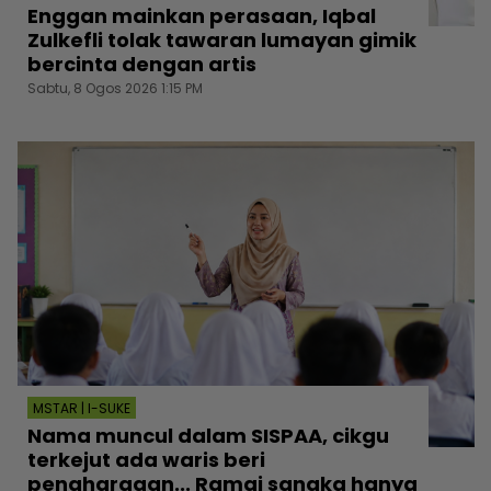
Enggan mainkan perasaan, Iqbal
Zulkefli tolak tawaran lumayan gimik
bercinta dengan artis
Sabtu, 8 Ogos 2026 1:15 PM
MSTAR | I-SUKE
Nama muncul dalam SISPAA, cikgu
terkejut ada waris beri
penghargaan... Ramai sangka hanya