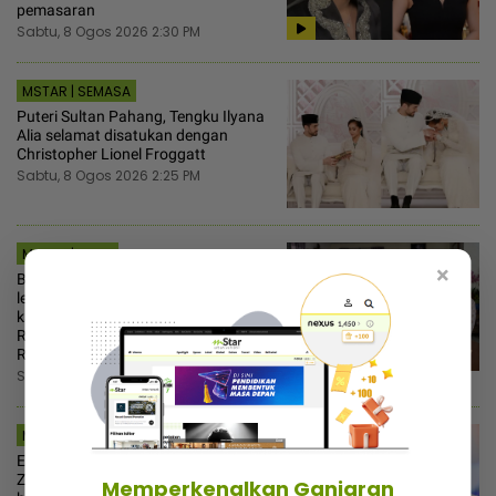
pemasaran
Sabtu, 8 Ogos 2026 2:30 PM
MSTAR | SEMASA
Puteri Sultan Pahang, Tengku Ilyana
Alia selamat disatukan dengan
Christopher Lionel Froggatt
Sabtu, 8 Ogos 2026 2:25 PM
MSTAR | VIRAL
×
Bakal mentua ‘upgrade’ hantaran
lepas anak naik pangkat kerani
kanan! Waktu merisik setuju
RM15,000... Lepas 2 minggu minta
RM25,000
Sabtu, 8 Ogos 2026 2:00 PM
MSTAR | HIBURAN
Enggan mainkan perasaan, Iqbal
Zulkefli tolak tawaran lumayan gimik
Memperkenalkan Ganjaran