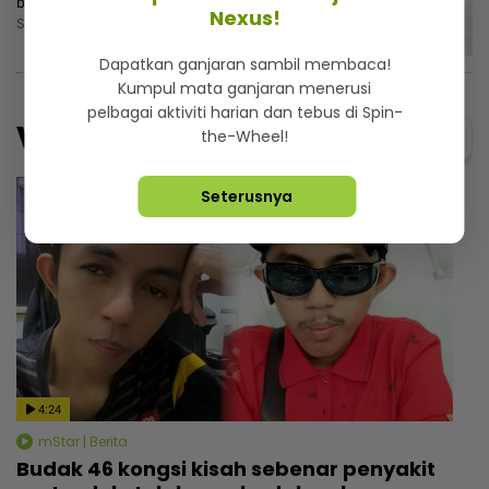
bercinta dengan artis
Nexus!
Sabtu, 8 Ogos 2026 1:15 PM
Dapatkan ganjaran sambil membaca!
Kumpul mata ganjaran menerusi
pelbagai aktiviti harian dan tebus di Spin-
Video
Menarik@video
the-Wheel!
Seterusnya
4:24
mStar | Berita
Budak 46 kongsi kisah sebenar penyakit