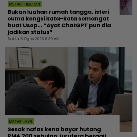
MSTAR | HIBURAN
Bukan luahan rumah tangga, isteri
cuma kongsi kata-kata semangat
buat Usop... “Ayat ChatGPT pun dia
jadikan status”
Sabtu, 8 Ogos 2026 8:30 AM
MSTAR | MYR
Sesak nafas kena bayar hutang
RM4,200 sebulan, jurutera bergaji