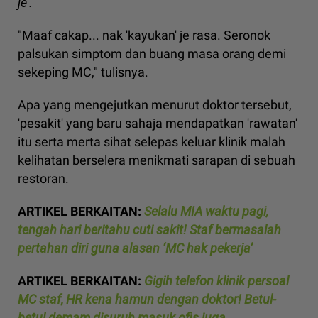
je'.
"Maaf cakap... nak 'kayukan' je rasa. Seronok
palsukan simptom dan buang masa orang demi
sekeping MC," tulisnya.
Apa yang mengejutkan menurut doktor tersebut,
'pesakit' yang baru sahaja mendapatkan 'rawatan'
itu serta merta sihat selepas keluar klinik malah
kelihatan berselera menikmati sarapan di sebuah
restoran.
ARTIKEL BERKAITAN:
Selalu MIA waktu pagi,
tengah hari beritahu cuti sakit! Staf bermasalah
pertahan diri guna alasan ‘MC hak pekerja’
ARTIKEL BERKAITAN:
Gigih telefon klinik persoal
MC staf, HR kena hamun dengan doktor! Betul-
betul demam disuruh masuk ofis juga