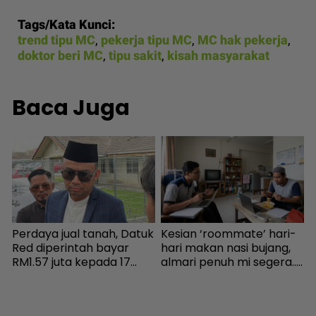
Tags/Kata Kunci:
trend tipu MC
,
pekerja tipu MC
,
MC hak pekerja
,
doktor beri MC
,
tipu sakit
,
kisah masyarakat
Baca Juga
Perdaya jual tanah, Datuk
Kesian ‘roommate’ hari-
S
Red diperintah bayar
hari makan nasi bujang,
h
RM1.57 juta kepada 17
almari penuh mi segera...
j
pembeli - Hiburan |
Ingatkan orang susah,
k
mStar
individu tergamam lepas
J
tengok baki akaun rakan
t