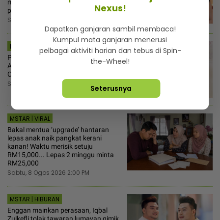
makanan salah guna nama untuk
Nexus!
pemasaran
Sabtu, 8 Ogos 2026 2:30 PM
Dapatkan ganjaran sambil membaca!
Kumpul mata ganjaran menerusi
MSTAR | SEMASA
pelbagai aktiviti harian dan tebus di Spin-
Puteri Sultan Pahang, Tengku Ilyana
the-Wheel!
Alia selamat disatukan dengan
Christopher Lionel Froggatt
Sabtu, 8 Ogos 2026 2:25 PM
Seterusnya
MSTAR | VIRAL
Bakal mentua ‘upgrade’ hantaran
lepas anak naik pangkat kerani
kanan! Waktu merisik setuju
RM15,000... Lepas 2 minggu minta
RM25,000
Sabtu, 8 Ogos 2026 2:00 PM
MSTAR | HIBURAN
Enggan mainkan perasaan, Iqbal
Zulkefli tolak tawaran lumayan gimik