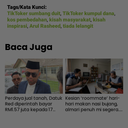
Tags/Kata Kunci:
TikToker sumbang duit
,
TikToker kumpul dana
,
kos pembedahan
,
kisah masyarakat
,
kisah
inspirasi
,
Arul Rasheed
,
tiada lelangit
Baca Juga
Perdaya jual tanah, Datuk
Kesian ‘roommate’ hari-
“
,
Red diperintah bayar
hari makan nasi bujang,
s
RM1.57 juta kepada 17
almari penuh mi segera...
h
pembeli - Hiburan |
Ingatkan orang susah,
mStar
individu tergamam lepas
m
tengok baki akaun rakan
b