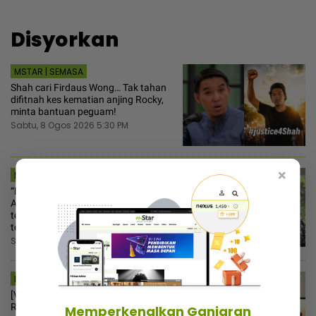
Disyorkan
MSTAR | SEMASA
Shah cari Firdaus Wong… Tak tahan
difitnah kes kematian anjing Rocky,
minta bantuan peguam!
Sabtu, 8 Ogos 2026 5:30 PM
×
MSTAR | HIBURAN
“Datuk M. Nasir hanya bergurau“ -
Aliff Aziz ulas gelaran aktor kedua
terkacak, rezeki pertama kali buat
teater
Sabtu, 8 Ogos 2026 3:30 PM
MSTAR | HIBURAN
[V] “Macam tak rasa bersalah“ -
Ruhainies ambil tindakan, vendor
Memperkenalkan Ganjaran