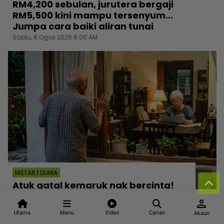
RM4,200 sebulan, jurutera bergaji
RM5,500 kini mampu tersenyum...
Jumpa cara baiki aliran tunai
Sabtu, 8 Ogos 2026 8:00 AM
MSTAR | DUNIA
Atuk gatal kemaruk nak bercinta!
Warga emas 81 tahun ditahan
person
menghendap ‘crush’ seusia
Utama
Menu
Video
Carian
Akaun
Sabtu, 8 Ogos 2026 7:30 AM