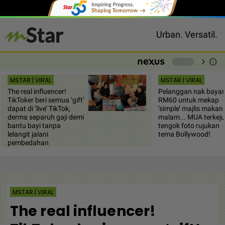
Urban. Versatil.
chevron_right
info
-
MSTAR | VIRAL
MSTAR | VIRAL
The real influencer!
Pelanggan nak bayar
TikToker beri semua ‘gift’
RM60 untuk mekap
dapat di ‘live’ TikTok,
‘simple’ majlis makan
derma separuh gaji demi
malam... MUA terkeju
bantu bayi tanpa
tengok foto rujukan
lelangit jalani
tema Bollywood!
pembedahan
MSTAR | VIRAL
The real influencer!