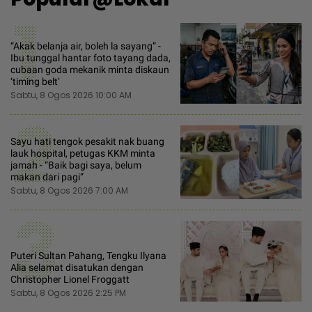
1
“Akak belanja air, boleh la sayang” -
Ibu tunggal hantar foto tayang dada,
cubaan goda mekanik minta diskaun
‘timing belt’
Sabtu, 8 Ogos 2026 10:00 AM
2
Sayu hati tengok pesakit nak buang
lauk hospital, petugas KKM minta
jamah - “Baik bagi saya, belum
makan dari pagi”
Sabtu, 8 Ogos 2026 7:00 AM
3
Puteri Sultan Pahang, Tengku Ilyana
Alia selamat disatukan dengan
Christopher Lionel Froggatt
Sabtu, 8 Ogos 2026 2:25 PM