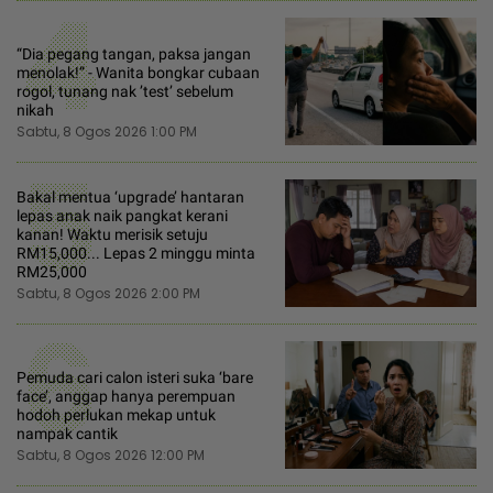
4
“Dia pegang tangan, paksa jangan
menolak!” - Wanita bongkar cubaan
rogol, tunang nak ’test’ sebelum
nikah
Sabtu, 8 Ogos 2026 1:00 PM
5
Bakal mentua ‘upgrade’ hantaran
lepas anak naik pangkat kerani
kanan! Waktu merisik setuju
RM15,000... Lepas 2 minggu minta
RM25,000
Sabtu, 8 Ogos 2026 2:00 PM
6
Pemuda cari calon isteri suka ‘bare
face’, anggap hanya perempuan
hodoh perlukan mekap untuk
nampak cantik
Sabtu, 8 Ogos 2026 12:00 PM