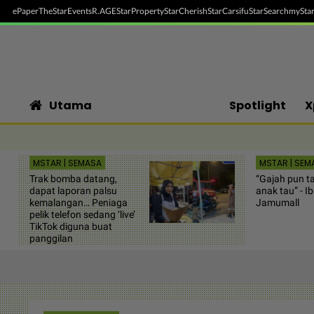
ePaper
TheStar
Events
R.AGE
StarProperty
StarCherish
StarCarsifu
StarSearch
myStar
Utama
Spotlight
X
MSTAR | SEMASA
MSTAR | SEM
Trak bomba datang,
“Gajah pun t
dapat laporan palsu
anak tau” - Ib
kemalangan… Peniaga
Jamumall
pelik telefon sedang ‘live’
TikTok diguna buat
panggilan