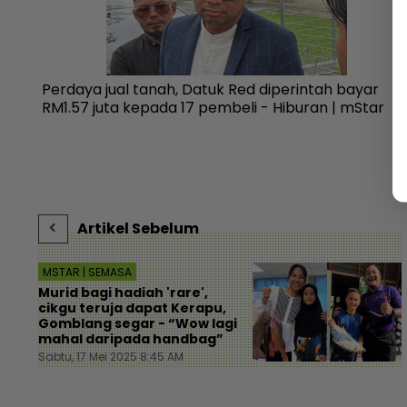
l
Perdaya jual tanah, Datuk Red diperintah bayar
k
RM1.57 juta kepada 17 pembeli - Hiburan | mStar
Artikel Sebelum
MSTAR | SEMASA
Murid bagi hadiah 'rare',
cikgu teruja dapat Kerapu,
Gomblang segar - “Wow lagi
mahal daripada handbag”
Sabtu, 17 Mei 2025 8:45 AM