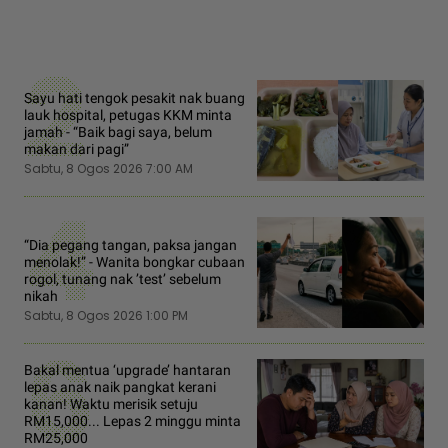
2
Sayu hati tengok pesakit nak buang
lauk hospital, petugas KKM minta
jamah - “Baik bagi saya, belum
makan dari pagi”
Sabtu, 8 Ogos 2026 7:00 AM
4
“Dia pegang tangan, paksa jangan
menolak!” - Wanita bongkar cubaan
rogol, tunang nak ’test’ sebelum
nikah
Sabtu, 8 Ogos 2026 1:00 PM
6
Bakal mentua ‘upgrade’ hantaran
lepas anak naik pangkat kerani
kanan! Waktu merisik setuju
RM15,000... Lepas 2 minggu minta
RM25,000