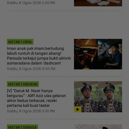
Sabtu, 8 Ogos 2026 2:00 PM
MSTAR | VIRAL
Iman anak pak imam bertudung
labuh runtuh di tangan abang!
Pemuda terkejut jumpa bukti aktiviti
asmaradana dalam ‘dashcam’
Sabtu, 8 Ogos 2026 8:00 PM
MSTAR | HIBURAN
[V] “Datuk M. Nasir hanya
bergurau“ - Aliff Aziz ulas gelaran
aktor kedua terkacak, rezeki
pertama kali buat teater
Sabtu, 8 Ogos 2026 3:30 PM
MSTAR | SEMASA