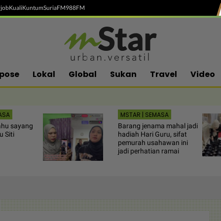
job
Kuali
Kuntum
SuriaFM
988FM
pose
Lokal
Global
Sukan
Travel
Video
ASA
MSTAR | SEMASA
ahu sayang
Barang jenama mahal jadi
u Siti
hadiah Hari Guru, sifat
pemurah usahawan ini
jadi perhatian ramai