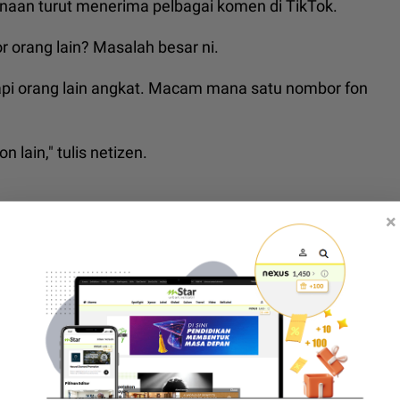
naan turut menerima pelbagai komen di TikTok.
 orang lain? Masalah besar ni.
api orang lain angkat. Macam mana satu nombor fon
n lain," tulis netizen.
bomba
,
panggilan palsu bomba
×