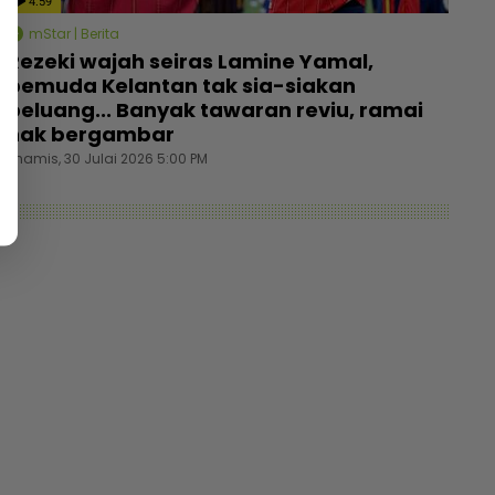
4:59
mStar | Berita
Rezeki wajah seiras Lamine Yamal,
pemuda Kelantan tak sia-siakan
at nak jimat guna trik ‘refill’ percuma, pelanggan
Ismaha
peluang... Banyak tawaran reviu, ramai
am gepuk insaf lepas tahu polisi kedai - “Saya
ketepi
nak bergambar
ngsikan benda haram” - I-suke | mStar
Khamis, 30 Julai 2026 5:00 PM