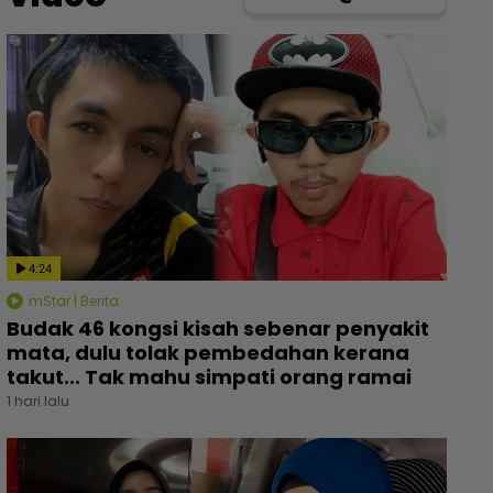
4:24
mStar | Berita
Budak 46 kongsi kisah sebenar penyakit
mata, dulu tolak pembedahan kerana
takut... Tak mahu simpati orang ramai
1 hari lalu