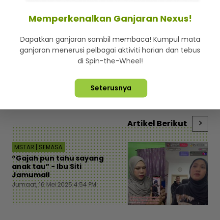
Memperkenalkan Ganjaran Nexus!
Dapatkan ganjaran sambil membaca! Kumpul mata
Tayang rambut merah, tidak lagi bertudung... Enot
Ni
ganjaran menerusi pelbagai aktiviti harian dan tebus
anggap dugaan, minta netizen doa baik-baik -
ay
di Spin-the-Wheel!
Hiburan | mStar
ko
Seterusnya
Artikel Berikut
MSTAR | SEMASA
“Gajah pun tahu sayang
anak tau” - Ibu Siti
Jamumall
Jumaat, 16 Mei 2025 4:54 PM