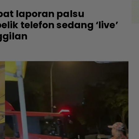
at laporan palsu
ik telefon sedang ‘live’
ggilan