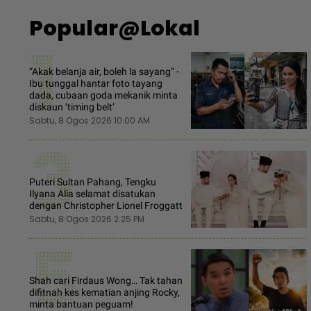
Popular@Lokal
1
“Akak belanja air, boleh la sayang” -
Ibu tunggal hantar foto tayang
dada, cubaan goda mekanik minta
diskaun ‘timing belt’
Sabtu, 8 Ogos 2026 10:00 AM
3
Puteri Sultan Pahang, Tengku
Ilyana Alia selamat disatukan
dengan Christopher Lionel Froggatt
Sabtu, 8 Ogos 2026 2:25 PM
5
Shah cari Firdaus Wong… Tak tahan
difitnah kes kematian anjing Rocky,
minta bantuan peguam!