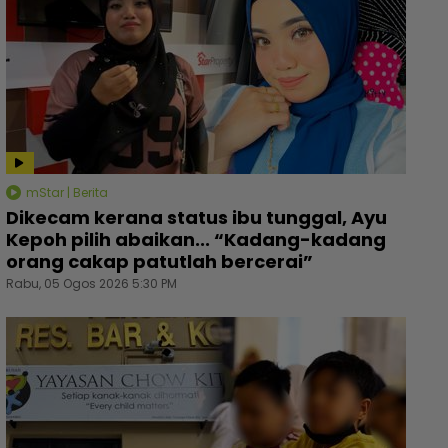
mStar | Berita
Dikecam kerana status ibu tunggal, Ayu
Kepoh pilih abaikan... “Kadang-kadang
orang cakap patutlah bercerai”
Rabu, 05 Ogos 2026 5:30 PM