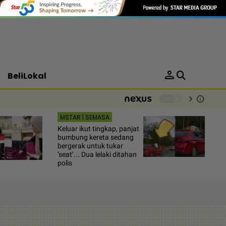
person
BeliLokal
chevron_right
info
-
MSTAR | SEMASA
Keluar ikut tingkap, panjat
bumbung kereta sedang
bergerak untuk tukar
‘seat’... Dua lelaki ditahan
polis