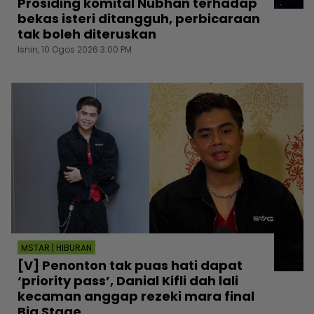
Prosiding komital Nubhan terhadap
bekas isteri ditangguh, perbicaraan
tak boleh diteruskan
Isnin, 10 Ogos 2026 3:00 PM
MSTAR | HIBURAN
[V] Penonton tak puas hati dapat
‘priority pass’, Danial Kifli dah lali
kecaman anggap rezeki mara final
Big Stage