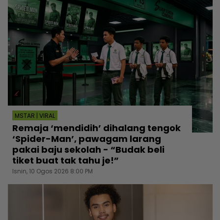
MSTAR | VIRAL
Remaja ‘mendidih’ dihalang tengok
‘Spider-Man’, pawagam larang
pakai baju sekolah - “Budak beli
tiket buat tak tahu je!”
Isnin, 10 Ogos 2026 8:00 PM