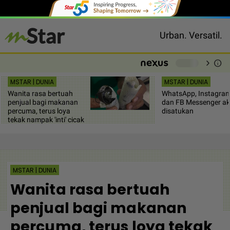
Urban. Versatil.
chevron_right
info
-
MSTAR | DUNIA
MSTAR | DUNIA
Wanita rasa bertuah
WhatsApp, Instagra
penjual bagi makanan
dan FB Messenger a
percuma, terus loya
disatukan
tekak nampak 'inti' cicak
MSTAR | DUNIA
Wanita rasa bertuah
penjual bagi makanan
percuma, terus loya tekak