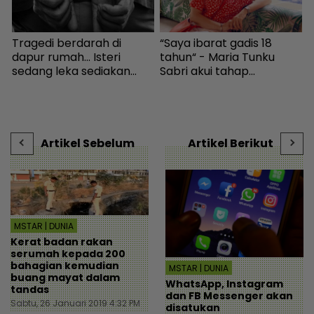
Tragedi berdarah di
“Saya ibarat gadis 18
“
h
dapur rumah... Isteri
tahun“ - Maria Tunku
d
sedang leka sediakan
Sabri akui tahap
S
juadah sarapan maut
kesihatan lebih baik lepas
o
a
ditikam suami! - Dunia |
bariatrik, kini boleh solat
t
mStar
berdiri - Hiburan | mStar
H
Artikel Sebelum
Artikel Berikut
MSTAR | DUNIA
Kerat badan rakan
serumah kepada 200
bahagian kemudian
MSTAR | DUNIA
buang mayat dalam
WhatsApp, Instagram
tandas
dan FB Messenger akan
Sabtu, 26 Januari 2019 4:32 PM
disatukan