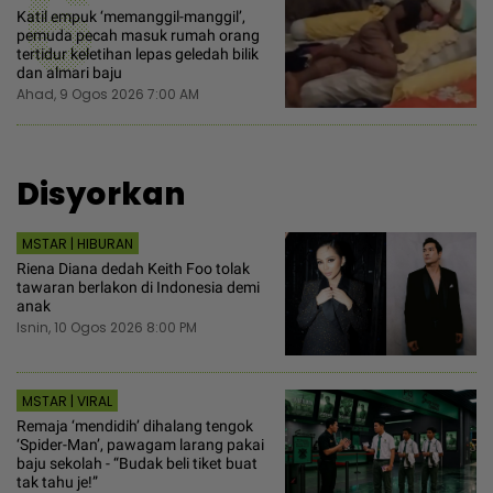
6
Katil empuk ‘memanggil-manggil’,
pemuda pecah masuk rumah orang
tertidur keletihan lepas geledah bilik
dan almari baju
Ahad, 9 Ogos 2026 7:00 AM
Disyorkan
MSTAR | HIBURAN
Riena Diana dedah Keith Foo tolak
tawaran berlakon di Indonesia demi
anak
Isnin, 10 Ogos 2026 8:00 PM
MSTAR | VIRAL
Remaja ‘mendidih’ dihalang tengok
‘Spider-Man’, pawagam larang pakai
baju sekolah - “Budak beli tiket buat
tak tahu je!”