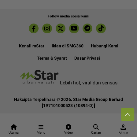
Follow media sosial kami
Kenali mStar
Iklan di SMG360
Hubungi Kami
Terma & Syarat
Dasar Privasi
Lebih hot, viral dan sensasi
Hakcipta Terpelihara ©
2026. Star Media Group Berhad
[197101000523 (10894-D)]
person
Utama
Menu
Video
Carian
Akaun