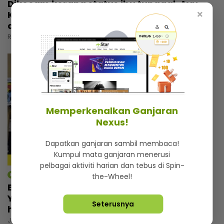
Dikecam kerana status ibu tunggal, Ayu
×
Kepoh pilih abaikan... “Kadang-kadang
orang cakap patutlah bercerai”
Rabu, 05 Ogos 2026 5:30 PM
Memperkenalkan Ganjaran
Nexus!
Dapatkan ganjaran sambil membaca!
Kumpul mata ganjaran menerusi
11:32
pelbagai aktiviti harian dan tebus di Spin-
mStar | Berita
the-Wheel!
Bukan sekadar tempat berlindung,
Yayasan Chow Kit simpan kisah menyayat
Seterusnya
hati
Jumaat, 31 Julai 2026 6:00 PM