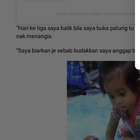
A post shared by mStar (@mstaronlineoffic
“Hari ke tiga saya balik bila saya buka patung t
nak menangis.
“Saya biarkan je sebab budakkan saya anggap ben