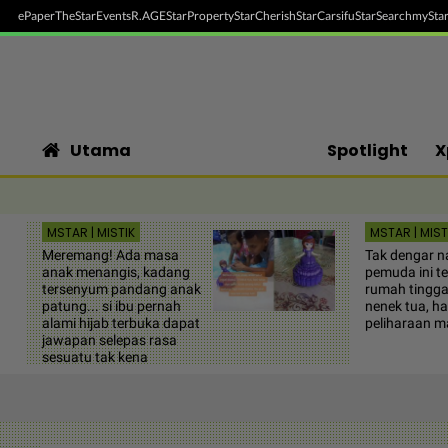
ePaper
TheStar
Events
R.AGE
StarProperty
StarCherish
StarCarsifu
StarSearch
myStar
Utama
Spotlight
X
MSTAR | MISTIK
MSTAR | MIST
Meremang! Ada masa
Tak dengar na
anak menangis, kadang
pemuda ini t
tersenyum pandang anak
rumah tingga
patung... si ibu pernah
nenek tua, h
alami hijab terbuka dapat
peliharaan m
jawapan selepas rasa
sesuatu tak kena