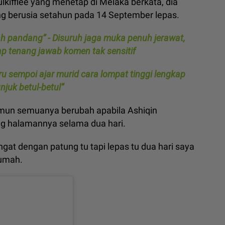
lkifflee yang menetap di Melaka berkata, dia
g berusia setahun pada 14 September lepas.
ah pandang” - Disuruh jaga muka penuh jerawat,
ap tenang jawab komen tak sensitif
uru sempoi ajar murid cara lompat tinggi lengkap
njuk betul-betul”
mun semuanya berubah apabila Ashiqin
g halamannya selama dua hari.
gat dengan patung tu tapi lepas tu dua hari saya
rumah.