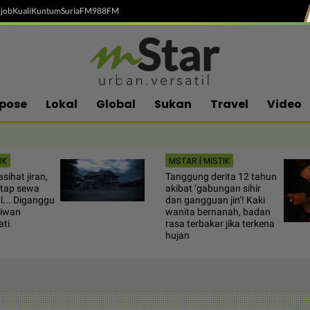
job
Kuali
Kuntum
SuriaFM
988FM
pose
Lokal
Global
Sukan
Travel
Video
IK
MSTAR | MISTIK
sihat jiran,
Tanggung derita 12 tahun
etap sewa
akibat ‘gabungan sihir
l... Diganggu
dan gangguan jin’! Kaki
aiwan
wanita bernanah, badan
ati
rasa terbakar jika terkena
hujan