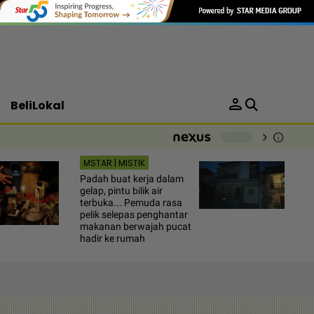
person
BeliLokal
chevron_right
info
-
MSTAR | MISTIK
Padah buat kerja dalam
gelap, pintu bilik air
terbuka... Pemuda rasa
pelik selepas penghantar
makanan berwajah pucat
hadir ke rumah