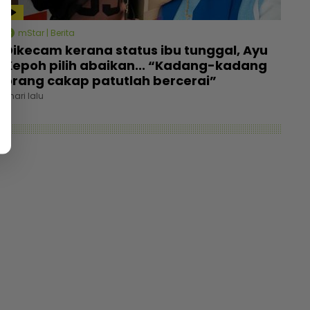
mStar | Berita
Dikecam kerana status ibu tunggal, Ayu
Kepoh pilih abaikan... “Kadang-kadang
orang cakap patutlah bercerai”
1 hari lalu