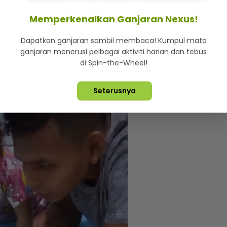
Memperkenalkan Ganjaran Nexus!
ial)
Dapatkan ganjaran sambil membaca! Kumpul mata
u nak bagi anak main, muka dia terus berubah macam
ganjaran menerusi pelbagai aktiviti harian dan tebus
di Spin-the-Wheel!
da biasa,” katanya.
Seterusnya