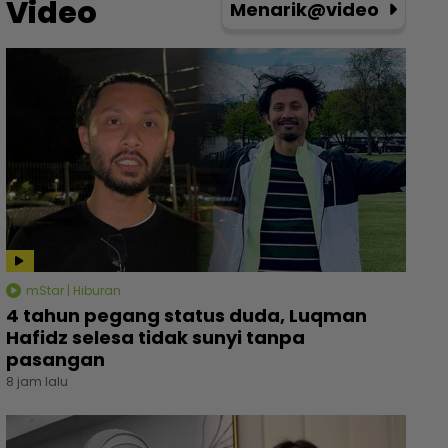
Video
Menarik@video
mStar | Hiburan
4 tahun pegang status duda, Luqman
Hafidz selesa tidak sunyi tanpa
pasangan
8 jam lalu