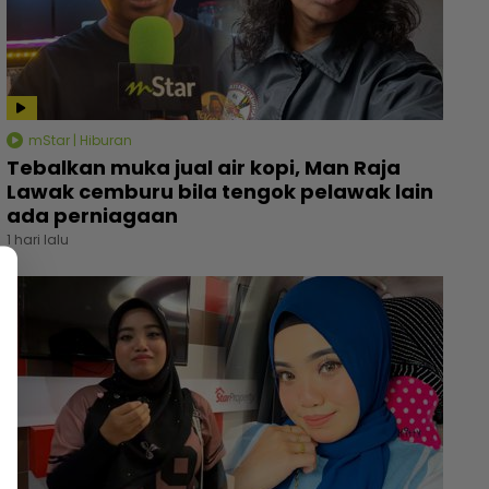
mStar | Hiburan
Tebalkan muka jual air kopi, Man Raja
Lawak cemburu bila tengok pelawak lain
ada perniagaan
1 hari lalu