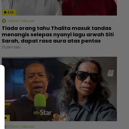
4:09
mStar | Hiburan
Tiada orang tahu Thalita masuk tandas
menangis selepas nyanyi lagu arwah Siti
Sarah, dapat rasa aura atas pentas
21 jam lalu
mStar | Hiburan