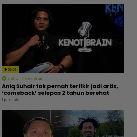
36:09
mStar | Kenot Brain
Aniq Suhair tak pernah terfikir jadi artis,
‘comeback’ selepas 2 tahun berehat
1 jam lalu