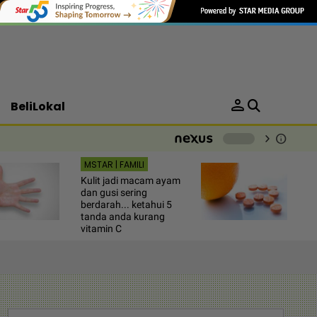
person
BeliLokal
chevron_right
info
-
MSTAR | FAMILI
Kulit jadi macam ayam
dan gusi sering
berdarah... ketahui 5
tanda anda kurang
vitamin C