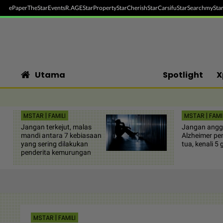
ePaper
TheStar
Events
R.AGE
StarProperty
StarCherish
StarCarsifu
StarSearch
myStar
Utama
Spotlight
X
MSTAR | FAMILI
MSTAR | FAMI
Jangan terkejut, malas
Jangan ang
mandi antara 7 kebiasaan
Alzheimer pe
yang sering dilakukan
tua, kenali 5 
penderita kemurungan
MSTAR | FAMILI