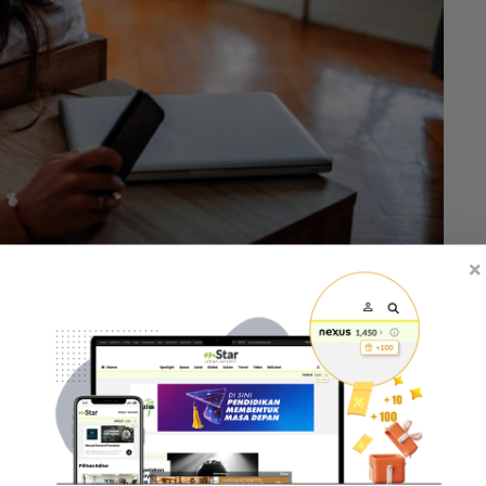
×
pa keluar selama berminggu-minggu lamanya.
ci pada diri sendiri atau rasa tertekan yang
a yang sangat rendah dan turut menjadi penyebab