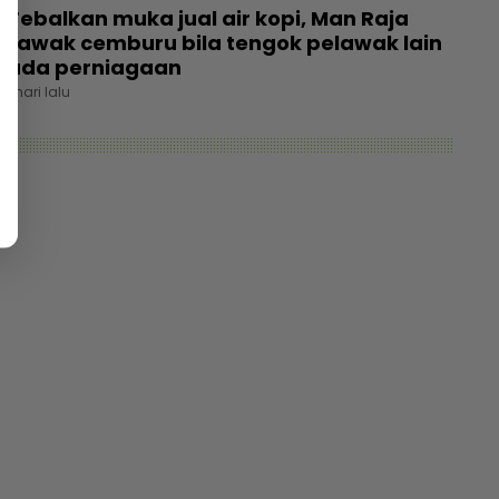
Tebalkan muka jual air kopi, Man Raja
Lawak cemburu bila tengok pelawak lain
ada perniagaan
1 hari lalu