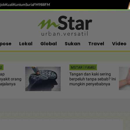
job
Kuali
Kuntum
SuriaFM
988FM
pose
Lokal
Global
Sukan
Travel
Video
LI
MSTAR | FAMILI
gap
Tangan dan kaki sering
nyakit orang
berpeluh tanpa sebab? Ini
gejalanya
mungkin penyebabnya