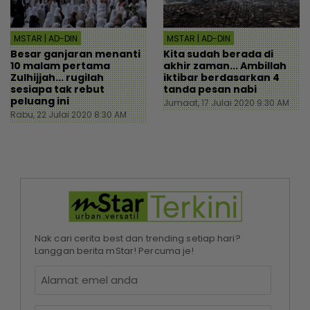
MSTAR | AD-DIN
MSTAR | AD-DIN
Besar ganjaran menanti
Kita sudah berada di
10 malam pertama
akhir zaman... Ambillah
Zulhijjah... rugilah
iktibar berdasarkan 4
sesiapa tak rebut
tanda pesan nabi
peluang ini
Jumaat, 17 Julai 2020 9:30 AM
Rabu, 22 Julai 2020 8:30 AM
Nak cari cerita best dan trending setiap hari?
Langgan berita mStar! Percuma je!