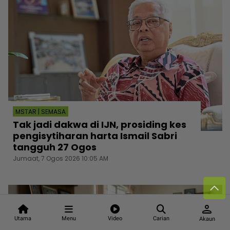
MSTAR | SEMASA
Tak jadi dakwa di IJN, prosiding kes
pengisytiharan harta Ismail Sabri
tangguh 27 Ogos
Jumaat, 7 Ogos 2026 10:05 AM
person
Utama
Menu
Video
Carian
Akaun