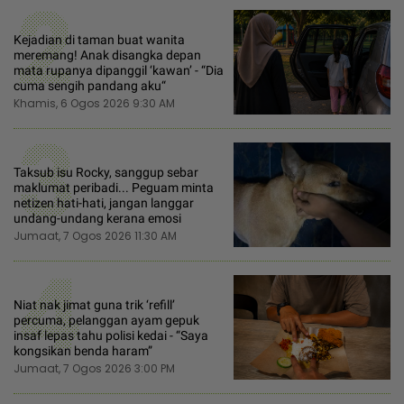
2
Kejadian di taman buat wanita
meremang! Anak disangka depan
mata rupanya dipanggil ‘kawan’ - “Dia
cuma sengih pandang aku“
Khamis, 6 Ogos 2026 9:30 AM
3
Taksub isu Rocky, sanggup sebar
maklumat peribadi... Peguam minta
netizen hati-hati, jangan langgar
undang-undang kerana emosi
Jumaat, 7 Ogos 2026 11:30 AM
4
Niat nak jimat guna trik ‘refill’
percuma, pelanggan ayam gepuk
insaf lepas tahu polisi kedai - “Saya
kongsikan benda haram”
Jumaat, 7 Ogos 2026 3:00 PM