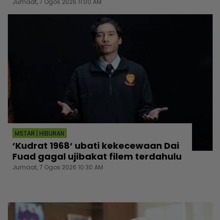
Jumaat, 7 Ogos 2026 11:00 AM
MSTAR | HIBURAN
‘Kudrat 1968‘ ubati kekecewaan Dai
Fuad gagal ujibakat filem terdahulu
Jumaat, 7 Ogos 2026 10:30 AM