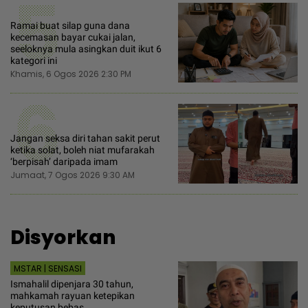
5
Ramai buat silap guna dana
kecemasan bayar cukai jalan,
seeloknya mula asingkan duit ikut 6
kategori ini
Khamis, 6 Ogos 2026 2:30 PM
6
Jangan seksa diri tahan sakit perut
ketika solat, boleh niat mufarakah
‘berpisah’ daripada imam
Jumaat, 7 Ogos 2026 9:30 AM
Disyorkan
MSTAR | SENSASI
Ismahalil dipenjara 30 tahun,
mahkamah rayuan ketepikan
keputusan bebas