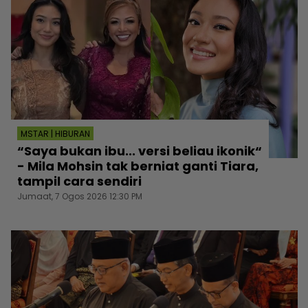
MSTAR | HIBURAN
“Saya bukan ibu... versi beliau ikonik“
- Mila Mohsin tak berniat ganti Tiara,
tampil cara sendiri
Jumaat, 7 Ogos 2026 12:30 PM