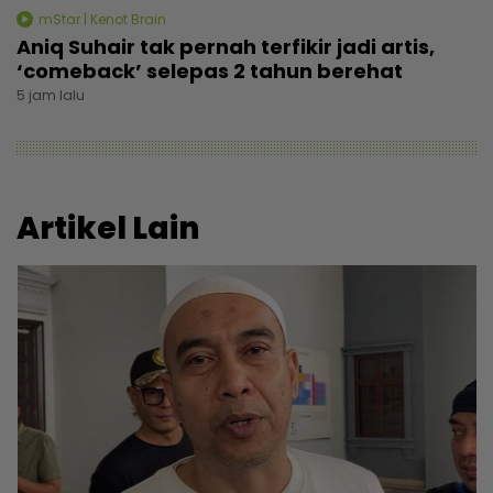
mStar | Kenot Brain
Aniq Suhair tak pernah terfikir jadi artis,
‘comeback’ selepas 2 tahun berehat
5 jam lalu
Artikel Lain