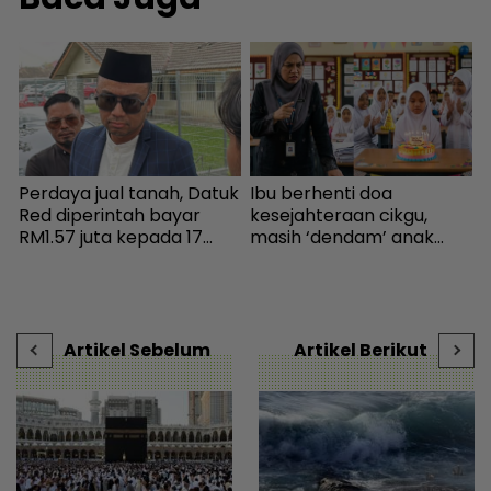
Perdaya jual tanah, Datuk
Ibu berhenti doa
K
Red diperintah bayar
kesejahteraan cikgu,
d
RM1.57 juta kepada 17
masih ‘dendam’ anak
j
pembeli - Hiburan |
kena marah bawa kek ke
H
-
mStar
sekolah - “Kenapa izin
kalau menyusahkan?” -
Viral | mStar
Artikel Sebelum
Artikel Berikut