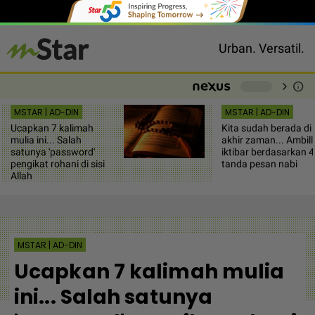
Urban. Versatil.
chevron_right
info
-
MSTAR | AD-DIN
MSTAR | AD-DIN
Ucapkan 7 kalimah
Kita sudah berada di
mulia ini... Salah
akhir zaman... Ambil
satunya 'password'
iktibar berdasarkan 4
pengikat rohani di sisi
tanda pesan nabi
Allah
MSTAR | AD-DIN
Ucapkan 7 kalimah mulia
ini... Salah satunya