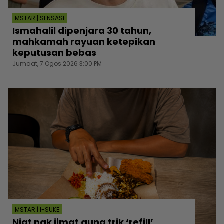
MSTAR | SENSASI
Ismahalil dipenjara 30 tahun,
mahkamah rayuan ketepikan
keputusan bebas
Jumaat, 7 Ogos 2026 3:00 PM
MSTAR | I-SUKE
Niat nak jimat guna trik ‘refill’