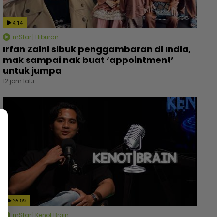
4:14
mStar | Hiburan
Irfan Zaini sibuk penggambaran di India,
mak sampai nak buat ‘appointment’
untuk jumpa
12 jam lalu
36:09
mStar | Kenot Brain