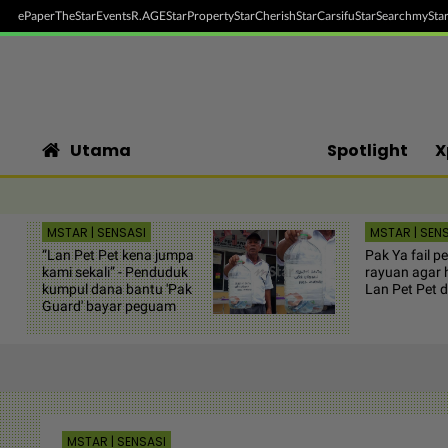
ePaper
TheStar
Events
R.AGE
StarProperty
StarCherish
StarCarsifu
StarSearch
myStar
Utama
Spotlight
X
MSTAR | SENSASI
MSTAR | SEN
“Lan Pet Pet kena jumpa
Pak Ya fail 
kami sekali” - Penduduk
rayuan agar
kumpul dana bantu 'Pak
Lan Pet Pet d
Guard' bayar peguam
MSTAR | SENSASI