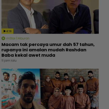
4:18
mStar | Hiburan
Macam tak percaya umur dah 57 tahun,
rupanya ini amalan mudah Rashdan
Baba kekal awet muda
11 jam lalu