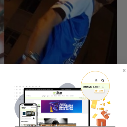
×
ar hukuman Lan Pet Pet ditingkatkan.
ar tertutup (CCTV), pelawak Mazlan Ahmad atau lebih
pengawal keselamatan berusia 70 tahun di sebuah