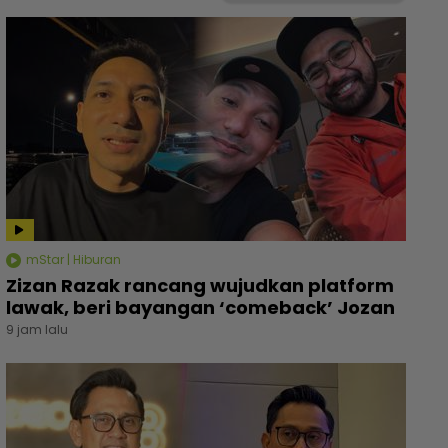
mStar | Hiburan
Zizan Razak rancang wujudkan platform
lawak, beri bayangan ‘comeback’ Jozan
9 jam lalu