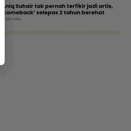
Aniq Suhair tak pernah terfikir jadi artis,
‘comeback’ selepas 2 tahun berehat
16 jam lalu