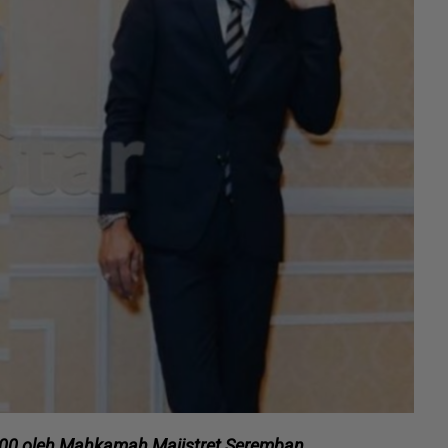
000 oleh Mahkamah Majistret Seremban.