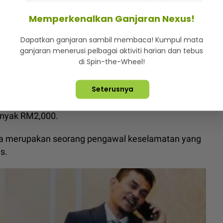
Memperkenalkan Ganjaran Nexus!
ebanyak tiga kali sebelum menendang mangsa
Dapatkan ganjaran sambil membaca! Kumpul mata
uku pelawat sebelum memasuki kawasan tersebut.
ganjaran menerusi pelbagai aktiviti harian dan tebus
di Spin-the-Wheel!
k berkenaan pada 7 April tetapi dibebaskan dengan
Seterusnya
aku bersalah di Mahkamah Majistret Seremban,
anyak RM2,000.
hya merupakan seorang pengawal keselamatan yang
s.