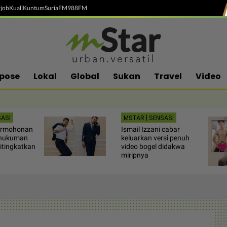
job
Kuali
Kuntum
SuriaFM
988FM
pose
Lokal
Global
Sukan
Travel
Video
SASI
MSTAR | SENSASI
permohonan
Ismail Izzani cabar
 hukuman
keluarkan versi penuh
itingkatkan
video bogel didakwa
miripnya