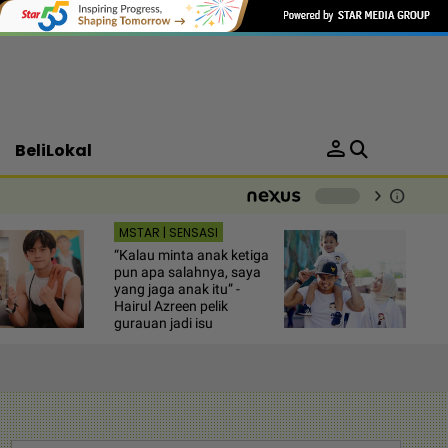
person
BeliLokal
chevron_right
info
-
MSTAR | SENSASI
“Kalau minta anak ketiga
pun apa salahnya, saya
yang jaga anak itu” -
Hairul Azreen pelik
gurauan jadi isu