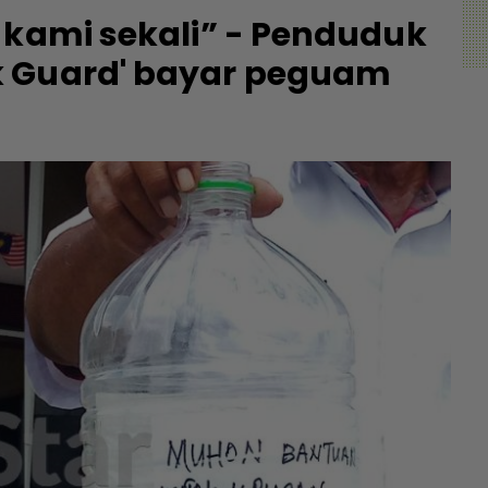
 kami sekali” - Penduduk
k Guard' bayar peguam