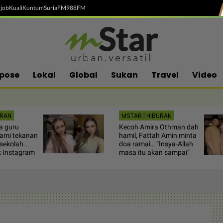
job
Kuali
Kuntum
SuriaFM
988FM
pose
Lokal
Global
Sukan
Travel
Video
URAN
MSTAR | HIBURAN
a guru
Kecoh Amira Othman dah
lami tekanan
hamil, Fattah Amin minta
sekolah...
doa ramai… “Insya-Allah
k Instagram
masa itu akan sampai”