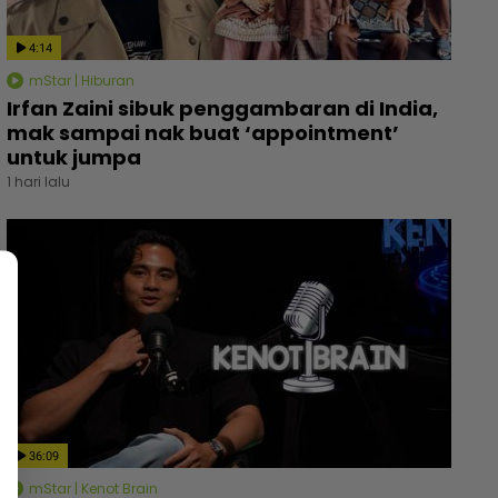
4:14
mStar | Hiburan
Irfan Zaini sibuk penggambaran di India,
mak sampai nak buat ‘appointment’
untuk jumpa
1 hari lalu
36:09
mStar | Kenot Brain