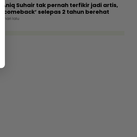
Aniq Suhair tak pernah terfikir jadi artis,
‘comeback’ selepas 2 tahun berehat
1 hari lalu