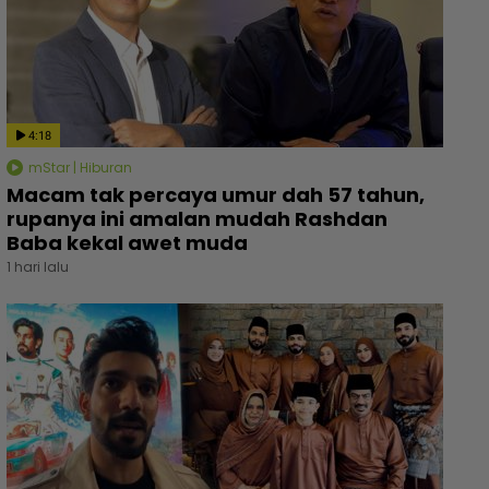
4:18
mStar | Hiburan
Macam tak percaya umur dah 57 tahun,
rupanya ini amalan mudah Rashdan
Baba kekal awet muda
1 hari lalu