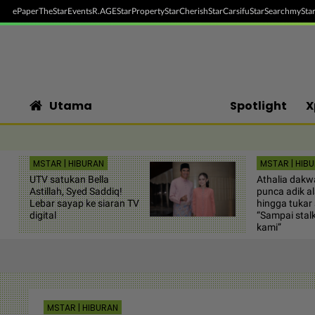
ePaper
TheStar
Events
R.AGE
StarProperty
StarCherish
StarCarsifu
StarSearch
myStar
Utama
Spotlight
X
MSTAR | HIBURAN
MSTAR | HIB
UTV satukan Bella
Athalia dakw
Astillah, Syed Saddiq!
punca adik a
Lebar sayap ke siaran TV
hingga tukar 
digital
“Sampai stal
kami”
MSTAR | HIBURAN