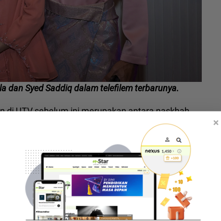
la dan Syed Saddiq dalam telefilem terbarunya.
an di UTV sebelum ini merupakan antara naskhah
×
yang dimiliki kedua-dua figura ini.
angan peminat artis yang terlibat dalam projek
Sherry Alhadad tersenyum, beritahu Presiden UTV dah
ll Ngasri pula tanya ‘best’ ke jagung dia?