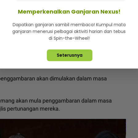
Memperkenalkan Ganjaran Nexus!
i kenapa hanya Hong Kong”… Fattah Amin kongsi
Dapatkan ganjaran sambil membaca! Kumpul mata
ganjaran menerusi pelbagai aktiviti harian dan tebus
Majlis Rumah Terbuka Seri Syawal Usanita pada
di Spin-the-Wheel!
Seterusnya
lla dan Syed Saddiq, Datuk Nana mendedahkan
efilem bergenre komedi.
si penggambaran akan dimulakan dalam masa
a memang akan mula penggambaran dalam masa
ajlis pertunangan mereka.