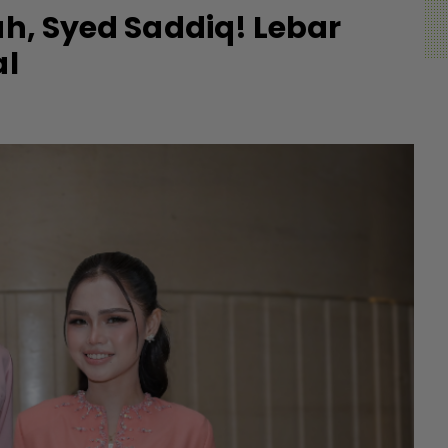
ah, Syed Saddiq! Lebar
al