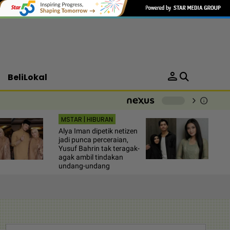
person
BeliLokal
chevron_right
info
-
MSTAR | HIBURAN
Alya Iman dipetik netizen
jadi punca perceraian,
Yusuf Bahrin tak teragak-
agak ambil tindakan
undang-undang