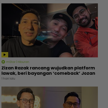
mStar | Hiburan
Zizan Razak rancang wujudkan platform
lawak, beri bayangan ‘comeback’ Jozan
1 hari lalu