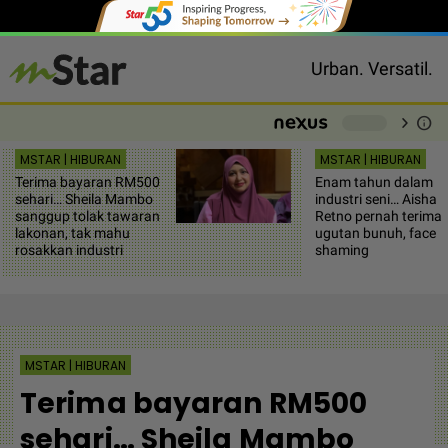
Urban. Versatil.
chevron_right
info
-
MSTAR | HIBURAN
MSTAR | HIBURAN
Terima bayaran RM500
Enam tahun dalam
sehari… Sheila Mambo
industri seni… Aisha
sanggup tolak tawaran
Retno pernah terima
lakonan, tak mahu
ugutan bunuh, face
rosakkan industri
shaming
MSTAR | HIBURAN
Terima bayaran RM500
sehari… Sheila Mambo