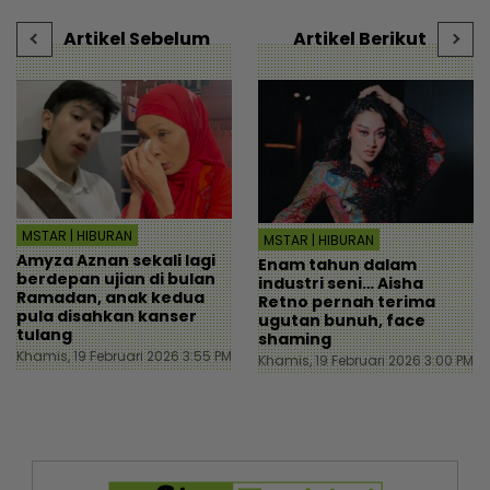
mStar
Artikel Sebelum
Artikel Berikut
MSTAR | HIBURAN
MSTAR | HIBURAN
Amyza Aznan sekali lagi
Enam tahun dalam
berdepan ujian di bulan
industri seni… Aisha
Ramadan, anak kedua
Retno pernah terima
pula disahkan kanser
ugutan bunuh, face
tulang
shaming
Khamis, 19 Februari 2026 3:55 PM
Khamis, 19 Februari 2026 3:00 PM