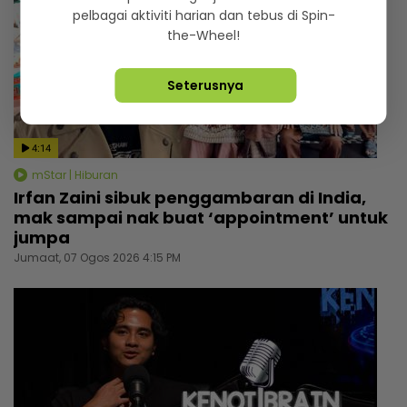
pelbagai aktiviti harian dan tebus di Spin-
the-Wheel!
Seterusnya
4:14
mStar | Hiburan
Irfan Zaini sibuk penggambaran di India,
mak sampai nak buat ‘appointment’ untuk
jumpa
Jumaat, 07 Ogos 2026 4:15 PM