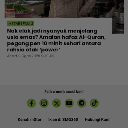
MSTAR | FAMILI
Nak elak jadi nyanyuk menjelang
usia emas? Amalan hafaz Al-Quran,
pegang pen 10 minit sehari antara
rahsia otak ‘power’
Ahad, 9 Ogos 2026 9:30 AM
Follow media sosial kami
Kenali mStar
Iklan di SMG360
Hubungi Kami