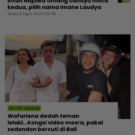
Intan Najuwa timang cahaya mata
kedua, pilih nama Imane Laudya
Ahad, 9 Ogos 2026 3:15 PM
MSTAR | HIBURAN
Wafariena dedah teman
lelaki...Kongsi video mesra, pakai
sedondon bercuti di Bali