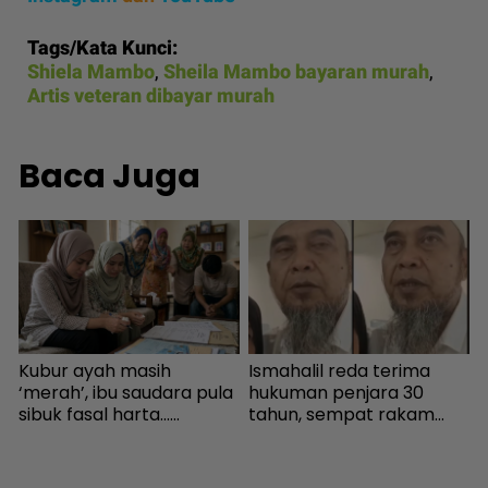
Tags/Kata Kunci:
Shiela Mambo
,
Sheila Mambo bayaran murah
,
Artis veteran dibayar murah
Baca Juga
a
Kubur ayah masih
Ismahalil reda terima
I
‘merah’, ibu saudara pula
hukuman penjara 30
,
sibuk fasal harta...
tahun, sempat rakam
k
Peguam pesan ‘makcik’
video terakhir ucap
b
tiada hak, ada anak lelaki
terima kasih - Sensasi |
sebagai waris - Viral |
mStar