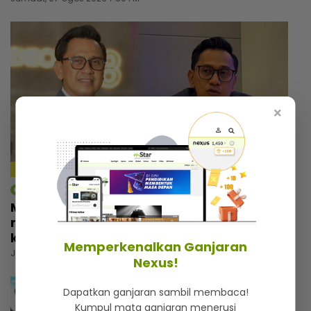
×
4:18
mStar | Hiburan
Macam tak percaya umur dah 57 tahun,
rupanya ini amalan mudah Rashdan Baba
kekal awet muda
Memperkenalkan Ganjaran
Jumaat, 07 Ogos 2026 5:00 PM
Nexus!
Dapatkan ganjaran sambil membaca!
Kumpul mata ganjaran menerusi