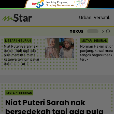
Urban. Versatil.
chevron_right
info
-
MSTAR | HIBURAN
MSTAR | HIBURAN
Niat Puteri Sarah nak
Norman Hakim istigh
bersedekah tapi ada
panjang, kawal mara
pula meminta-minta,
tengok bagasi rosak
katanya teringin pakai
teruk
baju mahal artis
MSTAR | HIBURAN
Niat Puteri Sarah nak
bersedekah tapi ada pula