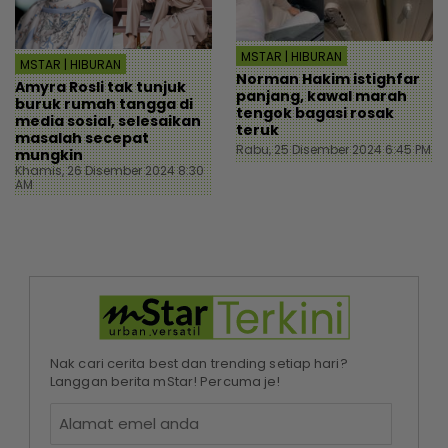
MSTAR | HIBURAN
MSTAR | HIBURAN
Norman Hakim istighfar
Amyra Rosli tak tunjuk
panjang, kawal marah
buruk rumah tangga di
tengok bagasi rosak
media sosial, selesaikan
teruk
masalah secepat
Rabu, 25 Disember 2024 6:45 PM
mungkin
Khamis, 26 Disember 2024 8:30
AM
Nak cari cerita best dan trending setiap hari?
Langgan berita mStar! Percuma je!