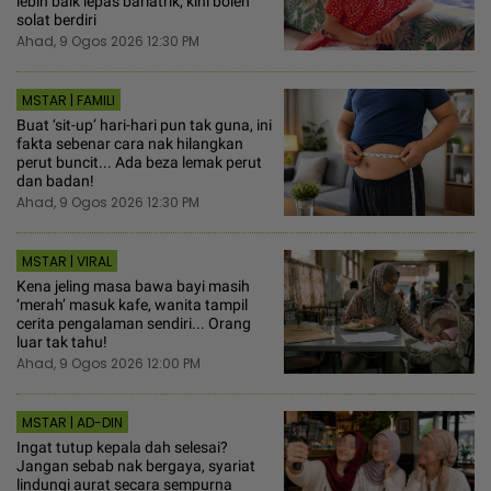
lebih baik lepas bariatrik, kini boleh
solat berdiri
Ahad, 9 Ogos 2026 12:30 PM
MSTAR | FAMILI
Buat ‘sit-up’ hari-hari pun tak guna, ini
fakta sebenar cara nak hilangkan
perut buncit... Ada beza lemak perut
dan badan!
Ahad, 9 Ogos 2026 12:30 PM
MSTAR | VIRAL
Kena jeling masa bawa bayi masih
‘merah’ masuk kafe, wanita tampil
cerita pengalaman sendiri... Orang
luar tak tahu!
Ahad, 9 Ogos 2026 12:00 PM
MSTAR | AD-DIN
Ingat tutup kepala dah selesai?
Jangan sebab nak bergaya, syariat
lindungi aurat secara sempurna