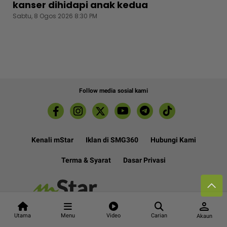
kanser dihidapi anak kedua
Sabtu, 8 Ogos 2026 8:30 PM
Follow media sosial kami
Kenali mStar
Iklan di SMG360
Hubungi Kami
Terma & Syarat
Dasar Privasi
Lebih hot, viral dan sensasi
person
Utama
Menu
Video
Carian
Akaun