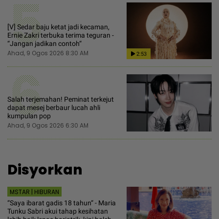
5
[V] Sedar baju ketat jadi kecaman,
Ernie Zakri terbuka terima teguran -
“Jangan jadikan contoh“
Ahad, 9 Ogos 2026 8:30 AM
2:53
6
Salah terjemahan! Peminat terkejut
dapat mesej berbaur lucah ahli
kumpulan pop
Ahad, 9 Ogos 2026 6:30 AM
Disyorkan
MSTAR | HIBURAN
“Saya ibarat gadis 18 tahun“ - Maria
Tunku Sabri akui tahap kesihatan