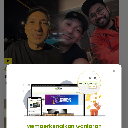
mStar | Hiburan
×
Zizan Razak rancang wujudkan platform
lawak, beri bayangan ‘comeback’ Jozan
1 hari lalu
Memperkenalkan Ganjaran