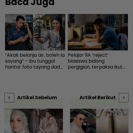
Baca Juga
“Akak belanja air, boleh la
Pelajar 9A ‘reject’
U
,
sayang” - Ibu tunggal
biasiswa bidang
m
hantar foto tayang dada,
pergigian, terpaksa ikut
n
cubaan goda mekanik
selera mak ayah jadi
d
minta diskaun ‘timing
cikgu sekolah - “Usaha
m
belt’ - Viral | mStar
saya hanya sia-sia” - Viral
| mStar
Artikel Sebelum
Artikel Berikut