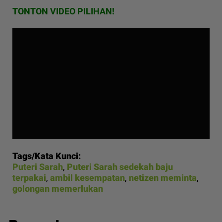
TONTON VIDEO PILIHAN!
Tags/Kata Kunci:
Puteri Sarah
,
Puteri Sarah sedekah baju
terpakai
,
ambil kesempatan
,
netizen meminta
,
golongan memerlukan