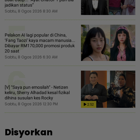
jadikan status”
Sabtu, 8 Ogos 2026 8:30 AM
5
Pelakon AI lagi popular di China,
‘Fang Taozi’ kaya macam manusia...
Dibayar RM170,000 promosi produk
20 saat
Sabtu, 8 Ogos 2026 6:30 AM
6
[V] “Saya pun emosilah“ - Netizen
keliru, Sherry Alhadad kesal fizikal
dihina susulan kes Rocky
Sabtu, 8 Ogos 2026 12:30 PM
2:52
Disyorkan