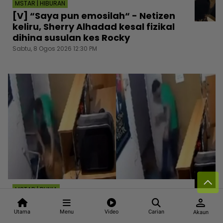
MSTAR | HIBURAN
[V] “Saya pun emosilah“ - Netizen
keliru, Sherry Alhadad kesal fizikal
dihina susulan kes Rocky
Sabtu, 8 Ogos 2026 12:30 PM
MSTAR | DUNIA
person
Tak cukup tarik rambut, seret pula
atas jalan! Padah bersekedudukan,
Utama
Menu
Video
Carian
Akaun