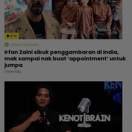
4:14
mStar | Hiburan
Irfan Zaini sibuk penggambaran di India,
mak sampai nak buat ‘appointment’ untuk
jumpa
1 hari lalu