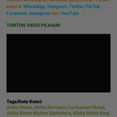
kami di
WhatsApp
,
Telegram,
Twitter,
TikTok,
Facebook,
Instagram
dan
YouTube
TONTON VIDEO PILIHAN!
Tags/Kata Kunci:
Aisha Retno
,
Aisha Bersuara Isu Konsert Batal
,
Aisha Retno Malam Samudera
,
Aisha Retno Rugi
,