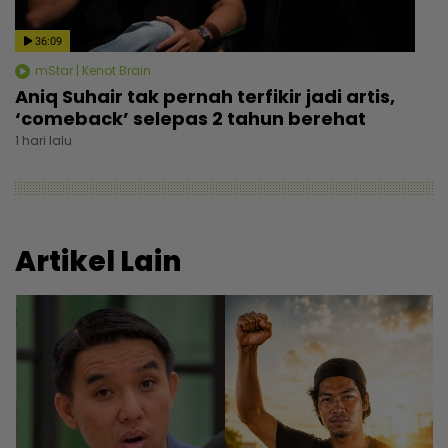
36:09
mStar | Kenot Brain
Aniq Suhair tak pernah terfikir jadi artis,
‘comeback’ selepas 2 tahun berehat
1 hari lalu
Artikel Lain