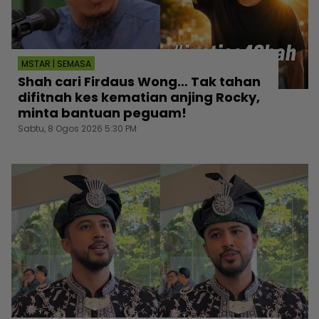
MSTAR | SEMASA
Shah cari Firdaus Wong… Tak tahan
difitnah kes kematian anjing Rocky,
minta bantuan peguam!
Sabtu, 8 Ogos 2026 5:30 PM