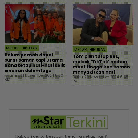
MSTAR | HIBURAN
MSTAR | HIBURAN
Belum pernah dapat
Tom pilih tutup kes,
surat saman tapi Drama
makcik ‘TikTok’ mohon
Band tetap hati-hati selit
maaf tinggalkan komen
sindiran dalam lagu
menyakitkan hati
Khamis, 21 November 2024 8:30
Rabu, 20 November 2024 6:45
AM
PM
Nak cari cerita best dan trending setiap hari?