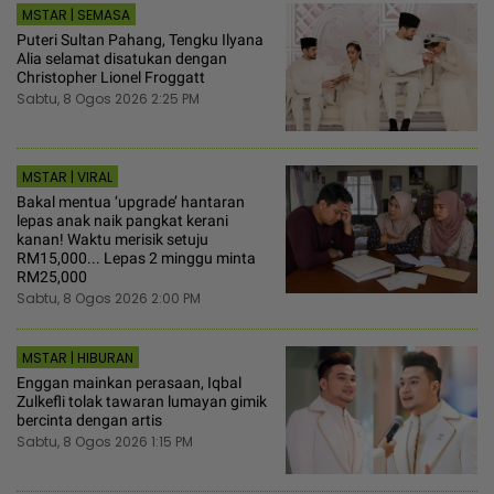
MSTAR | SEMASA
Puteri Sultan Pahang, Tengku Ilyana
Alia selamat disatukan dengan
Christopher Lionel Froggatt
Sabtu, 8 Ogos 2026 2:25 PM
MSTAR | VIRAL
Bakal mentua ‘upgrade’ hantaran
lepas anak naik pangkat kerani
kanan! Waktu merisik setuju
RM15,000... Lepas 2 minggu minta
RM25,000
Sabtu, 8 Ogos 2026 2:00 PM
MSTAR | HIBURAN
Enggan mainkan perasaan, Iqbal
Zulkefli tolak tawaran lumayan gimik
bercinta dengan artis
Sabtu, 8 Ogos 2026 1:15 PM