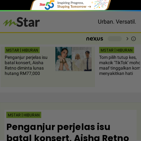
Urban. Versatil.
chevron_right
info
-
MSTAR | HIBURAN
MSTAR | HIBURAN
Penganjur perjelas isu
Tom pilih tutup kes,
batal konsert, Aisha
makcik ‘TikTok’ moh
Retno diminta lunas
maaf tinggalkan kom
hutang RM77,000
menyakitkan hati
MSTAR | HIBURAN
Penganjur perjelas isu
batal konsert, Aisha Retno