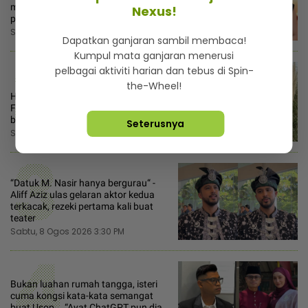
makanan salah guna nama untuk
Nexus!
pemasaran
Sabtu, 8 Ogos 2026 2:30 PM
3:34
Dapatkan ganjaran sambil membaca!
2
Kumpul mata ganjaran menerusi
pelbagai aktiviti harian dan tebus di Spin-
the-Wheel!
Hidup Ji Soo berubah sejak pindah
Filipina, mula berjimat mekap pun
buat sendiri
Seterusnya
Sabtu, 8 Ogos 2026 6:00 AM
3
“Datuk M. Nasir hanya bergurau“ -
Aliff Aziz ulas gelaran aktor kedua
terkacak, rezeki pertama kali buat
teater
Sabtu, 8 Ogos 2026 3:30 PM
4
Bukan luahan rumah tangga, isteri
cuma kongsi kata-kata semangat
buat Usop... “Ayat ChatGPT pun dia