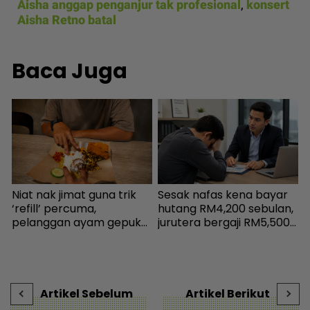
Aisha anggap penganjur tak profesional
,
konsert
Aisha Retno batal
Baca Juga
Niat nak jimat guna trik
Sesak nafas kena bayar
U
‘refill’ percuma,
hutang RM4,200 sebulan,
m
pelanggan ayam gepuk
jurutera bergaji RM5,500
n
insaf lepas tahu polisi
kini mampu tersenyum...
d
kedai - “Saya kongsikan
Jumpa cara baiki aliran
m
benda haram” - I-suke |
tunai - MYR | mStar
mStar
Artikel Sebelum
Artikel Berikut