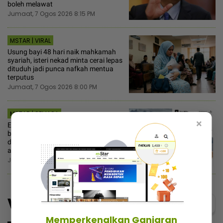
boleh melawat
Jumaat, 7 Ogos 2026 8:15 PM
MSTAR | VIRAL
Usung bayi 48 hari naik mahkamah
syariah, isteri nekad minta cerai lepas
dituduh jadi punca nafkah mentua
terputus
Jumaat, 7 Ogos 2026 8:00 PM
MSTAR | SEMASA
×
Elak ditipu tabung palsu! Pemuda ini
bina platform khas himpun masjid
dan surau perlu dana, salur terus ke
akaun rasmi
Jumaat, 7 Ogos 2026 7:15 PM
Video
Menarik@video
Memperkenalkan Ganjaran