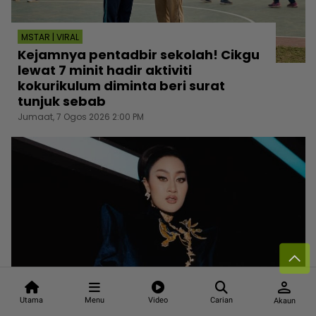
MSTAR | VIRAL
Kejamnya pentadbir sekolah! Cikgu
lewat 7 minit hadir aktiviti
kokurikulum diminta beri surat
tunjuk sebab
Jumaat, 7 Ogos 2026 2:00 PM
person
Utama
Menu
Video
Carian
Akaun
MSTAR | HIBURAN