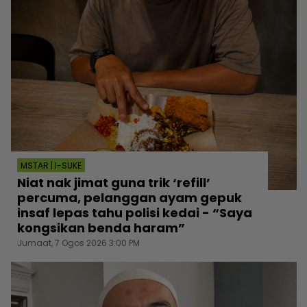
MSTAR | I-SUKE
Niat nak jimat guna trik ‘refill’
percuma, pelanggan ayam gepuk
insaf lepas tahu polisi kedai - “Saya
kongsikan benda haram”
Jumaat, 7 Ogos 2026 3:00 PM