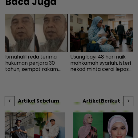
Baca Juga
Ismahalil reda terima
Usung bayi 48 hari naik
I
hukuman penjara 30
mahkamah syariah, isteri
k
tahun, sempat rakam
nekad minta cerai lepas
m
video terakhir ucap
dituduh jadi punca nafkah
terima kasih - Sensasi |
mentua terputus - Viral |
s
mStar
mStar
k
V
Artikel Sebelum
Artikel Berikut