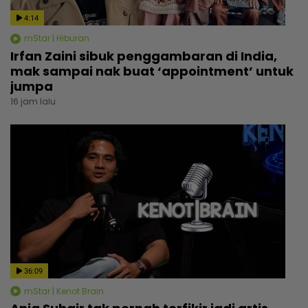
4:14
mStar | Hiburan
Irfan Zaini sibuk penggambaran di India,
mak sampai nak buat ‘appointment’ untuk
jumpa
16 jam lalu
36:09
mStar | Kenot Brain