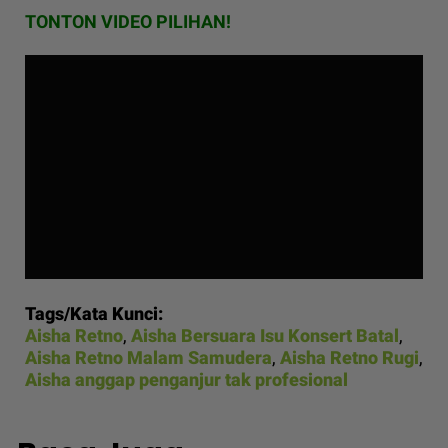
TONTON VIDEO PILIHAN!
Tags/Kata Kunci:
Aisha Retno
,
Aisha Bersuara Isu Konsert Batal
,
Aisha Retno Malam Samudera
,
Aisha Retno Rugi
,
Aisha anggap penganjur tak profesional