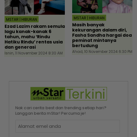
MSTAR | HIBURAN
MSTAR | HIBURAN
Masih banyak
Ezad Lazim rakam semula
kekurangan dalam diri,
lagu kanak-kanak 6
Fasha Sandha hargai doa
tahun, mahu ‘Rindu
peminat mintanya
Hatiku Rindu’ rentas usia
bertudung
dan generasi
Ahad, 10 November 2024 6:30 PM
Isnin, 11 November 2024 8:30 AM
Nak cari cerita best dan trending setiap hari?
Langgan berita mStar! Percuma je!