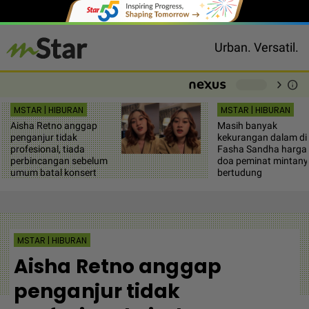
Urban. Versatil.
chevron_right
info
-
MSTAR | HIBURAN
MSTAR | HIBURAN
Aisha Retno anggap
Masih banyak
penganjur tidak
kekurangan dalam dir
profesional, tiada
Fasha Sandha hargai
perbincangan sebelum
doa peminat mintany
umum batal konsert
bertudung
MSTAR | HIBURAN
Aisha Retno anggap
penganjur tidak