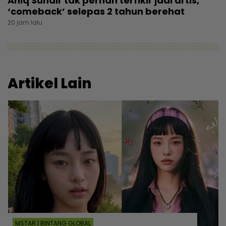
Aniq Suhair tak pernah terfikir jadi artis,
‘comeback’ selepas 2 tahun berehat
20 jam lalu
Artikel Lain
MSTAR | BINTANG GLOBAL