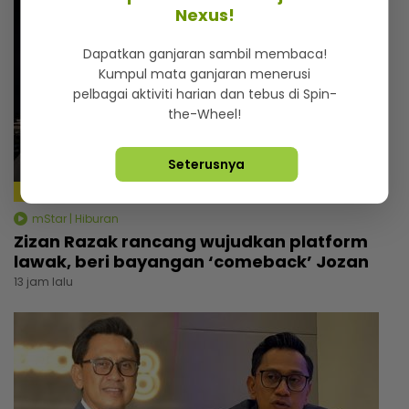
Nexus!
Dapatkan ganjaran sambil membaca!
Kumpul mata ganjaran menerusi
pelbagai aktiviti harian dan tebus di Spin-
the-Wheel!
Seterusnya
mStar | Hiburan
Zizan Razak rancang wujudkan platform
lawak, beri bayangan ‘comeback’ Jozan
13 jam lalu