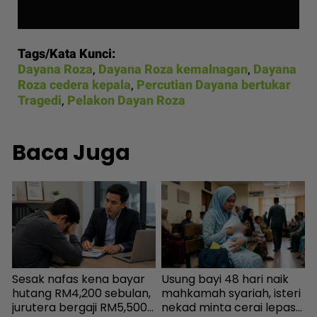
Tags/Kata Kunci:
Dayana Roza
,
Dayana Roza kemalnagan
,
Dayana
Roza cedera kepala
,
Percutian Dayana bertukar
Tragedi
,
Pelakon Dayan Roza
Baca Juga
Sesak nafas kena bayar
Usung bayi 48 hari naik
K
hutang RM4,200 sebulan,
mahkamah syariah, isteri
‘
jurutera bergaji RM5,500
nekad minta cerai lepas
s