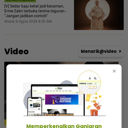
[V] Sedar baju ketat jadi kecaman,
Ernie Zakri terbuka terima teguran -
“Jangan jadikan contoh“
Ahad, 9 Ogos 2026 8:30 AM
Video
Menarik@video
×
Memperkenalkan Ganjaran