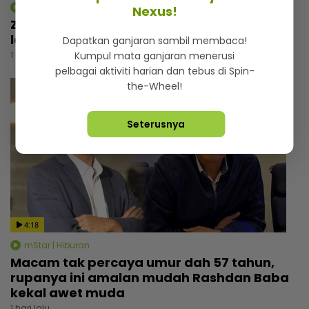
mStar | Hiburan
Nexus!
Zizan Razak rancang wujudkan platform
lawak, beri bayangan ‘comeback’ Jozan
Dapatkan ganjaran sambil membaca!
1 hari lalu
Kumpul mata ganjaran menerusi
pelbagai aktiviti harian dan tebus di Spin-
the-Wheel!
Seterusnya
4:18
mStar | Hiburan
Macam tak percaya umur dah 57 tahun,
rupanya ini amalan mudah Rashdan Baba
kekal awet muda
1 hari lalu