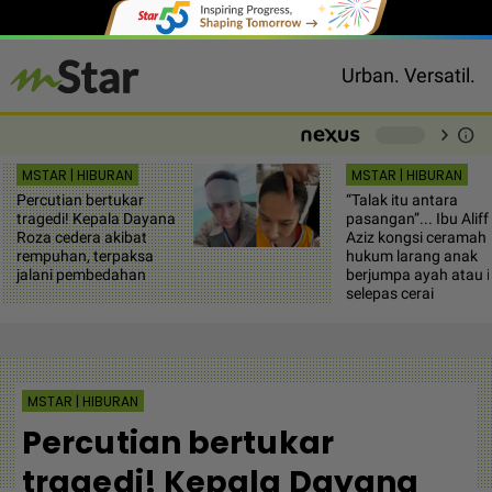
Urban. Versatil.
chevron_right
info
-
MSTAR | HIBURAN
MSTAR | HIBURAN
Percutian bertukar
“Talak itu antara
tragedi! Kepala Dayana
pasangan”... Ibu Aliff
Roza cedera akibat
Aziz kongsi ceramah
rempuhan, terpaksa
hukum larang anak
jalani pembedahan
berjumpa ayah atau 
selepas cerai
MSTAR | HIBURAN
Percutian bertukar
tragedi! Kepala Dayana