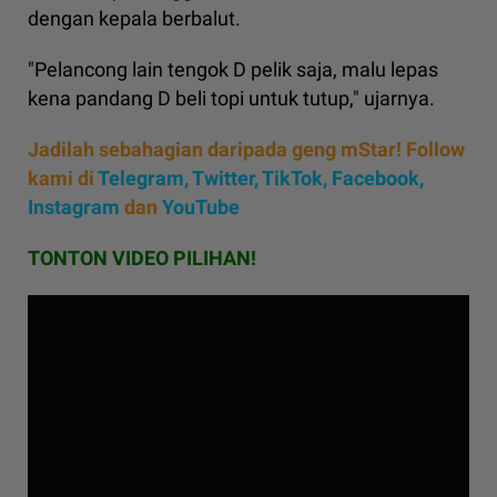
dengan kepala berbalut.
"Pelancong lain tengok D pelik saja, malu lepas
kena pandang D beli topi untuk tutup," ujarnya.
Jadilah sebahagian daripada geng mStar! Follow
kami di
Telegram,
Twitter,
TikTok,
Facebook,
Instagram
dan
YouTube
TONTON VIDEO PILIHAN!