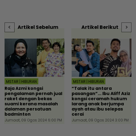
kini mampu tersenyum...
dituduh jadi punca nafkah
P
Jumpa cara baiki aliran
mentua terputus - Viral |
t
tunai - MYR | mStar
mStar
s
Artikel Sebelum
Artikel Berikut
MSTAR | HIBURAN
MSTAR | HIBURAN
Raja Azmi kongsi
“Talak itu antara
pengalaman pernah jual
pasangan”... Ibu Aliff Aziz
raket dengan bekas
kongsi ceramah hukum
suami kerana masalah
larang anak berjumpa
dalaman persatuan
ayah atau ibu selepas
badminton
cerai
Jumaat, 09 Ogos 2024 6:00 PM
Jumaat, 09 Ogos 2024 3:00 PM