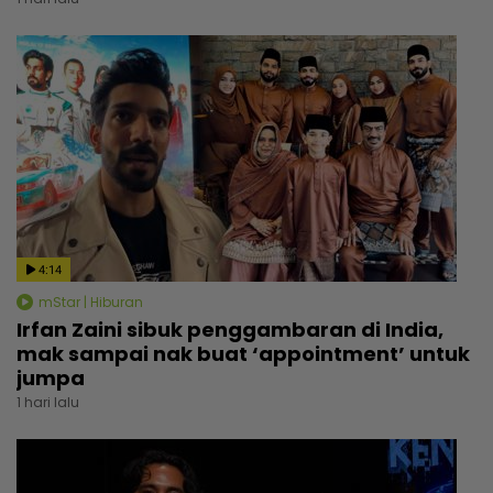
4:14
mStar | Hiburan
Irfan Zaini sibuk penggambaran di India,
mak sampai nak buat ‘appointment’ untuk
jumpa
1 hari lalu