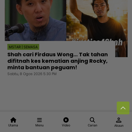
MSTAR | SEMASA
Shah cari Firdaus Wong… Tak tahan
difitnah kes kematian anjing Rocky,
minta bantuan peguam!
Sabtu, 8 Ogos 2026 5:30 PM
person
Follow media sosial kami
Utama
Menu
Video
Carian
Akaun