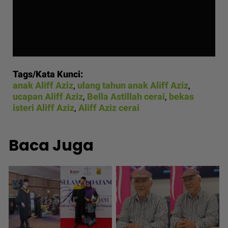
Tags/Kata Kunci:
anak Aliff Aziz
,
ulang tahun anak Aliff Aziz
,
ucapan Aliff Aziz
,
Bella Astillah cerai
,
bekas
isteri Aliff Aziz
,
Aliff Aziz cerai
Baca Juga