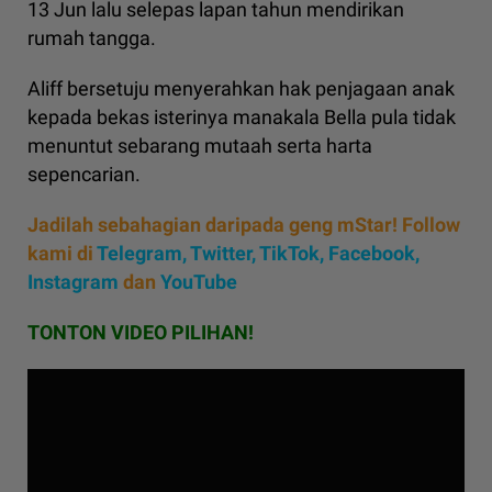
13 Jun lalu selepas lapan tahun mendirikan
rumah tangga.
Aliff bersetuju menyerahkan hak penjagaan anak
kepada bekas isterinya manakala Bella pula tidak
menuntut sebarang mutaah serta harta
sepencarian.
Jadilah sebahagian daripada geng mStar! Follow
kami di
Telegram,
Twitter,
TikTok,
Facebook,
Instagram
dan
YouTube
TONTON VIDEO PILIHAN!