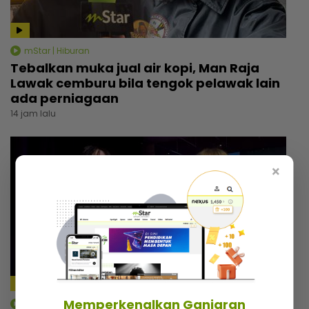
mStar | Hiburan
Tebalkan muka jual air kopi, Man Raja
Lawak cemburu bila tengok pelawak lain
ada perniagaan
14 jam lalu
×
Memperkenalkan Ganjaran
mStar | Hiburan