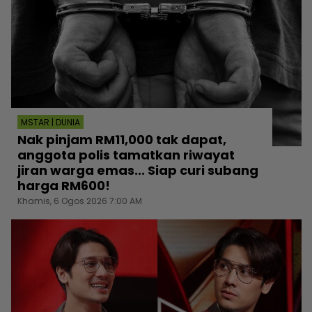
MSTAR | DUNIA
Nak pinjam RM11,000 tak dapat,
anggota polis tamatkan riwayat
jiran warga emas... Siap curi subang
harga RM600!
Khamis, 6 Ogos 2026 7:00 AM