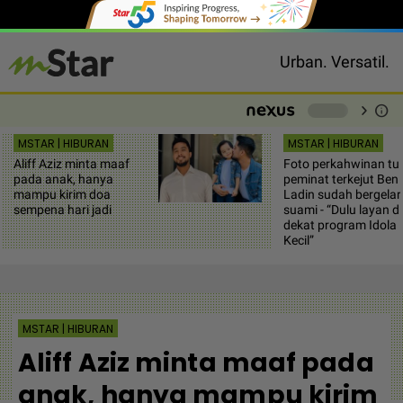
Urban. Versatil.
chevron_right
info
-
MSTAR | HIBURAN
MSTAR | HIBURAN
Aliff Aziz minta maaf
Foto perkahwinan tul
pada anak, hanya
peminat terkejut Ben
mampu kirim doa
Ladin sudah bergelar
sempena hari jadi
suami - “Dulu layan d
dekat program Idola
Kecil”
MSTAR | HIBURAN
Aliff Aziz minta maaf pada
anak, hanya mampu kirim