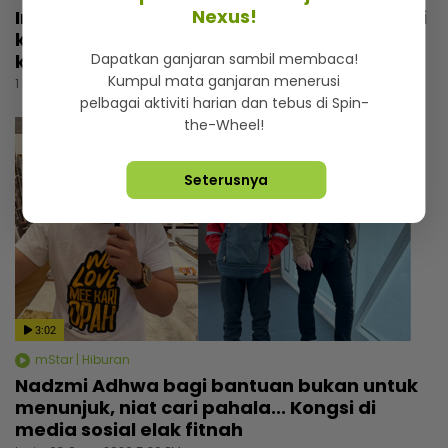
Nexus!
Intan Serah memilih calon suami, cari lelaki
kaya dan kacak... Trauma pengalaman
Dapatkan ganjaran sambil membaca!
kahwin rakan
Kumpul mata ganjaran menerusi
1 hari lalu
pelbagai aktiviti harian dan tebus di Spin-
the-Wheel!
Seterusnya
3:02
mStar | Hiburan
Nadzmi Adhwa bagi bantuan bukan untuk
menunjuk, niat cari pahala... Kongsi di
media sosial elak fitnah