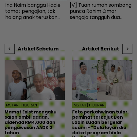
Ina Naim bangga Hadie
[V] Tuan rumah sombong
L
tamat pengajian, tak
punca Rahim Omar
‘
halang anak teruskan
sengaja tangguh dua
h
bidang seni - Hiburan |
tahun tak bayar sewa -
b
mStar
Hiburan | mStar
g
“
V
Artikel Sebelum
Artikel Berikut
MSTAR | HIBURAN
MSTAR | HIBURAN
Mamat Exist mengaku
Foto perkahwinan tular,
salah ambil dadah,
peminat terkejut Ben
didenda RM4,000 dan
Ladin sudah bergelar
pengawasan AADK 2
suami - “Dulu layan dia
tahun
dekat program Idola