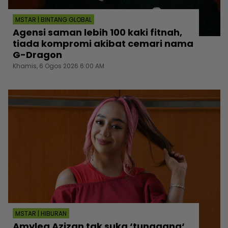
MSTAR | BINTANG GLOBAL
Agensi saman lebih 100 kaki fitnah,
tiada kompromi akibat cemari nama
G-Dragon
Khamis, 6 Ogos 2026 6:00 AM
MSTAR | HIBURAN
Amylea Azizan tak suka ‘tunggang‘