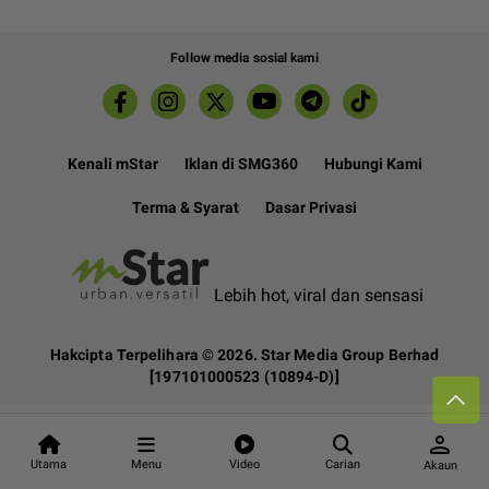
Follow media sosial kami
Kenali mStar
Iklan di SMG360
Hubungi Kami
Terma & Syarat
Dasar Privasi
Lebih hot, viral dan sensasi
Hakcipta Terpelihara ©
2026. Star Media Group Berhad
[197101000523 (10894-D)]
person
Utama
Menu
Video
Carian
Akaun