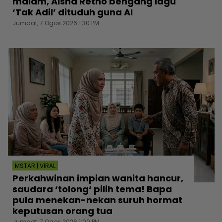
malam, Aisha Retno bengang lagu
‘Tak Adil’ dituduh guna AI
Jumaat, 7 Ogos 2026 1:30 PM
MSTAR | VIRAL
Perkahwinan impian wanita hancur,
saudara ‘tolong‘ pilih tema! Bapa
pula menekan-nekan suruh hormat
keputusan orang tua
Jumaat, 7 Ogos 2026 1:00 PM