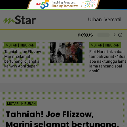
Urban. Versatil.
chevron_right
info
-
MSTAR | HIBURAN
MSTAR | HIBURAN
Tahniah! Joe Flizzow,
Fitri Haris tak sabar
Marini selamat
tambah zuriat - “Buat
bertunang, dijangka
apa nak tunggu lama
kahwin April depan
lama rancang soal
anak”
MSTAR | HIBURAN
Tahniah! Joe Flizzow,
Marini selamat bertunang,