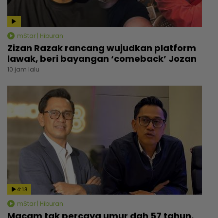
mStar | Hiburan
Zizan Razak rancang wujudkan platform
lawak, beri bayangan ‘comeback’ Jozan
10 jam lalu
4:18
mStar | Hiburan
Macam tak percaya umur dah 57 tahun,