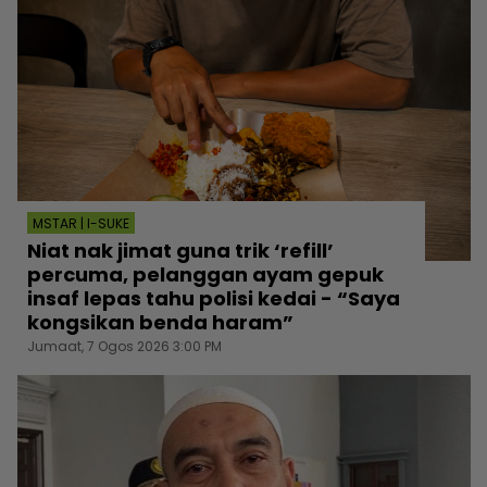
MSTAR | I-SUKE
Niat nak jimat guna trik ‘refill’
percuma, pelanggan ayam gepuk
insaf lepas tahu polisi kedai - “Saya
kongsikan benda haram”
Jumaat, 7 Ogos 2026 3:00 PM