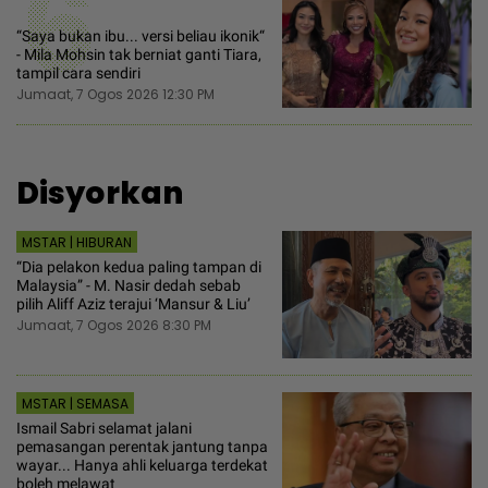
6
“Saya bukan ibu... versi beliau ikonik“
- Mila Mohsin tak berniat ganti Tiara,
tampil cara sendiri
Jumaat, 7 Ogos 2026 12:30 PM
Disyorkan
MSTAR | HIBURAN
“Dia pelakon kedua paling tampan di
Malaysia” - M. Nasir dedah sebab
pilih Aliff Aziz terajui ‘Mansur & Liu’
Jumaat, 7 Ogos 2026 8:30 PM
MSTAR | SEMASA
Ismail Sabri selamat jalani
pemasangan perentak jantung tanpa
wayar... Hanya ahli keluarga terdekat
boleh melawat