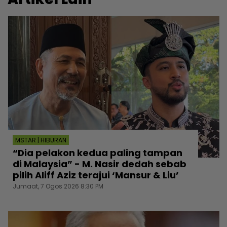
MSTAR | HIBURAN
“Dia pelakon kedua paling tampan
di Malaysia” - M. Nasir dedah sebab
pilih Aliff Aziz terajui ‘Mansur & Liu’
Jumaat, 7 Ogos 2026 8:30 PM