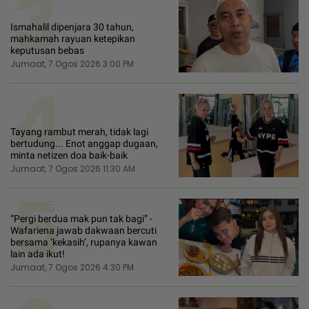
3
Ismahalil dipenjara 30 tahun,
mahkamah rayuan ketepikan
keputusan bebas
Jumaat, 7 Ogos 2026 3:00 PM
4
Tayang rambut merah, tidak lagi
bertudung... Enot anggap dugaan,
minta netizen doa baik-baik
Jumaat, 7 Ogos 2026 11:30 AM
5
“Pergi berdua mak pun tak bagi” -
Wafariena jawab dakwaan bercuti
bersama ‘kekasih’, rupanya kawan
lain ada ikut!
Jumaat, 7 Ogos 2026 4:30 PM