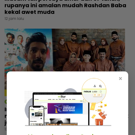
rupanya ini amalan mudah Rashdan Baba
kekal awet muda
12 jam lalu
×
4:14
mStar | Hiburan
Irfan Zaini sibuk penggambaran di India,
mak sampai nak buat ‘appointment’ untuk
jumpa
13 jam lalu