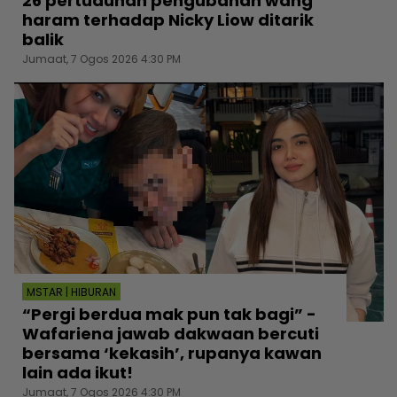
26 pertuduhan pengubahan wang
haram terhadap Nicky Liow ditarik
balik
Jumaat, 7 Ogos 2026 4:30 PM
MSTAR | HIBURAN
“Pergi berdua mak pun tak bagi” -
Wafariena jawab dakwaan bercuti
bersama ‘kekasih’, rupanya kawan
lain ada ikut!
Jumaat, 7 Ogos 2026 4:30 PM