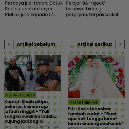
Perdaya jual tanah, Datuk
Pelajar 9A ‘reject’
n
Red diperintah bayar
biasiswa bidang
t
RM1.57 juta kepada 17
pergigian, terpaksa ikut
E
pembeli - Hiburan |
selera mak ayah jadi
m
mStar
cikgu sekolah - “Usaha
b
saya hanya sia-sia” - Viral
| mStar
Artikel Sebelum
Artikel Berikut
MSTAR | HIBURAN
Kantoi! Shuib ditipu
MSTAR | HIBURAN
pekerja, bisnes rugi
Fitri Haris tak sabar
jutaan ringgit - “Tak
tambah zuriat - “Buat
sangka awalnya indah...
apa nak tunggu lama-
hujung jadi begini”
lama rancang soal anak”
Isnin, 30 Disember 2019 7:00 AM
Ahad, 29 Disember 2019 10:00