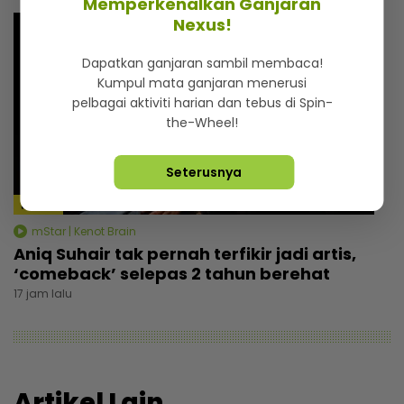
Memperkenalkan Ganjaran
Nexus!
Dapatkan ganjaran sambil membaca!
Kumpul mata ganjaran menerusi
pelbagai aktiviti harian dan tebus di Spin-
the-Wheel!
Seterusnya
36:09
mStar | Kenot Brain
Aniq Suhair tak pernah terfikir jadi artis,
‘comeback’ selepas 2 tahun berehat
17 jam lalu
Artikel Lain