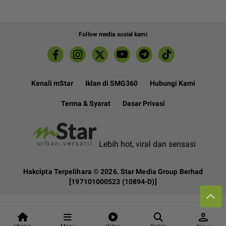
Follow media sosial kami
Kenali mStar
Iklan di SMG360
Hubungi Kami
Terma & Syarat
Dasar Privasi
Lebih hot, viral dan sensasi
Hakcipta Terpelihara ©
2026. Star Media Group Berhad
[197101000523 (10894-D)]
person