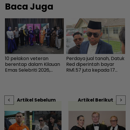
Baca Juga
b
10 pelakon veteran
Perdaya jual tanah, Datuk
I
berentap dalam Kilauan
Red diperintah bayar
k
Emas Selebriti 2026,
RM1.57 juta kepada 17
m
sumbangan mingguan
pembeli - Hiburan |
 |
untuk artis memerlukan -
mStar
s
Hiburan | mStar
k
V
Artikel Sebelum
Artikel Berikut