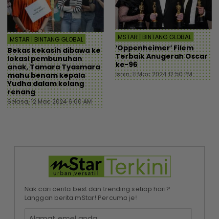
MSTAR | BINTANG GLOBAL
MSTAR | BINTANG GLOBAL
‘Oppenheimer’ Filem
Bekas kekasih dibawa ke
Terbaik Anugerah Oscar
lokasi pembunuhan
ke-96
anak, Tamara Tyasmara
Isnin, 11 Mac 2024 12:50 PM
mahu benam kepala
Yudha dalam kolang
renang
Selasa, 12 Mac 2024 6:00 AM
Nak cari cerita best dan trending setiap hari?
Langgan berita mStar! Percuma je!