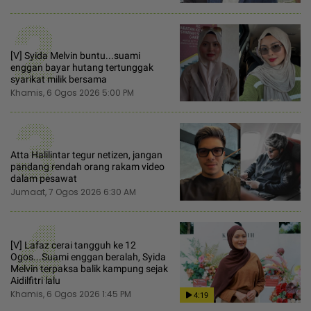
2
[V] Syida Melvin buntu...suami
enggan bayar hutang tertunggak
syarikat milik bersama
Khamis, 6 Ogos 2026 5:00 PM
3
Atta Halilintar tegur netizen, jangan
pandang rendah orang rakam video
dalam pesawat
Jumaat, 7 Ogos 2026 6:30 AM
4
[V] Lafaz cerai tangguh ke 12
Ogos...Suami enggan beralah, Syida
Melvin terpaksa balik kampung sejak
Aidilfitri lalu
Khamis, 6 Ogos 2026 1:45 PM
4:19