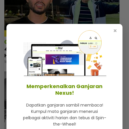
×
mStar | Hiburan
4 tahun pegang status duda, Luqman
Hafidz selesa tidak sunyi tanpa pasangan
18 jam lalu
Memperkenalkan Ganjaran
Nexus!
Dapatkan ganjaran sambil membaca!
Kumpul mata ganjaran menerusi
pelbagai aktiviti harian dan tebus di Spin-
the-Wheel!