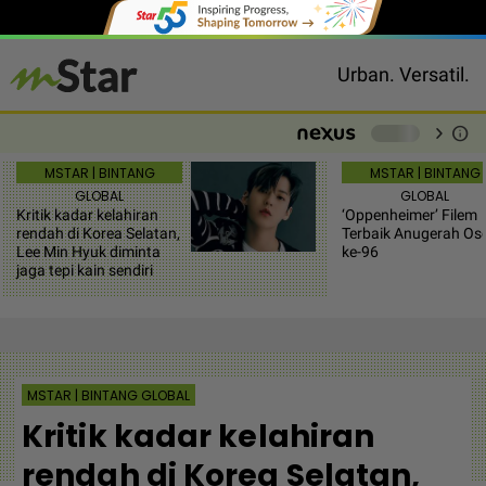
Urban. Versatil.
chevron_right
info
-
MSTAR | BINTANG
MSTAR | BINTANG
GLOBAL
GLOBAL
Kritik kadar kelahiran
‘Oppenheimer’ Filem
rendah di Korea Selatan,
Terbaik Anugerah Os
Lee Min Hyuk diminta
ke-96
jaga tepi kain sendiri
MSTAR | BINTANG GLOBAL
Kritik kadar kelahiran
rendah di Korea Selatan,