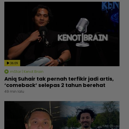
36:09
mStar | Kenot Brain
Aniq Suhair tak pernah terfikir jadi artis,
‘comeback’ selepas 2 tahun berehat
49 min lalu