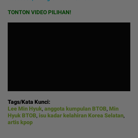
TONTON VIDEO PILIHAN!
Tags/Kata Kunci:
Lee Min Hyuk
,
anggota kumpulan BTOB
,
Min
Hyuk BTOB
,
isu kadar kelahiran Korea Selatan
,
artis kpop