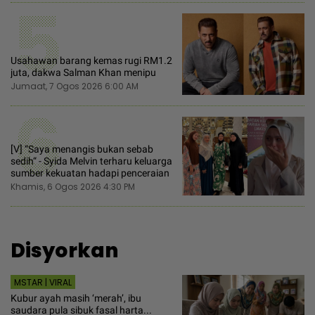
5
Usahawan barang kemas rugi RM1.2
juta, dakwa Salman Khan menipu
Jumaat, 7 Ogos 2026 6:00 AM
6
[V] “Saya menangis bukan sebab
sedih“ - Syida Melvin terharu keluarga
sumber kekuatan hadapi penceraian
Khamis, 6 Ogos 2026 4:30 PM
Disyorkan
MSTAR | VIRAL
Kubur ayah masih ‘merah’, ibu
saudara pula sibuk fasal harta...