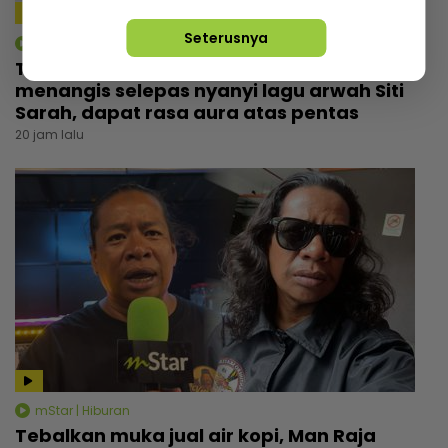
4:09
Seterusnya
mStar | Hiburan
Tiada orang tahu Thalita masuk tandas
menangis selepas nyanyi lagu arwah Siti
Sarah, dapat rasa aura atas pentas
20 jam lalu
mStar | Hiburan
Tebalkan muka jual air kopi, Man Raja