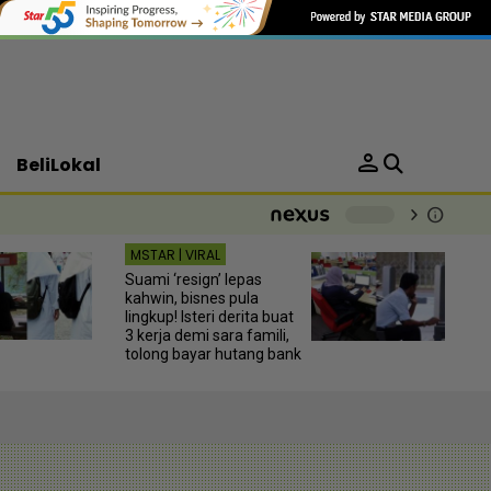
person
BeliLokal
chevron_right
info
-
MSTAR | VIRAL
Suami ‘resign’ lepas
kahwin, bisnes pula
lingkup! Isteri derita buat
3 kerja demi sara famili,
tolong bayar hutang bank