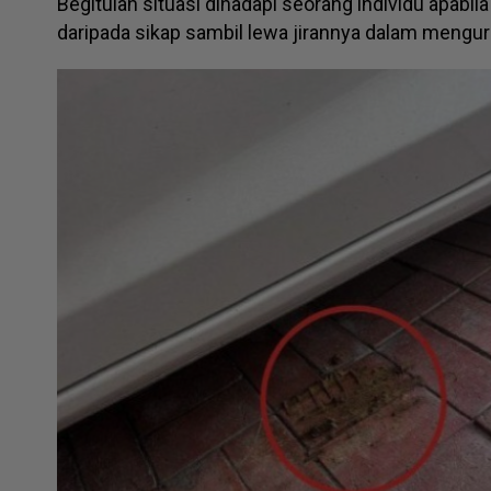
Begitulah situasi dihadapi seorang individu apab
daripada sikap sambil lewa jirannya dalam mengur