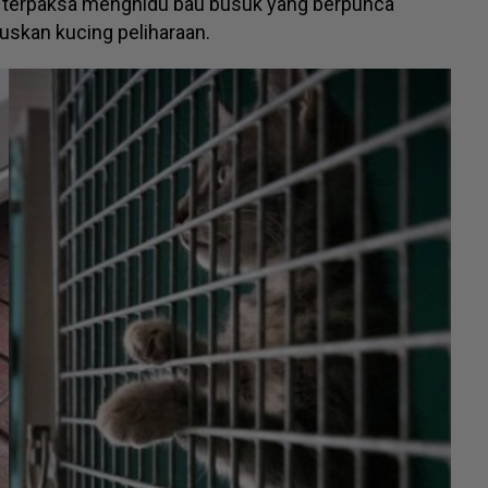
ila terpaksa menghidu bau busuk yang berpunca
uskan kucing peliharaan.