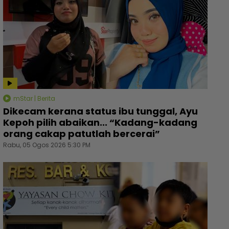
mStar | Berita
Dikecam kerana status ibu tunggal, Ayu
Kepoh pilih abaikan... “Kadang-kadang
orang cakap patutlah bercerai”
Rabu, 05 Ogos 2026 5:30 PM