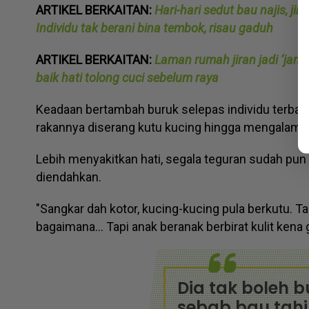
ARTIKEL BERKAITAN:
Hari-hari sedut bau najis, ji
Individu tak berani bina tembok, risau gaduh
ARTIKEL BERKAITAN:
Laman rumah jiran jadi ‘jamb
baik hati tolong cuci sebelum raya
Keadaan bertambah buruk selepas individu terbab
rakannya diserang kutu kucing hingga mengalami gat
Lebih menyakitkan hati, segala teguran sudah pun 
diendahkan.
"Sangkar dah kotor, kucing-kucing pula berkutu. T
bagaimana... Tapi anak beranak berbirat kulit kena g
Dia tak boleh 
sebab bau tahi 