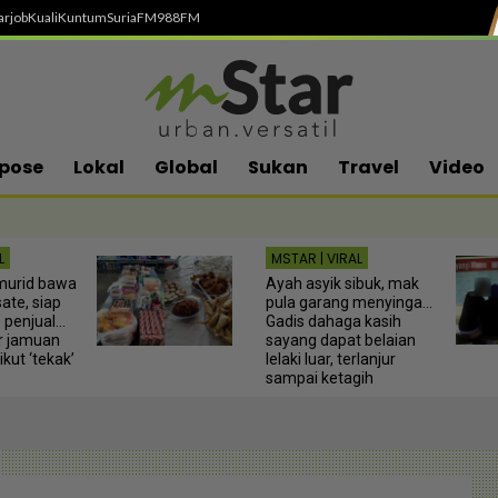
arjob
Kuali
Kuntum
SuriaFM
988FM
pose
Lokal
Global
Sukan
Travel
Video
L
MSTAR | VIRAL
murid bawa
Ayah asyik sibuk, mak
ate, siap
pula garang menyinga...
 penjual...
Gadis dahaga kasih
ur jamuan
sayang dapat belaian
ikut ‘tekak’
lelaki luar, terlanjur
sampai ketagih