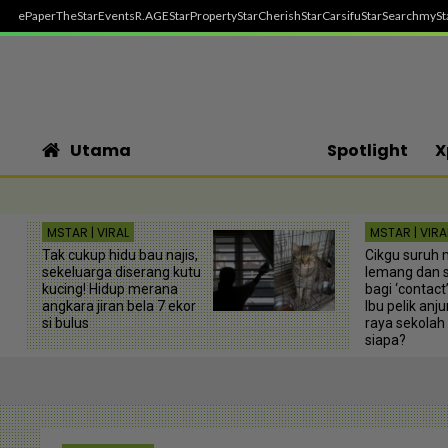
ePaper
TheStar
Events
R.AGE
StarProperty
StarCherish
StarCarsifu
StarSearch
mySt
Utama
Spotlight
X
MSTAR | VIRAL
MSTAR | VIRA
Tak cukup hidu bau najis,
Cikgu suruh 
sekeluarga diserang kutu
lemang dan s
kucing! Hidup merana
bagi ‘contact’
angkara jiran bela 7 ekor
Ibu pelik anj
si bulus
raya sekolah 
siapa?