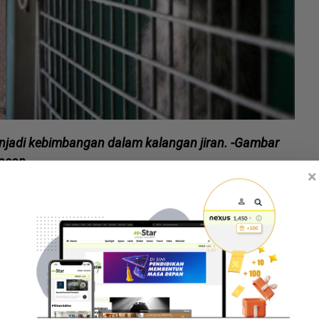
menjadi kebimbangan dalam kalangan jiran. -Gambar
iasan
×
epada mangsa menerusi hantaran di media sosial.
 'penternak' kucing?. Kawan saya duduk rumah
an dalam sangkar kat halaman.
i kucing tak buang jadi bau itu masuk dalam rumah
hi tujuh ekor kucing busuk sangat!" ujarnya.