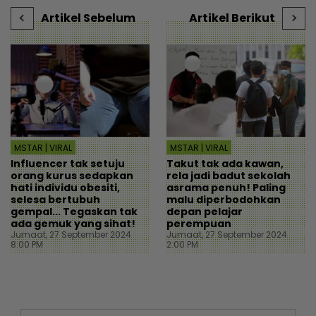
Artikel Sebelum
Artikel Berikut
MSTAR | VIRAL
MSTAR | VIRAL
Influencer tak setuju
Takut tak ada kawan,
orang kurus sedapkan
rela jadi badut sekolah
hati individu obesiti,
asrama penuh! Paling
selesa bertubuh
malu diperbodohkan
gempal... Tegaskan tak
depan pelajar
ada gemuk yang sihat!
perempuan
Jumaat, 27 September 2024
Jumaat, 27 September 2024
8:00 PM
2:00 PM