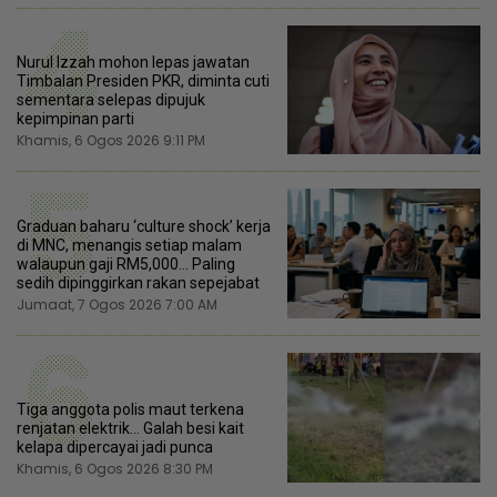
4
Nurul Izzah mohon lepas jawatan
Timbalan Presiden PKR, diminta cuti
sementara selepas dipujuk
kepimpinan parti
Khamis, 6 Ogos 2026 9:11 PM
5
Graduan baharu ‘culture shock’ kerja
di MNC, menangis setiap malam
walaupun gaji RM5,000... Paling
sedih dipinggirkan rakan sepejabat
Jumaat, 7 Ogos 2026 7:00 AM
6
Tiga anggota polis maut terkena
renjatan elektrik… Galah besi kait
kelapa dipercayai jadi punca
Khamis, 6 Ogos 2026 8:30 PM