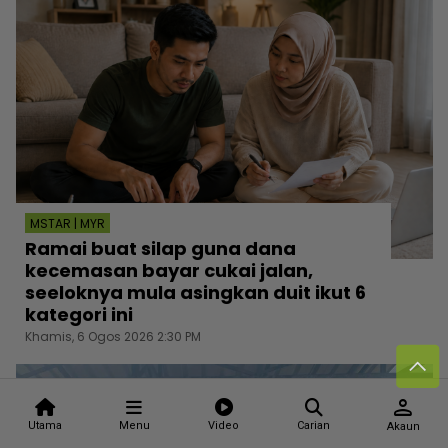
MSTAR | MYR
Ramai buat silap guna dana
kecemasan bayar cukai jalan,
seeloknya mula asingkan duit ikut 6
kategori ini
Khamis, 6 Ogos 2026 2:30 PM
person
Utama
Menu
Video
Carian
Akaun