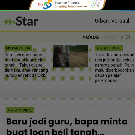
Urban. Versatil.
chevron_right
info
-
MSTAR | VIRAL
MSTAR | VIRAL
Baru jadi guru, bapa
Takut tak ada kawan
minta buat loan beli
rela jadi badut sekol
tanah… Takut dilabel
asrama penuh! Palin
derhaka, anak rancang
malu diperbodohkan
burukkan rekod CCRIS
depan pelajar
perempuan
MSTAR | VIRAL
Baru jadi guru, bapa minta
buat loan beli tanah…