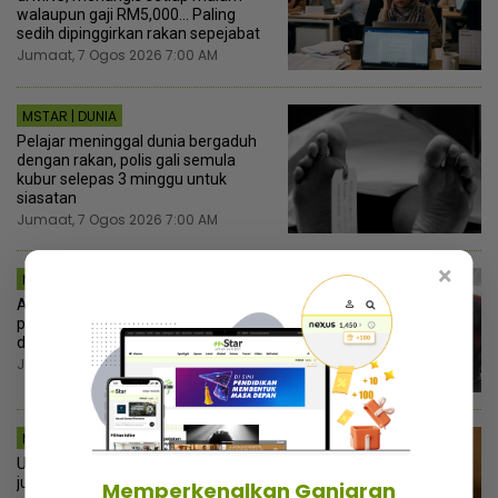
walaupun gaji RM5,000... Paling
sedih dipinggirkan rakan sepejabat
Jumaat, 7 Ogos 2026 7:00 AM
MSTAR | DUNIA
Pelajar meninggal dunia bergaduh
dengan rakan, polis gali semula
kubur selepas 3 minggu untuk
siasatan
Jumaat, 7 Ogos 2026 7:00 AM
×
MSTAR | BINTANG GLOBAL
Atta Halilintar tegur netizen, jangan
pandang rendah orang rakam video
dalam pesawat
Jumaat, 7 Ogos 2026 6:30 AM
MSTAR | BINTANG GLOBAL
Usahawan barang kemas rugi RM1.2
juta, dakwa Salman Khan menipu
Memperkenalkan Ganjaran