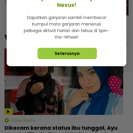
Jumaat, 7 Ogos 2026 6:00 AM
Nexus!
Dapatkan ganjaran sambil membaca!
Kumpul mata ganjaran menerusi
pelbagai aktiviti harian dan tebus di Spin-
Video
the-Wheel!
Menarik@video
Seterusnya
mStar | Berita
Dikecam kerana status ibu tunggal, Ayu