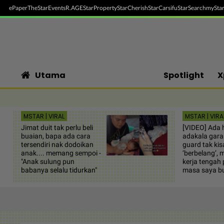
ePaper
TheStar
Events
R.AGE
StarProperty
StarCherish
StarCarsifu
StarSearch
myStar
Utama
Spotlight
X
MSTAR | VIRAL
MSTAR | VIRA
Jimat duit tak perlu beli
[VIDEO] Ada 
buaian, bapa ada cara
adakala gara
tersendiri nak dodoikan
guard tak ki
anak.... memang sempoi -
‘berbelang’, 
"Anak sulung pun
kerja tengah 
babanya selalu tidurkan"
masa saya b