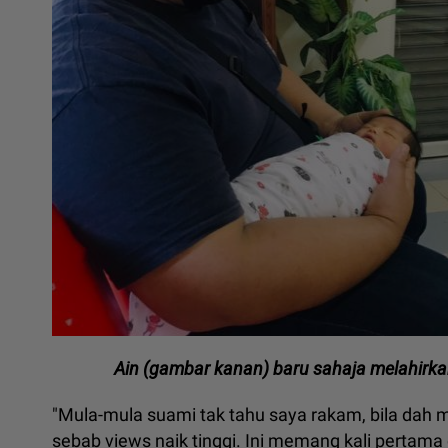
Ain (gambar kanan) baru sahaja melahirk
"Mula-mula suami tak tahu saya rakam, bila dah m
sebab views naik tinggi. Ini memang kali pertama 