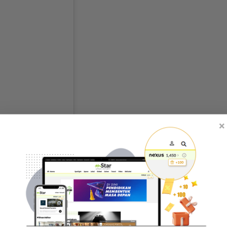
×
ial)