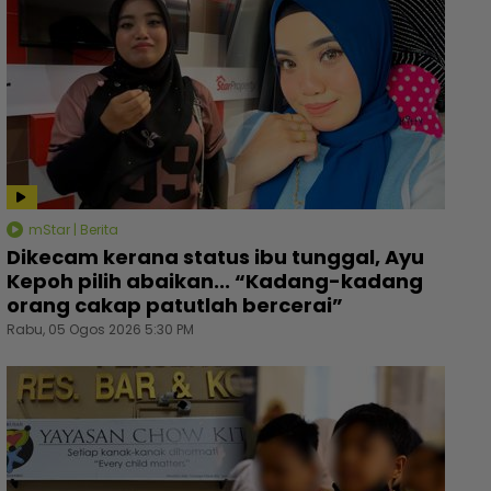
mStar | Berita
Dikecam kerana status ibu tunggal, Ayu
Kepoh pilih abaikan... “Kadang-kadang
orang cakap patutlah bercerai”
Rabu, 05 Ogos 2026 5:30 PM