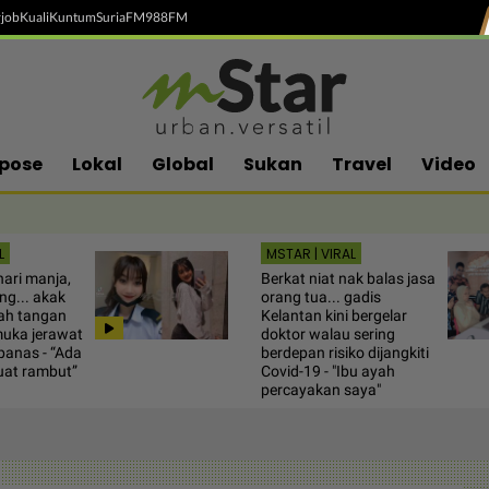
job
Kuali
Kuntum
SuriaFM
988FM
pose
Lokal
Global
Sukan
Travel
Video
L
MSTAR | VIRAL
hari manja,
Berkat niat nak balas jasa
ng... akak
orang tua... gadis
sah tangan
Kelantan kini bergelar
muka jerawat
doktor walau sering
panas - “Ada
berdepan risiko dijangkiti
uat rambut”
Covid-19 - "Ibu ayah
percayakan saya"