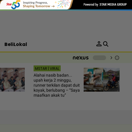
person
BeliLokal
chevron_right
info
-
MSTAR | VIRAL
Alahai nasib badan...
upah kerja 2 minggu,
runner terkilan dapat duit
koyak, berlubang – “Saya
maafkan akak tu”