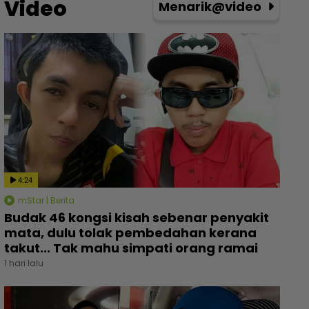
Video
Menarik@video
4:24
mStar | Berita
Budak 46 kongsi kisah sebenar penyakit
mata, dulu tolak pembedahan kerana
takut... Tak mahu simpati orang ramai
1 hari lalu