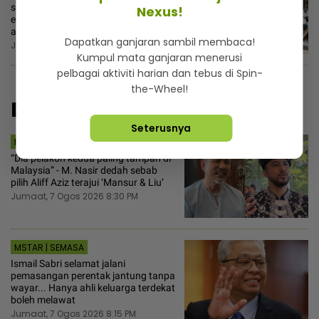
6
sakit hati sikap berkira pengasuh,
Nexus!
enggan tolong lenyekkan buah untuk
anak
Dapatkan ganjaran sambil membaca!
Jumaat, 7 Ogos 2026 3:30 PM
Kumpul mata ganjaran menerusi
pelbagai aktiviti harian dan tebus di Spin-
the-Wheel!
Disyorkan
Seterusnya
MSTAR | HIBURAN
“Dia pelakon kedua paling tampan di
Malaysia” - M. Nasir dedah sebab
pilih Aliff Aziz terajui ‘Mansur & Liu’
Jumaat, 7 Ogos 2026 8:30 PM
MSTAR | SEMASA
Ismail Sabri selamat jalani
pemasangan perentak jantung tanpa
wayar... Hanya ahli keluarga terdekat
boleh melawat
Jumaat, 7 Ogos 2026 8:15 PM