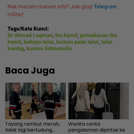
Nak macam-macam info? Join grup
Telegram
mStar!
Tags/Kata Kunci:
Dr Ahmad Luqman
,
ibu hamil
,
pemakanan ibu
hamil
,
bahaya telur
,
kuman pada telur
,
telur
kuning
,
kuman Salmonella
Baca Juga
Tayang rambut merah,
Wanita cerita
K
n
tidak lagi bertudung...
pengalaman dipintas ke
h