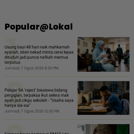
Popular@Lokal
1
Usung bayi 48 hari naik mahkamah
syariah, isteri nekad minta cerai lepas
dituduh jadi punca nafkah mentua
terputus
Jumaat, 7 Ogos 2026 8:00 PM
2
Pelajar 9A ‘reject’ biasiswa bidang
pergigian, terpaksa ikut selera mak
ayah jadi cikgu sekolah - “Usaha saya
hanya sia-sia”
Jumaat, 7 Ogos 2026 12:00 PM
Selepas bayar kompaun RM10 juta,