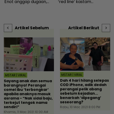
Enot anggap dugaan,
‘red line’ kastam
a
minta netizen doa baik-
Indonesia... Rupanya
I
baik - Hiburan | mStar
gerak-geri dipantau
i
sebaik turun pesawat! -
t
Destinasi | mStar
-
Artikel Sebelum
Artikel Berikut
MSTAR | VIRAL
MSTAR | VIRAL
Dah 4 hari hilang selepas
Sayang anak dan semua
COD iPhone, adik dedah
barangnya! Perangai
perangai pelik abang
comel ibu ‘terbongkar’
sebelum kejadian...
apabila anaknya masuk
benarkah ‘dipegang’
asrama - “Nak sidai baju,
seseorang?
terkejut tengok nama
sendiri”
Rabu, 10 Mac 2021 8:00 PM
Khamis, 11 Mac 2021 10:00 AM