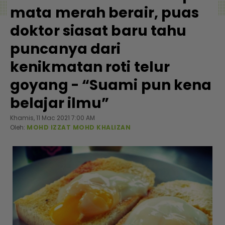
mata merah berair, puas
doktor siasat baru tahu
puncanya dari
kenikmatan roti telur
goyang - “Suami pun kena
belajar ilmu”
Khamis, 11 Mac 2021 7:00 AM
Oleh:
MOHD IZZAT MOHD KHALIZAN