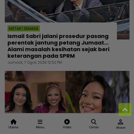
MSTAR | SEMASA
Ismail Sabri jalani prosedur pasang
perentak jantung petang Jumaat...
Alami masalah kesihatan sejak beri
keterangan pada SPRM
Jumaat, 7 Ogos 2026 12:52 PM
person
Utama
Menu
Video
Carian
Akaun