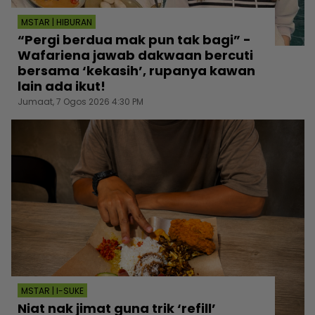
MSTAR | HIBURAN
“Pergi berdua mak pun tak bagi” -
Wafariena jawab dakwaan bercuti
bersama ‘kekasih’, rupanya kawan
lain ada ikut!
Jumaat, 7 Ogos 2026 4:30 PM
MSTAR | I-SUKE
Niat nak jimat guna trik ‘refill’