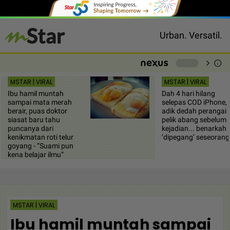
Urban. Versatil.
chevron_right
info
-
MSTAR | VIRAL
MSTAR | VIRAL
Ibu hamil muntah
Dah 4 hari hilang
sampai mata merah
selepas COD iPhone,
berair, puas doktor
adik dedah perangai
siasat baru tahu
pelik abang sebelum
puncanya dari
kejadian... benarkah
kenikmatan roti telur
‘dipegang’ seseorang
goyang - “Suami pun
kena belajar ilmu”
MSTAR | VIRAL
Ibu hamil muntah sampai