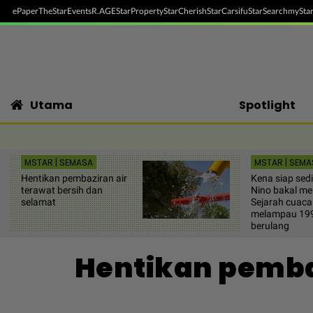
ePaper
TheStar
Events
R.AGE
StarProperty
StarCherish
StarCarsifu
StarSearch
myStar
Utama
Spotlight
MSTAR | SEMASA
MSTAR | SEMA
Hentikan pembaziran air
Kena siap sedi
terawat bersih dan
Nino bakal me
selamat
Sejarah cuaca
melampau 199
berulang
Hentikan pembaz