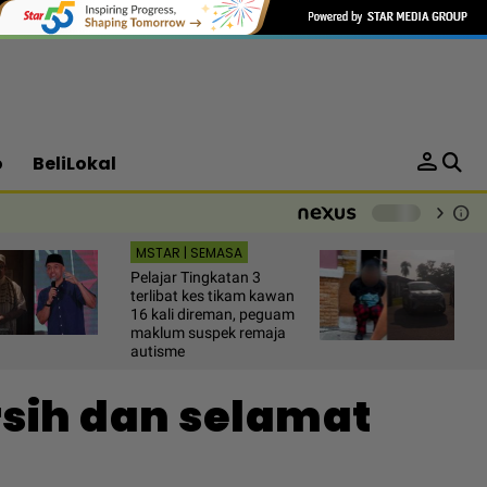
person
o
BeliLokal
chevron_right
info
-
MSTAR | SEMASA
Pelajar Tingkatan 3
terlibat kes tikam kawan
16 kali direman, peguam
maklum suspek remaja
autisme
rsih dan selamat