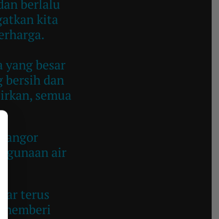
an berlalu
gatkan kita
erharga.
a yang besar
 bersih dan
zirkan, semua
elangor
ggunaan air
sar terus
u memberi