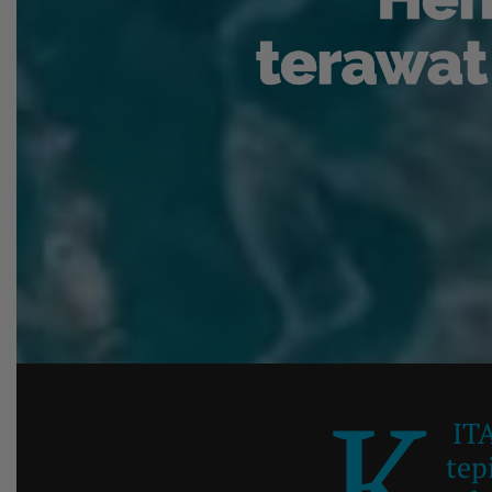
K
ITA
tep