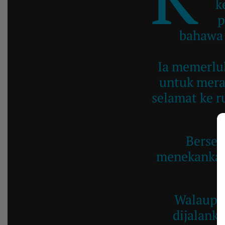
k
p
bahawa 
Ia memerluk
untuk mera
selamat ke r
Bersem
menekankan
Walaupun
dijalank