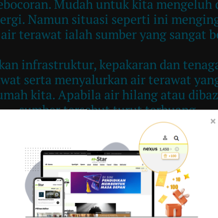
ebocoran. Mudah untuk kita mengeluh d
ergi. Namun situasi seperti ini mengin
air terawat ialah sumber yang sangat b
an infrastruktur, kepakaran dan tenag
wat serta menyalurkan air terawat yang
umah kita. Apabila air hilang atau diba
sumber tersebut turut terbuang.
×
pena Hari Alam Sekitar Sedunia, Air S
 kepentingan mengamalkan tabiat pen
yang lebih bijak di rumah.
 penambahbaikan teknikal berskala be
an, tabiat harian yang kecil juga mamp