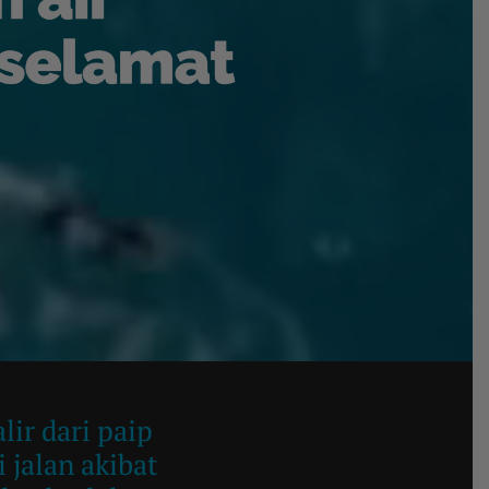
ir dari paip
i jalan akibat