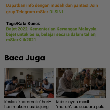
Dapatkan info dengan mudah dan pantas! Join
grup Telegram mStar
DI SINI
Tags/Kata Kunci:
Bajet 2022
,
Kementerian Kewangan Malaysia
,
bajet untuk belia
,
belajar secara dalam talian
,
mStarKlik2021
Baca Juga
Kubur ayah masih
Perdaya jual tanah, Datuk
N
‘merah’, ibu saudara pula
Red diperintah bayar
‘