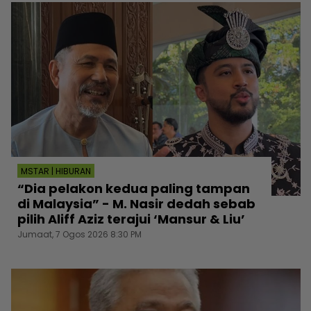
MSTAR | HIBURAN
“Dia pelakon kedua paling tampan
di Malaysia” - M. Nasir dedah sebab
pilih Aliff Aziz terajui ‘Mansur & Liu’
Jumaat, 7 Ogos 2026 8:30 PM