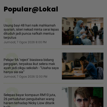
Popular@Lokal
1
Usung bayi 48 hari naik mahkamah
syariah, isteri nekad minta cerai lepas
dituduh jadi punca nafkah mentua
terputus
Jumaat, 7 Ogos 2026 8:00 PM
2
Pelajar 9A ‘reject’ biasiswa bidang
pergigian, terpaksa ikut selera mak
ayah jadi cikgu sekolah - “Usaha saya
hanya sia-sia”
Jumaat, 7 Ogos 2026 12:00 PM
3
Selepas bayar kompaun RM10 juta,
26 pertuduhan pengubahan wang
haram terhadap Nicky Liow ditarik