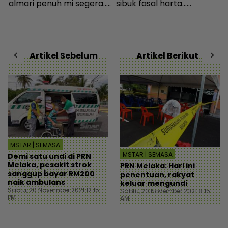
.
sibuk fasal harta...
RM1.57 juta kepada 17
Peguam pesan ‘makcik’
pembeli - Hiburan |
i
s
tiada hak, ada anak lelaki
mStar
k
n
sebagai waris - Viral |
b
mStar
Artikel Sebelum
Artikel Berikut
MSTAR | SEMASA
MSTAR | SEMASA
Demi satu undi di PRN
Melaka, pesakit strok
PRN Melaka: Hari ini
sanggup bayar RM200
penentuan, rakyat
naik ambulans
keluar mengundi
Sabtu, 20 November 2021 12:15
Sabtu, 20 November 2021 8:15
PM
AM