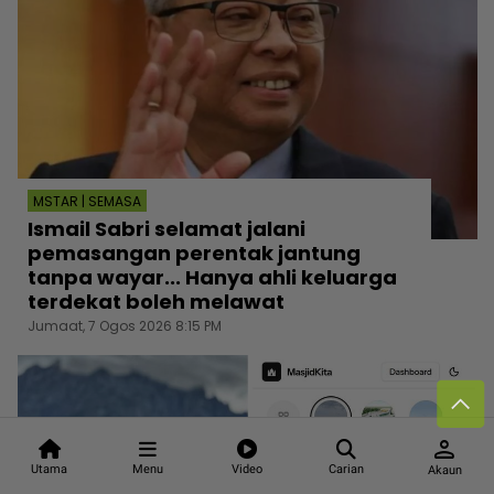
MSTAR | SEMASA
Ismail Sabri selamat jalani
pemasangan perentak jantung
tanpa wayar... Hanya ahli keluarga
terdekat boleh melawat
Jumaat, 7 Ogos 2026 8:15 PM
person
Utama
Menu
Video
Carian
Akaun