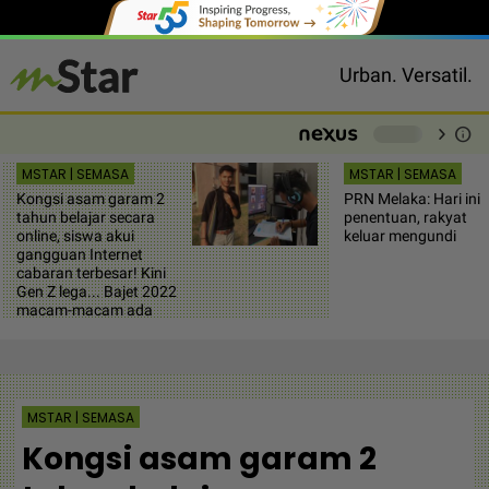
Urban. Versatil.
chevron_right
info
-
MSTAR | SEMASA
MSTAR | SEMASA
Kongsi asam garam 2
PRN Melaka: Hari ini
tahun belajar secara
penentuan, rakyat
online, siswa akui
keluar mengundi
gangguan Internet
cabaran terbesar! Kini
Gen Z lega... Bajet 2022
macam-macam ada
MSTAR | SEMASA
Kongsi asam garam 2