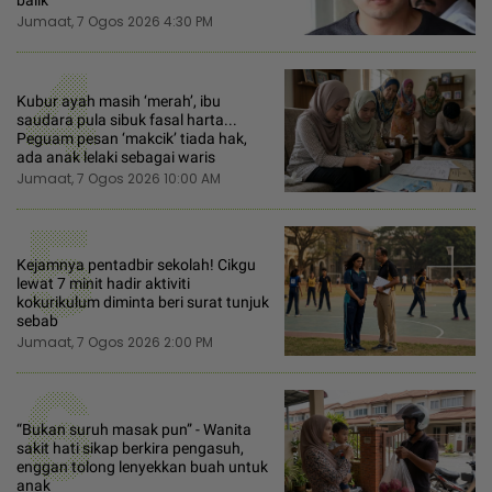
balik
Jumaat, 7 Ogos 2026 4:30 PM
4
Kubur ayah masih ‘merah’, ibu
saudara pula sibuk fasal harta...
Peguam pesan ‘makcik’ tiada hak,
ada anak lelaki sebagai waris
Jumaat, 7 Ogos 2026 10:00 AM
5
Kejamnya pentadbir sekolah! Cikgu
lewat 7 minit hadir aktiviti
kokurikulum diminta beri surat tunjuk
sebab
Jumaat, 7 Ogos 2026 2:00 PM
6
“Bukan suruh masak pun” - Wanita
sakit hati sikap berkira pengasuh,
enggan tolong lenyekkan buah untuk
anak