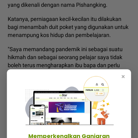
yang dikenali dengan nama Pishangking.
Katanya, perniagaan kecil-kecilan itu dilakukan
bagi menambah duit poket yang digunakan untuk
menampung kos hidup dan pembelajaran.
"Saya memandang pandemik ini sebagai suatu
hikmah dan sebagai seorang pelajar saya tidak
boleh terus mengharapkan ibu bapa dan perlu
berdikari dalam keadaan sukar ketika ini.
×
Memperkenalkan Ganjaran