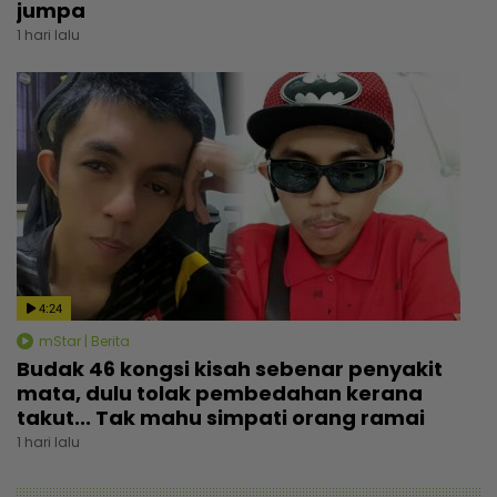
jumpa
1 hari lalu
4:24
mStar | Berita
Budak 46 kongsi kisah sebenar penyakit
mata, dulu tolak pembedahan kerana
takut... Tak mahu simpati orang ramai
1 hari lalu