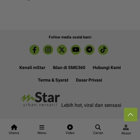
Follow media sosial kami
Kenali mStar
Iklan di SMG360
Hubungi Kami
Terma & Syarat
Dasar Privasi
Lebih hot, viral dan sensasi
Hakcipta Terpelihara ©
2026. Star Media Group Berhad
person
[197101000523 (10894-D)]
Utama
Menu
Video
Carian
Akaun