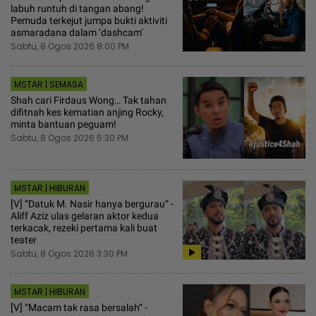
labuh runtuh di tangan abang!
Pemuda terkejut jumpa bukti aktiviti
asmaradana dalam ‘dashcam’
Sabtu, 8 Ogos 2026 8:00 PM
MSTAR | SEMASA
Shah cari Firdaus Wong… Tak tahan
difitnah kes kematian anjing Rocky,
minta bantuan peguam!
Sabtu, 8 Ogos 2026 5:30 PM
MSTAR | HIBURAN
[V] “Datuk M. Nasir hanya bergurau“ -
Aliff Aziz ulas gelaran aktor kedua
terkacak, rezeki pertama kali buat
teater
Sabtu, 8 Ogos 2026 3:30 PM
MSTAR | HIBURAN
[V] “Macam tak rasa bersalah“ -