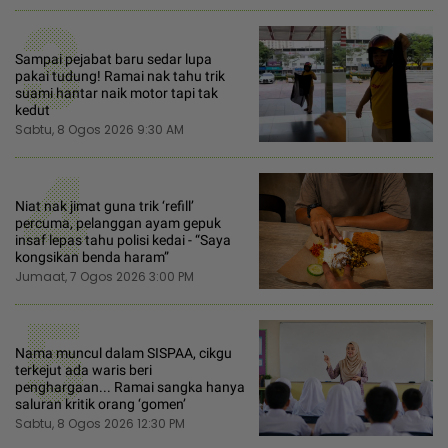
3
Sampai pejabat baru sedar lupa
pakai tudung! Ramai nak tahu trik
suami hantar naik motor tapi tak
kedut
Sabtu, 8 Ogos 2026 9:30 AM
4
Niat nak jimat guna trik ‘refill’
percuma, pelanggan ayam gepuk
insaf lepas tahu polisi kedai - “Saya
kongsikan benda haram”
Jumaat, 7 Ogos 2026 3:00 PM
5
Nama muncul dalam SISPAA, cikgu
terkejut ada waris beri
penghargaan... Ramai sangka hanya
saluran kritik orang ‘gomen’
Sabtu, 8 Ogos 2026 12:30 PM