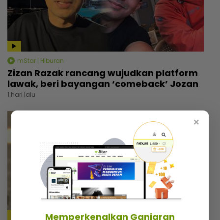
mStar | Hiburan
Zizan Razak rancang wujudkan platform
lawak, beri bayangan ‘comeback’ Jozan
1 hari lalu
×
Memperkenalkan Ganjaran
4:18