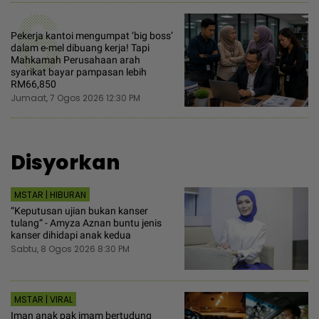
6
Pekerja kantoi mengumpat ‘big boss’
dalam e-mel dibuang kerja! Tapi
Mahkamah Perusahaan arah
syarikat bayar pampasan lebih
RM66,850
Jumaat, 7 Ogos 2026 12:30 PM
Disyorkan
MSTAR | HIBURAN
“Keputusan ujian bukan kanser
tulang“ - Amyza Aznan buntu jenis
kanser dihidapi anak kedua
Sabtu, 8 Ogos 2026 8:30 PM
MSTAR | VIRAL
Iman anak pak imam bertudung