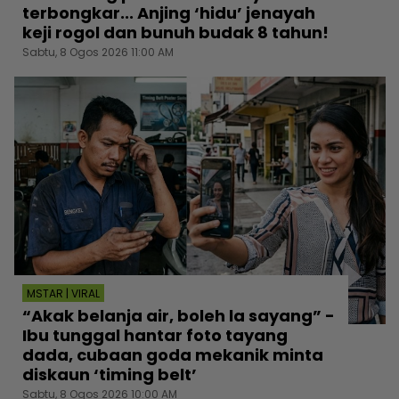
terbongkar... Anjing ‘hidu’ jenayah
keji rogol dan bunuh budak 8 tahun!
Sabtu, 8 Ogos 2026 11:00 AM
MSTAR | VIRAL
“Akak belanja air, boleh la sayang” -
Ibu tunggal hantar foto tayang
dada, cubaan goda mekanik minta
diskaun ‘timing belt’
Sabtu, 8 Ogos 2026 10:00 AM