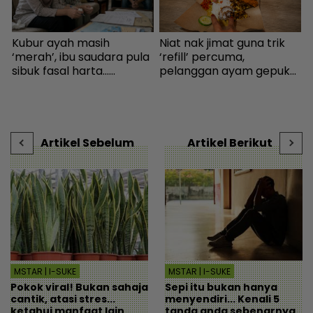
Kubur ayah masih
Niat nak jimat guna trik
n
‘merah’, ibu saudara pula
‘refill’ percuma,
t
sibuk fasal harta...
pelanggan ayam gepuk
E
Peguam pesan ‘makcik’
insaf lepas tahu polisi
m
tiada hak, ada anak lelaki
kedai - “Saya kongsikan
b
sebagai waris - Viral |
benda haram” - I-suke |
mStar
mStar
Artikel Sebelum
Artikel Berikut
MSTAR | I-SUKE
MSTAR | I-SUKE
Pokok viral! Bukan sahaja
Sepi itu bukan hanya
cantik, atasi stres...
menyendiri... Kenali 5
ketahui manfaat lain
tanda anda sebenarnya