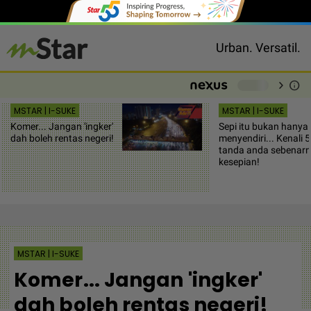
Urban. Versatil.
chevron_right
info
-
MSTAR | I-SUKE
MSTAR | I-SUKE
Komer... Jangan 'ingker'
Sepi itu bukan hanya
dah boleh rentas negeri!
menyendiri... Kenali 5
tanda anda sebenar
kesepian!
MSTAR | I-SUKE
Komer... Jangan 'ingker'
dah boleh rentas negeri!