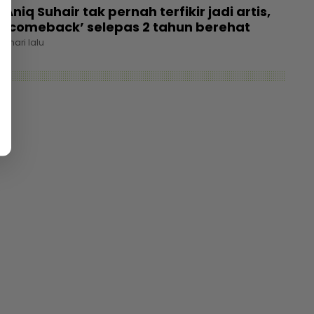
Aniq Suhair tak pernah terfikir jadi artis,
‘comeback’ selepas 2 tahun berehat
1 hari lalu