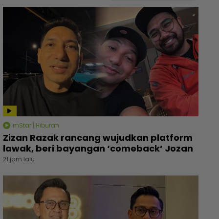
mStar | Hiburan
Zizan Razak rancang wujudkan platform
lawak, beri bayangan ‘comeback’ Jozan
21 jam lalu