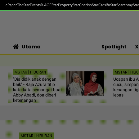
ePaper
TheStar
Events
R.AGE
StarProperty
StarCherish
StarCarsifu
StarSearch
myStar
Utama
Spotlight
X
MSTAR | HIBURAN
MSTAR | HIB
"Dia didik anak dengan
Ucapan ibu Al
baik" - Raja Azura titip
cucu, simpa
kata-kata semangat buat
kenangan tig
Abby Abadi, doa diberi
lepas
ketenangan
MSTAR | HIBURAN