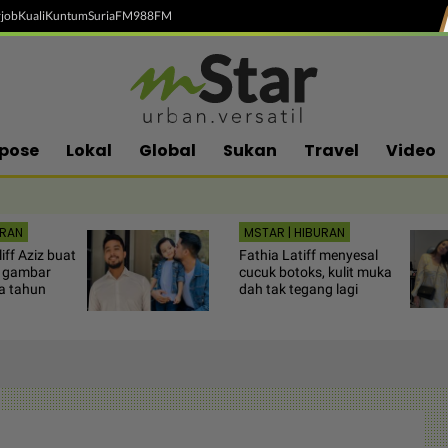
job
Kuali
Kuntum
SuriaFM
988FM
pose
Lokal
Global
Sukan
Travel
Video
URAN
MSTAR | HIBURAN
iff Aziz buat
Fathia Latiff menyesal
n gambar
cucuk botoks, kulit muka
a tahun
dah tak tegang lagi