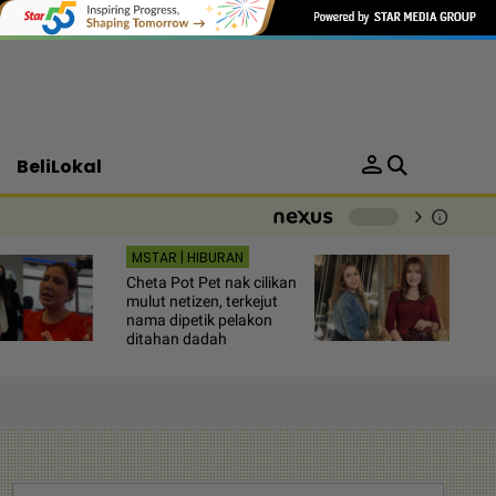
person
BeliLokal
chevron_right
info
-
MSTAR | HIBURAN
Cheta Pot Pet nak cilikan
mulut netizen, terkejut
nama dipetik pelakon
ditahan dadah