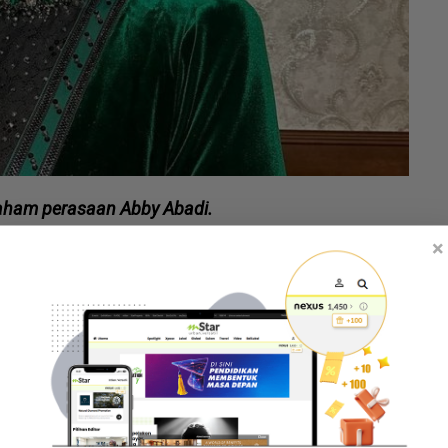
faham perasaan Abby Abadi.
×
sendiri mendidik anak-anaknya dengan baik, begitu
at bagaimana keluarga mereka bersatu. Insya-Allah,
ada majlis pelancaran dan sidang media Astro
 Kuala Lumpur pada Selasa.
an pesanan mendalam kepada golongan wanita yang