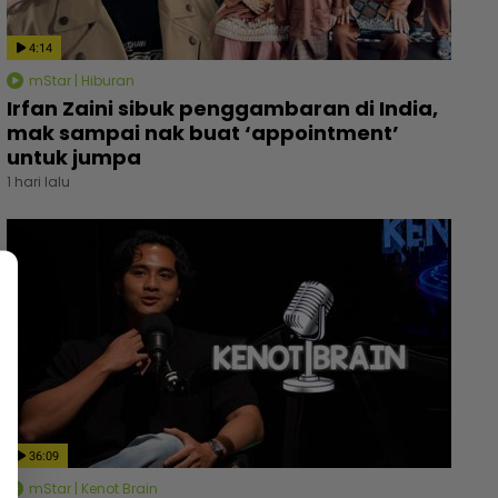
4:14
mStar | Hiburan
Irfan Zaini sibuk penggambaran di India,
mak sampai nak buat ‘appointment’
untuk jumpa
1 hari lalu
36:09
mStar | Kenot Brain