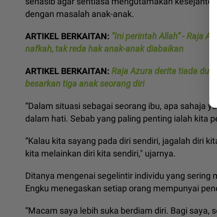
senasib agar sentiasa mengutamakan kesejahteraan
dengan masalah anak-anak.
ARTIKEL BERKAITAN:
“Ini perintah Allah“ - Raja 
nafkah, tak reda hak anak-anak diabaikan
ARTIKEL BERKAITAN:
Raja Azura derita tiada dui
besarkan tiga anak seorang diri
“Dalam situasi sebagai seorang ibu, apa sahaja y
dalam hati. Sebab yang paling penting ialah kita per
“Kalau kita sayang pada diri sendiri, jagalah diri 
kita melainkan diri kita sendiri," ujarnya.
Ditanya mengenai segelintir individu yang sering m
Engku menegaskan setiap orang mempunyai pend
“Macam saya lebih suka berdiam diri. Bagi saya, 