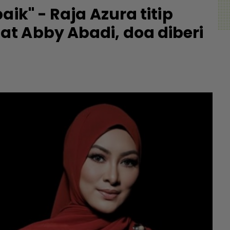
ik" - Raja Azura titip
t Abby Abadi, doa diberi