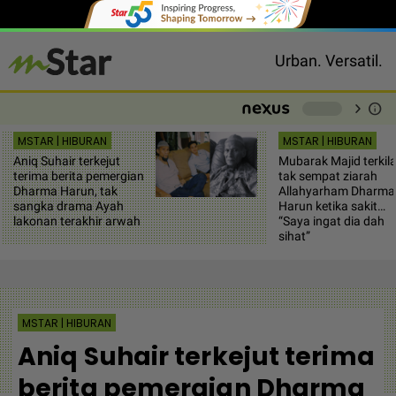
Urban. Versatil.
chevron_right
info
-
MSTAR | HIBURAN
MSTAR | HIBURAN
Aniq Suhair terkejut
Mubarak Majid terkil
terima berita pemergian
tak sempat ziarah
Dharma Harun, tak
Allahyarham Dharma
sangka drama Ayah
Harun ketika sakit…
lakonan terakhir arwah
“Saya ingat dia dah
sihat”
MSTAR | HIBURAN
Aniq Suhair terkejut terima
berita pemergian Dharma