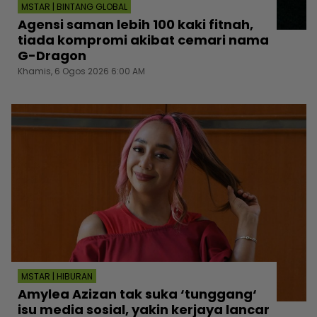
MSTAR | BINTANG GLOBAL
Agensi saman lebih 100 kaki fitnah,
tiada kompromi akibat cemari nama
G-Dragon
Khamis, 6 Ogos 2026 6:00 AM
MSTAR | HIBURAN
Amylea Azizan tak suka ‘tunggang‘
isu media sosial, yakin kerjaya lancar