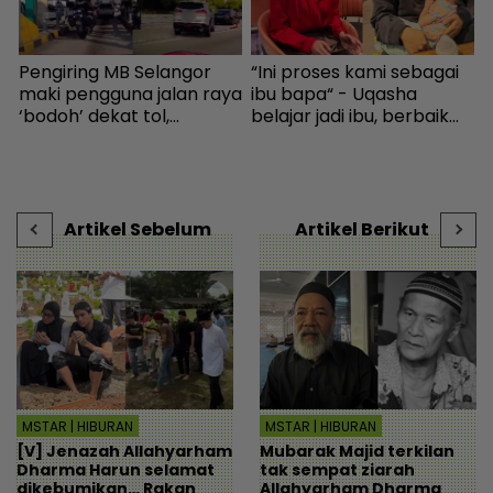
Pengiring MB Selangor
“Ini proses kami sebagai
L
maki pengguna jalan raya
ibu bapa“ - Uqasha
‘
‘bodoh’ dekat tol,
belajar jadi ibu, berbaik
h
Amirudin tampil mohon
dengan Kamal demi anak
b
maaf - Semasa | mStar
- Hiburan | mStar
g
“
V
Artikel Sebelum
Artikel Berikut
MSTAR | HIBURAN
MSTAR | HIBURAN
[V] Jenazah Allahyarham
Mubarak Majid terkilan
Dharma Harun selamat
tak sempat ziarah
dikebumikan… Rakan
Allahyarham Dharma