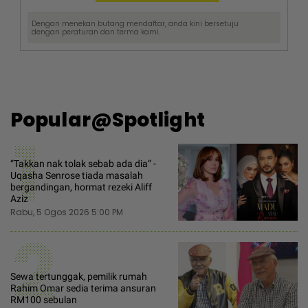
Dengan menekan butang mendaftar, anda kini bersetuju
dengan
peraturan dan terma
kami.
Popular@Spotlight
1
“Takkan nak tolak sebab ada dia“ -
Uqasha Senrose tiada masalah
bergandingan, hormat rezeki Aliff
Aziz
Rabu, 5 Ogos 2026 5:00 PM
2
Sewa tertunggak, pemilik rumah
Rahim Omar sedia terima ansuran
RM100 sebulan