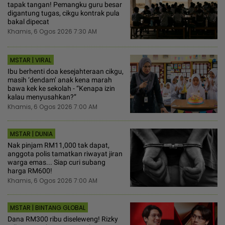
tapak tangan! Pemangku guru besar
digantung tugas, cikgu kontrak pula
bakal dipecat
Khamis, 6 Ogos 2026 7:30 AM
MSTAR | VIRAL
Ibu berhenti doa kesejahteraan cikgu,
masih ‘dendam’ anak kena marah
bawa kek ke sekolah - “Kenapa izin
kalau menyusahkan?”
Khamis, 6 Ogos 2026 7:00 AM
MSTAR | DUNIA
Nak pinjam RM11,000 tak dapat,
anggota polis tamatkan riwayat jiran
warga emas... Siap curi subang
harga RM600!
Khamis, 6 Ogos 2026 7:00 AM
MSTAR | BINTANG GLOBAL
Dana RM300 ribu diseleweng! Rizky