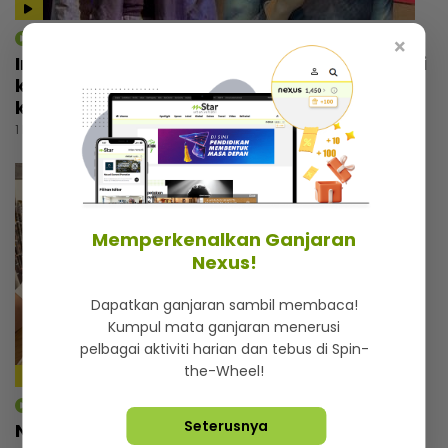
mStar | Hiburan
×
Intan Serah memilih calon suami, cari lelaki
kaya dan kacak... Trauma pengalaman
kahwin rakan
1 hari lalu
Memperkenalkan Ganjaran
Nexus!
Dapatkan ganjaran sambil membaca!
Kumpul mata ganjaran menerusi
pelbagai aktiviti harian dan tebus di Spin-
the-Wheel!
3:02
mStar | Hiburan
Seterusnya
Nadzmi Adhwa bagi bantuan bukan untuk