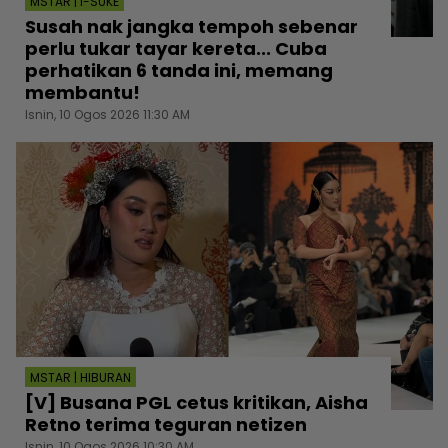
MSTAR | I-SUKE
Susah nak jangka tempoh sebenar
perlu tukar tayar kereta... Cuba
perhatikan 6 tanda ini, memang
membantu!
Isnin, 10 Ogos 2026 11:30 AM
MSTAR | HIBURAN
[V] Busana PGL cetus kritikan, Aisha
Retno terima teguran netizen
Isnin, 10 Ogos 2026 10:30 AM