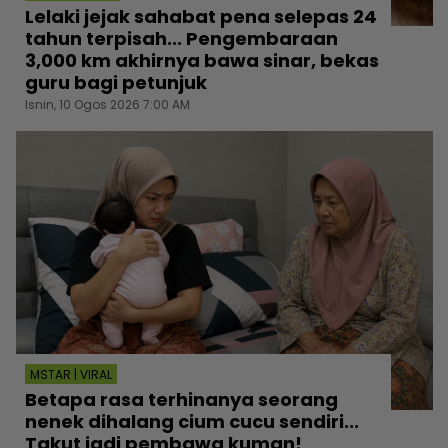
Lelaki jejak sahabat pena selepas 24
tahun terpisah... Pengembaraan
3,000 km akhirnya bawa sinar, bekas
guru bagi petunjuk
Isnin, 10 Ogos 2026 7:00 AM
MSTAR | VIRAL
Betapa rasa terhinanya seorang
nenek dihalang cium cucu sendiri...
Takut jadi pembawa kuman!