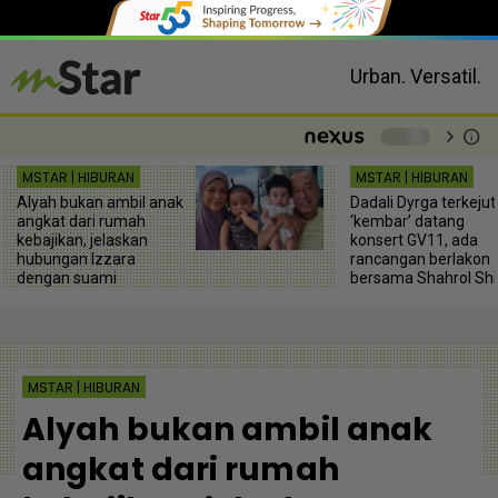
Urban. Versatil.
chevron_right
info
-
MSTAR | HIBURAN
MSTAR | HIBURAN
Alyah bukan ambil anak
Dadali Dyrga terkejut
angkat dari rumah
‘kembar’ datang
kebajikan, jelaskan
konsert GV11, ada
hubungan Izzara
rancangan berlakon
dengan suami
bersama Shahrol Shi
MSTAR | HIBURAN
Alyah bukan ambil anak
angkat dari rumah