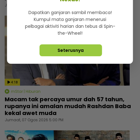
Jumaat, 07 Ogos 2026 7:30 PM
Dapatkan ganjaran sambil membaca!
Kumpul mata ganjaran menerusi
pelbagai aktiviti harian dan tebus di Spin-
the-Wheel!
Seterusnya
4:18
mStar | Hiburan
Macam tak percaya umur dah 57 tahun,
rupanya ini amalan mudah Rashdan Baba
kekal awet muda
Jumaat, 07 Ogos 2026 5:00 PM