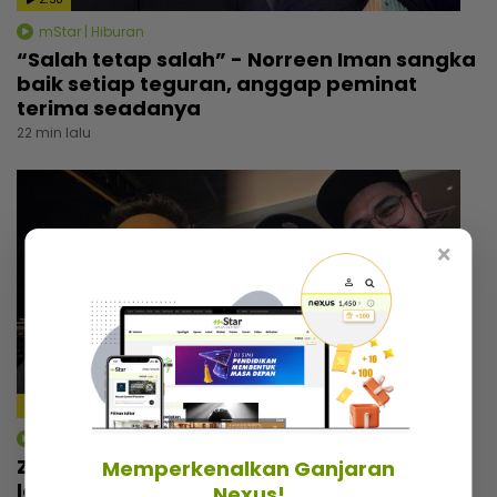
mStar | Hiburan
“Salah tetap salah” - Norreen Iman sangka
baik setiap teguran, anggap peminat
terima seadanya
22 min lalu
×
mStar | Hiburan
Zizan Razak rancang wujudkan platform
Memperkenalkan Ganjaran
lawak, beri bayangan ‘comeback’ Jozan
Nexus!