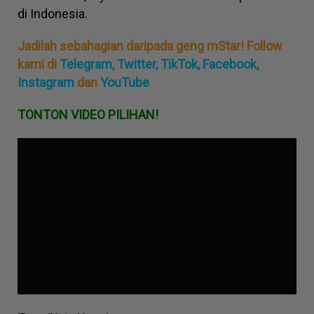
di Indonesia.
Jadilah sebahagian daripada geng mStar! Follow
kami di
Telegram,
Twitter,
TikTok,
Facebook,
Instagram
dan
YouTube
TONTON VIDEO PILIHAN!