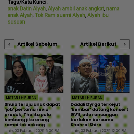
Tags/Kata Kunci:
anak Datin Alyah
,
Alyah ambil anak angkat
,
nama
anak Alyah
,
Tok Ram suami Alyah
,
Alyah ibu
susuan
Artikel Sebelum
Artikel Berikut
MSTAR | HIBURAN
MSTAR | HIBURAN
Shuib teruja anak dapat
Dadali Dyrga terkejut
‘job’ pertama reviu
‘kembar’ datang konsert
produk, Thalita pula
GV11, ada rancangan
bimbang jika orang
berlakon bersama
ramai tak sokong
Shahrol Shiro
Isnin, 03 Februari 2025 6:00 PM
Isnin, 03 Februari 2025 12:00 PM