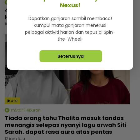
mStar | Hiburan
Nexus!
4 tahun pegang status duda, Luqman
Hafidz selesa tidak sunyi tanpa pasangan
Dapatkan ganjaran sambil membaca!
10 jam lalu
Kumpul mata ganjaran menerusi
pelbagai aktiviti harian dan tebus di Spin-
the-Wheel!
Seterusnya
4:09
mStar | Hiburan
Tiada orang tahu Thalita masuk tandas
menangis selepas nyanyi lagu arwah Siti
Sarah, dapat rasa aura atas pentas
12 jam lalu