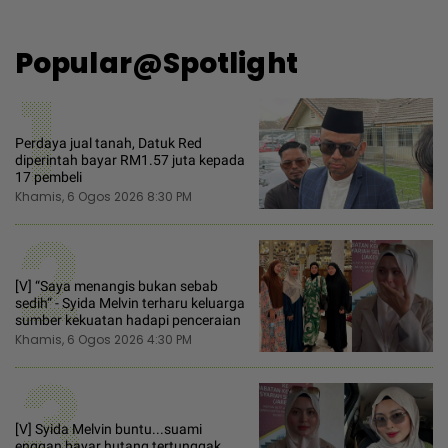
Popular@Spotlight
1
Perdaya jual tanah, Datuk Red
diperintah bayar RM1.57 juta kepada
17 pembeli
Khamis, 6 Ogos 2026 8:30 PM
2
[V] “Saya menangis bukan sebab
sedih“ - Syida Melvin terharu keluarga
sumber kekuatan hadapi penceraian
Khamis, 6 Ogos 2026 4:30 PM
3
[V] Syida Melvin buntu...suami
enggan bayar hutang tertunggak