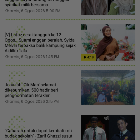
syarikat milik bersama
Khamis, 6 Ogos 2026 5:00 PM
4
[V] Lafaz cerai tangguh ke 12
Ogos...Suami enggan beralah, Syida
Melvin terpaksa balik kampung sejak
Aidilfitri lalu
Khamis, 6 Ogos 2026 1:45 PM
4:19
5
Jenazah ‘Cik Man‘ selamat
dikebumikan, 500 hadir beri
penghormatan terakhir
Khamis, 6 Ogos 2026 2:15 PM
6
“Cabaran untuk dapat kembali 'roh'
budak sekolah“ - Zarif Ghazzi susut