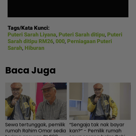
Tags/Kata Kunci:
Puteri Sarah Liyana
,
Puteri Sarah ditipu
,
Puteri
Sarah ditipu RM26
,
000
,
Perniagaan Puteri
Sarah
,
Hiburan
Baca Juga
Sewa tertunggak, pemilik
“Sengaja tak nak bayar
W
rumah Rahim Omar sedia
kan?“ - Pemilik rumah
p