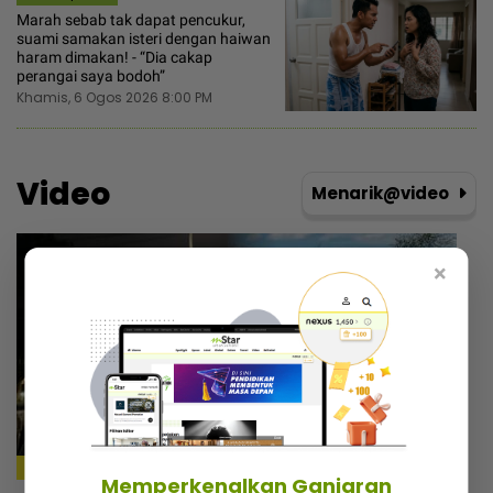
Marah sebab tak dapat pencukur,
suami samakan isteri dengan haiwan
haram dimakan! - “Dia cakap
perangai saya bodoh”
Khamis, 6 Ogos 2026 8:00 PM
Video
Menarik@video
×
Memperkenalkan Ganjaran