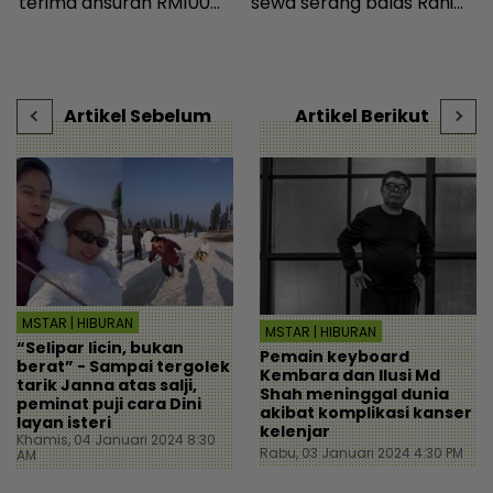
terima ansuran RM100
sewa serang balas Rahim
‘
sebulan - Sensasi | mStar
Omar, doakan menang
I
KES2026 boleh bayar
g
hutang - Hiburan | mStar
s
D
Artikel Sebelum
Artikel Berikut
MSTAR | HIBURAN
MSTAR | HIBURAN
“Selipar licin, bukan
Pemain keyboard
berat” - Sampai tergolek
Kembara dan Ilusi Md
tarik Janna atas salji,
Shah meninggal dunia
peminat puji cara Dini
akibat komplikasi kanser
layan isteri
kelenjar
Khamis, 04 Januari 2024 8:30
Rabu, 03 Januari 2024 4:30 PM
AM