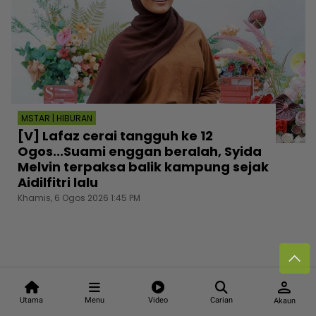
MSTAR | HIBURAN
[V] Lafaz cerai tangguh ke 12
Ogos...Suami enggan beralah, Syida
Melvin terpaksa balik kampung sejak
Aidilfitri lalu
Khamis, 6 Ogos 2026 1:45 PM
person
Follow media sosial kami
Utama
Menu
Video
Carian
Akaun