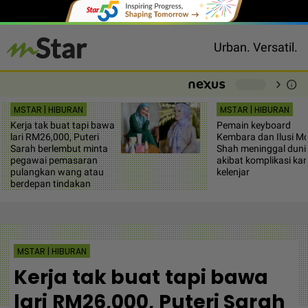
Urban. Versatil.
chevron_right
info
-
MSTAR | HIBURAN
MSTAR | HIBURAN
Kerja tak buat tapi bawa
Pemain keyboard
lari RM26,000, Puteri
Kembara dan Ilusi M
Sarah berlembut minta
Shah meninggal duni
pegawai pemasaran
akibat komplikasi ka
pulangkan wang atau
kelenjar
berdepan tindakan
MSTAR | HIBURAN
Kerja tak buat tapi bawa
lari RM26,000, Puteri Sarah