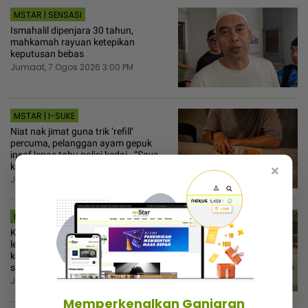
MSTAR | SENSASI
Ismahalil dipenjara 30 tahun,
mahkamah rayuan ketepikan
keputusan bebas
Jumaat, 7 Ogos 2026 3:00 PM
MSTAR | I-SUKE
Niat nak jimat guna trik ‘refill’
percuma, pelanggan ayam gepuk
insaf lepas tahu polisi kedai - “Saya
kongsikan benda haram”
×
Jumaat, 7 Ogos 2026 3:00 PM
MSTAR | VIRAL
Kejamnya pentadbir sekolah! Cikgu
lewat 7 minit hadir aktiviti
kokurikulum diminta beri surat tunjuk
sebab
Jumaat, 7 Ogos 2026 2:00 PM
Memperkenalkan Ganjaran