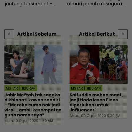
jantung tersumbat -
almari penuh mi segera...
S
Hiburan | mStar
Ingatkan orang susah,
b
individu tergamam lepas
r
tengok baki akaun rakan
- Viral | mStar
Artikel Sebelum
Artikel Berikut
MSTAR | HIBURAN
MSTAR | HIBURAN
Jabir Meftah tak sangka
Saifuddin mohon maaf,
dikhianati kawan sendiri
janji tiada lesen Finas
- “Mereka cuma nak jadi
diperlukan untuk
viral... ambil kesempatan
'influencer'
guna nama saya”
Ahad, 09 Ogos 2020 9:30 PM
Isnin, 10 Ogos 2020 11:30 AM