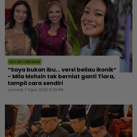
MSTAR | HIBURAN
“Saya bukan ibu... versi beliau ikonik“
- Mila Mohsin tak berniat ganti Tiara,
tampil cara sendiri
Jumaat, 7 Ogos 2026 12:30 PM