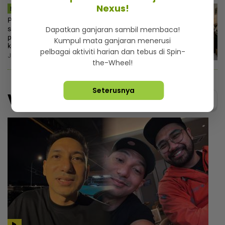
Nexus!
MSTAR | VIRAL
Perkahwinan impian wanita hancur,
saudara ‘tolong‘ pilih tema! Bapa
Dapatkan ganjaran sambil membaca!
pula menekan-nekan suruh hormat
Kumpul mata ganjaran menerusi
keputusan orang tua
pelbagai aktiviti harian dan tebus di Spin-
Jumaat, 7 Ogos 2026 1:00 PM
the-Wheel!
Seterusnya
Video
Menarik@video