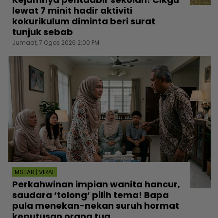
lewat 7 minit hadir aktiviti
kokurikulum diminta beri surat
tunjuk sebab
Jumaat, 7 Ogos 2026 2:00 PM
MSTAR | VIRAL
Perkahwinan impian wanita hancur,
saudara ‘tolong‘ pilih tema! Bapa
pula menekan-nekan suruh hormat
keputusan orang tua