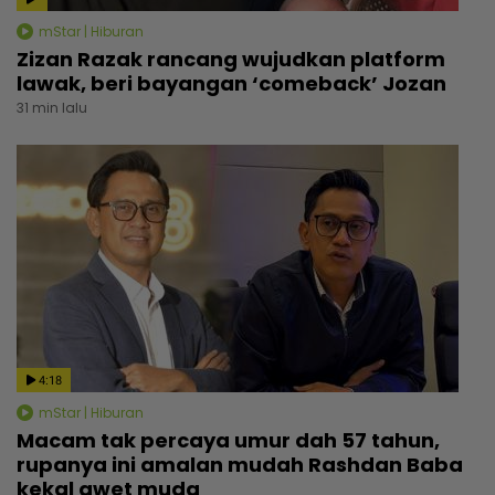
mStar | Hiburan
Zizan Razak rancang wujudkan platform
lawak, beri bayangan ‘comeback’ Jozan
31 min lalu
4:18
mStar | Hiburan
Macam tak percaya umur dah 57 tahun,
rupanya ini amalan mudah Rashdan Baba
kekal awet muda