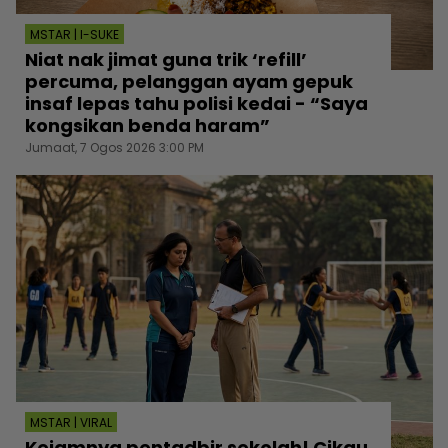
MSTAR | I-SUKE
Niat nak jimat guna trik ‘refill’
percuma, pelanggan ayam gepuk
insaf lepas tahu polisi kedai - “Saya
kongsikan benda haram”
Jumaat, 7 Ogos 2026 3:00 PM
MSTAR | VIRAL
Kejamnya pentadbir sekolah! Cikgu