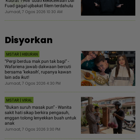
‘Kudrat 1968‘ ubati kekecewaan Dai
Fuad gagal ujibakat filem terdahulu
Jumaat, 7 Ogos 2026 10:30 AM
Disyorkan
MSTAR | HIBURAN
“Pergi berdua mak pun tak bagi” -
Wafariena jawab dakwaan bercuti
bersama ‘kekasih’, rupanya kawan
lain ada ikut!
Jumaat, 7 Ogos 2026 4:30 PM
MSTAR | VIRAL
“Bukan suruh masak pun” - Wanita
sakit hati sikap berkira pengasuh,
enggan tolong lenyekkan buah untuk
anak
Jumaat, 7 Ogos 2026 3:30 PM