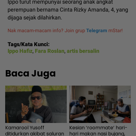
Ippo turut mempunyai seorang anak angkat
perempuan bernama Cinta Rizky Amanda, 4, yang
dijaga sejak dilahirkan.
Nak macam-macam info? Join grup
Telegram
mStar!
Tags/Kata Kunci:
Ippo Hafiz
,
Fara Roslan
,
artis bersalin
Baca Juga
g
Kamarool Yusoff
Kesian ‘roommate’ hari-
“
ditidurkan akibat saluran
hari makan nasi bujang,
a