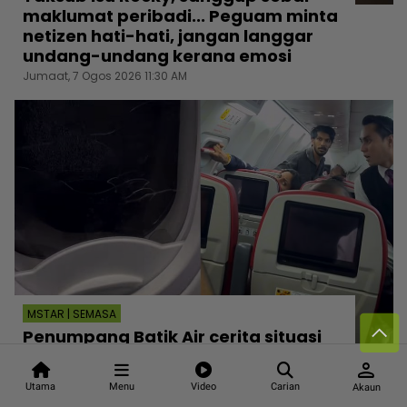
maklumat peribadi... Peguam minta
netizen hati-hati, jangan langgar
undang-undang kerana emosi
Jumaat, 7 Ogos 2026 11:30 AM
MSTAR | SEMASA
Penumpang Batik Air cerita situasi
panik lepas lelaki warga India
person
pecahkan tingkap, cuba buka pintu
Utama
Menu
Video
Carian
Akaun
kecemasan ketika di udara!