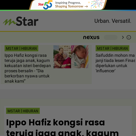
Urban. Versatil.
chevron_right
info
-
MSTAR | HIBURAN
MSTAR | HIBURAN
Ippo Hafiz kongsi rasa
Saifuddin mohon maa
teruja jaga anak, kagum
janji tiada lesen Finas
kekuatan isteri berdepan
diperlukan untuk
proses bersalin - “Dia
'influencer'
berkorban nyawa untuk
anak kami”
MSTAR | HIBURAN
Ippo Hafiz kongsi rasa
teruja jaga anak, kagum