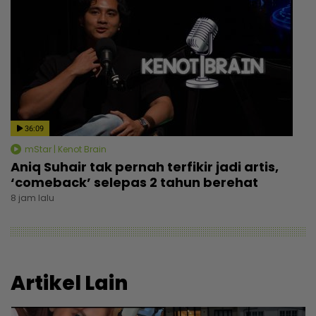
36:09
mStar | Kenot Brain
Aniq Suhair tak pernah terfikir jadi artis,
‘comeback’ selepas 2 tahun berehat
8 jam lalu
Artikel Lain