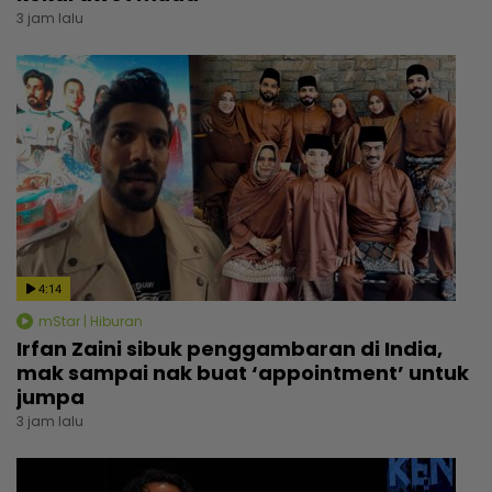
3 jam lalu
4:14
mStar | Hiburan
Irfan Zaini sibuk penggambaran di India,
mak sampai nak buat ‘appointment’ untuk
jumpa
3 jam lalu