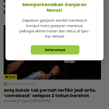
Irfan Zaini sibuk penggambaran di India,
Memperkenalkan Ganjaran
mak sampai nak buat ‘appointment’ untuk
Nexus!
jumpa
1 hari lalu
Dapatkan ganjaran sambil membaca!
Kumpul mata ganjaran menerusi
pelbagai aktiviti harian dan tebus di Spin-
the-Wheel!
Seterusnya
36:09
mStar | Kenot Brain
Aniq Suhair tak pernah terfikir jadi artis,
‘comeback’ selepas 2 tahun berehat
Jumaat, 07 Ogos 2026 12:00 PM