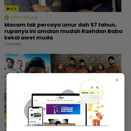
4:18
mStar | Hiburan
Macam tak percaya umur dah 57 tahun,
rupanya ini amalan mudah Rashdan Baba
kekal awet muda
1 hari lalu
×
4:14
mStar | Hiburan