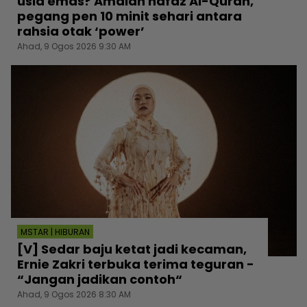
usia emas? Amalan hafaz Al-Quran,
pegang pen 10 minit sehari antara
rahsia otak ‘power’
Ahad, 9 Ogos 2026 9:30 AM
MSTAR | HIBURAN
[V] Sedar baju ketat jadi kecaman,
Ernie Zakri terbuka terima teguran -
“Jangan jadikan contoh“
Ahad, 9 Ogos 2026 8:30 AM