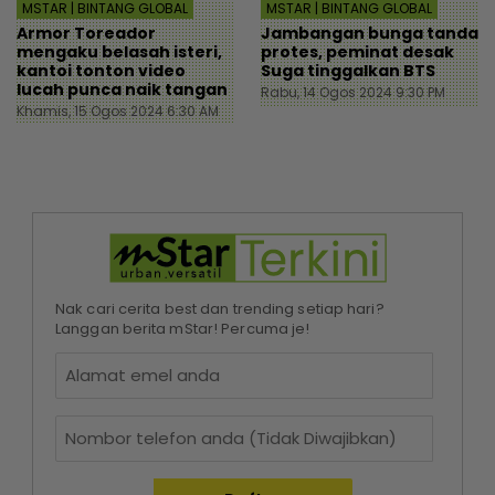
MSTAR | BINTANG GLOBAL
MSTAR | BINTANG GLOBAL
Armor Toreador
Jambangan bunga tanda
mengaku belasah isteri,
protes, peminat desak
kantoi tonton video
Suga tinggalkan BTS
lucah punca naik tangan
Rabu, 14 Ogos 2024 9:30 PM
Khamis, 15 Ogos 2024 6:30 AM
Nak cari cerita best dan trending setiap hari?
Langgan berita mStar! Percuma je!