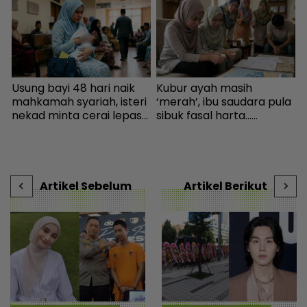
a
Usung bayi 48 hari naik
Kubur ayah masih
I
mahkamah syariah, isteri
‘merah’, ibu saudara pula
,
nekad minta cerai lepas
sibuk fasal harta...
dituduh jadi punca nafkah
Peguam pesan ‘makcik’
v
mentua terputus - Viral |
tiada hak, ada anak lelaki
t
mStar
sebagai waris - Viral |
mStar
Artikel Sebelum
Artikel Berikut