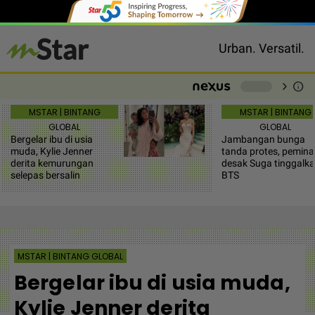
Urban. Versatil.
chevron_right
info
-
MSTAR | BINTANG
MSTAR | BINTANG
GLOBAL
GLOBAL
Bergelar ibu di usia
Jambangan bunga
muda, Kylie Jenner
tanda protes, pemina
derita kemurungan
desak Suga tinggalk
selepas bersalin
BTS
MSTAR | BINTANG GLOBAL
Bergelar ibu di usia muda,
Kylie Jenner derita