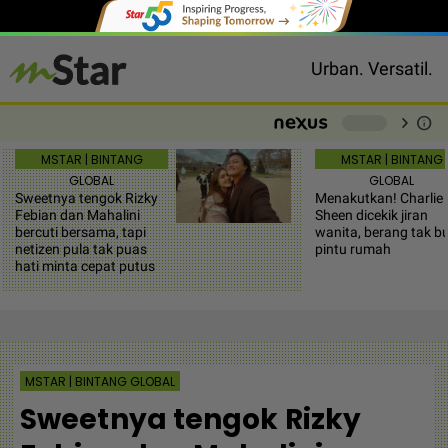
Urban. Versatil.
chevron_right
info
-
MSTAR | BINTANG
MSTAR | BINTANG
GLOBAL
GLOBAL
Sweetnya tengok Rizky
Menakutkan! Charlie
Febian dan Mahalini
Sheen dicekik jiran
bercuti bersama, tapi
wanita, berang tak b
netizen pula tak puas
pintu rumah
hati minta cepat putus
MSTAR | BINTANG GLOBAL
Sweetnya tengok Rizky