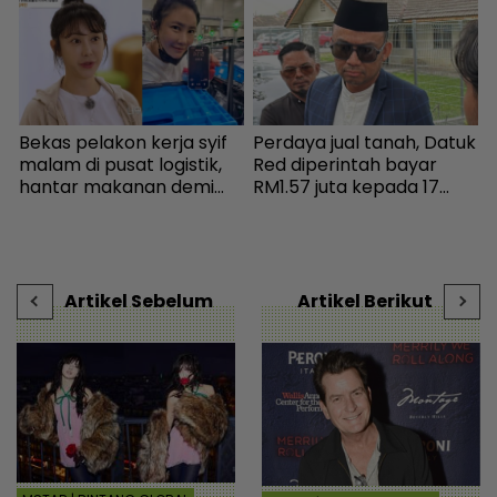
Bekas pelakon kerja syif
Perdaya jual tanah, Datuk
1
malam di pusat logistik,
Red diperintah bayar
b
hantar makanan demi
RM1.57 juta kepada 17
E
kelangsungan hidup -
pembeli - Hiburan |
Bintang Global | mStar
mStar
u
H
Artikel Sebelum
Artikel Berikut