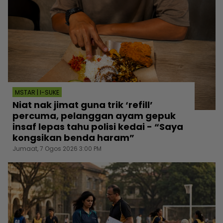
MSTAR | I-SUKE
Niat nak jimat guna trik ‘refill’
percuma, pelanggan ayam gepuk
insaf lepas tahu polisi kedai - “Saya
kongsikan benda haram”
Jumaat, 7 Ogos 2026 3:00 PM