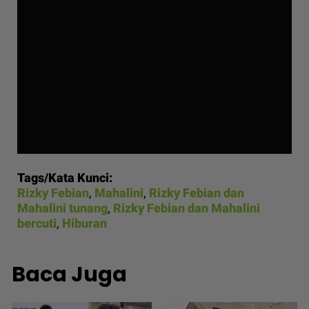
Tags/Kata Kunci:
Rizky Febian
,
Mahalini
,
Rizky Febian dan
Mahalini tunang
,
Rizky Febian dan Mahalini
bercuti
,
Hiburan
Baca Juga