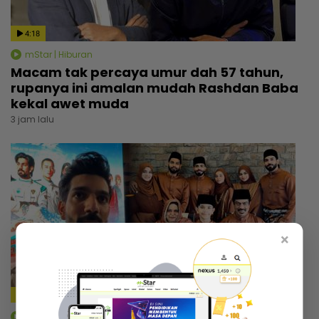
4:18
mStar | Hiburan
Macam tak percaya umur dah 57 tahun,
rupanya ini amalan mudah Rashdan Baba
kekal awet muda
3 jam lalu
×
4:14
mStar | Hiburan