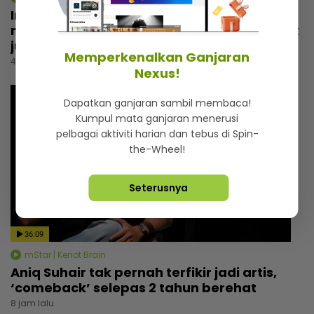
Irfan Zaini sibuk penggambaran di India,
mak sampai nak buat ‘appointment’ untuk
jumpa
Memperkenalkan Ganjaran
4 jam lalu
Nexus!
Dapatkan ganjaran sambil membaca!
Kumpul mata ganjaran menerusi
pelbagai aktiviti harian dan tebus di Spin-
the-Wheel!
Seterusnya
36:09
mStar | Kenot Brain
Aniq Suhair tak pernah terfikir jadi artis,
‘comeback’ selepas 2 tahun berehat
8 jam lalu