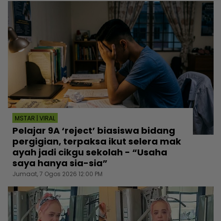
MSTAR | VIRAL
Pelajar 9A ‘reject’ biasiswa bidang
pergigian, terpaksa ikut selera mak
ayah jadi cikgu sekolah - “Usaha
saya hanya sia-sia”
Jumaat, 7 Ogos 2026 12:00 PM