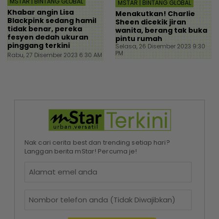
MSTAR | BINTANG GLOBAL
MSTAR | BINTANG GLOBAL
Khabar angin Lisa
Menakutkan! Charlie
Blackpink sedang hamil
Sheen dicekik jiran
tidak benar, pereka
wanita, berang tak buka
fesyen dedah ukuran
pintu rumah
pinggang terkini
Selasa, 26 Disember 2023 9:30
PM
Rabu, 27 Disember 2023 6:30 AM
Nak cari cerita best dan trending setiap hari?
Langgan berita mStar! Percuma je!