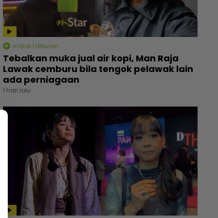
mStar | Hiburan
Tebalkan muka jual air kopi, Man Raja
Lawak cemburu bila tengok pelawak lain
ada perniagaan
1 hari lalu
 pelakon veteran berentap dalam Kilauan Emas
Wanita
lebriti 2026, sumbangan mingguan untuk artis
kastam
merlukan - Hiburan | mStar
sebaik