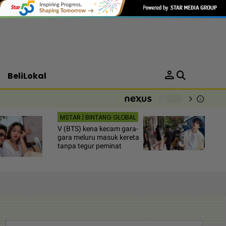
person
BeliLokal
chevron_right
info
-
MSTAR | BINTANG GLOBAL
V (BTS) kena kecam gara-
gara meluru masuk kereta
tanpa tegur peminat