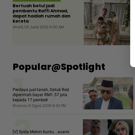
Bertuah betul jadi
pembantu Raffi Ahmad,
dapat hadiah rumah dan
kereta
Ahad, 03 Julai 2022 6:00 AM
Popular@Spotlight
1
Perdaya jual tanah, Datuk Red
diperintah bayar RM1.57 juta
kepada 17 pembeli
Khamis, 6 Ogos 2026 8:30 PM
3
[V] Syida Melvin buntu...suami