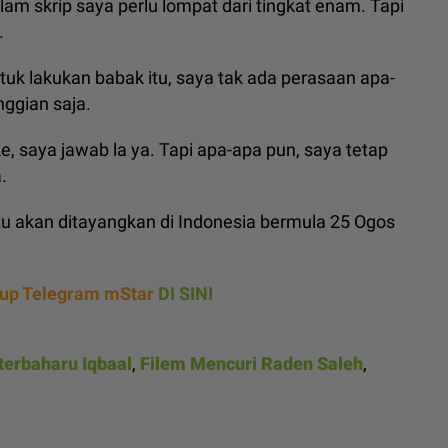
am skrip saya perlu lompat dari tingkat enam. Tapi
.
tuk lakukan babak itu, saya tak ada perasaan apa-
nggian saja.
e, saya jawab la ya. Tapi apa-apa pun, saya tetap
.
 akan ditayangkan di Indonesia bermula 25 Ogos
rup Telegram mStar
DI SINI
terbaharu Iqbaal
,
Filem Mencuri Raden Saleh
,