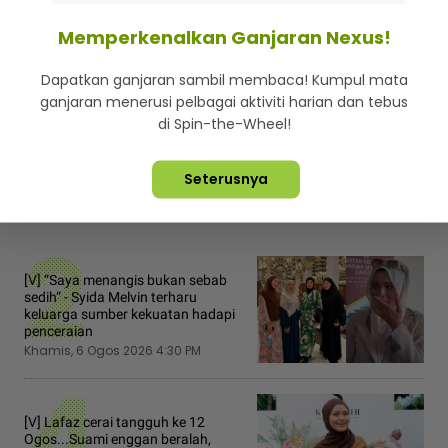
Lima tahun bercinta,
Memperkenalkan Ganjaran Nexus!
sumber dedah Taylor Swift
sudah bertunang dengan
Joe Alwyn
Dapatkan ganjaran sambil membaca! Kumpul mata
Sabtu, 02 Julai 2022 6:00 AM
ganjaran menerusi pelbagai aktiviti harian dan tebus
di Spin-the-Wheel!
Seterusnya
2
[V] “Saya menangis bukan sebab
sedih“ - Syida Melvin terharu
keluarga sumber kekuatan hadapi
penceraian
Khamis, 6 Ogos 2026 4:30 PM
4
[V] Lafaz cerai tangguh ke 12
Ogos...Suami enggan beralah,