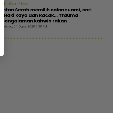
mStar | Hiburan
Intan Serah memilih calon suami, cari
lelaki kaya dan kacak... Trauma
pengalaman kahwin rakan
Selasa, 04 Ogos 2026 7:30 PM