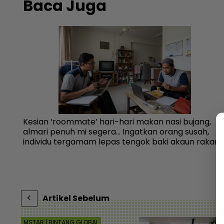
Baca Juga
 sewa
Kesian ‘roommate’ hari-hari makan nasi bujang,
almari penuh mi segera... Ingatkan orang susah,
individu tergamam lepas tengok baki akaun rakan 
Viral | mStar
Artikel Sebelum
MSTAR | BINTANG GLOBAL