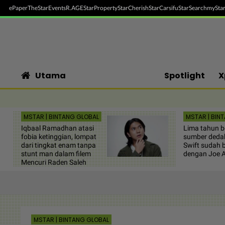
ePaper
TheStar
Events
R.AGE
StarProperty
StarCherish
StarCarsifu
StarSearch
myStar
Utama
Spotlight
X
MSTAR | BINTANG GLOBAL
MSTAR | BIN
Iqbaal Ramadhan atasi
Lima tahun be
fobia ketinggian, lompat
sumber dedah
dari tingkat enam tanpa
Swift sudah 
stunt man dalam filem
dengan Joe 
Mencuri Raden Saleh
MSTAR | BINTANG GLOBAL