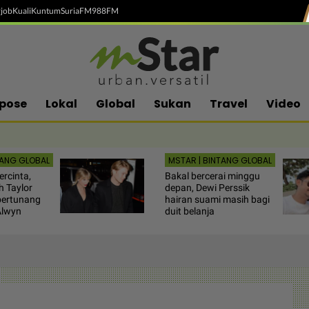
job
Kuali
Kuntum
SuriaFM
988FM
pose
Lokal
Global
Sukan
Travel
Video
TANG GLOBAL
MSTAR | BINTANG GLOBAL
rcinta,
Bakal bercerai minggu
 Taylor
depan, Dewi Perssik
bertunang
hairan suami masih bagi
Alwyn
duit belanja