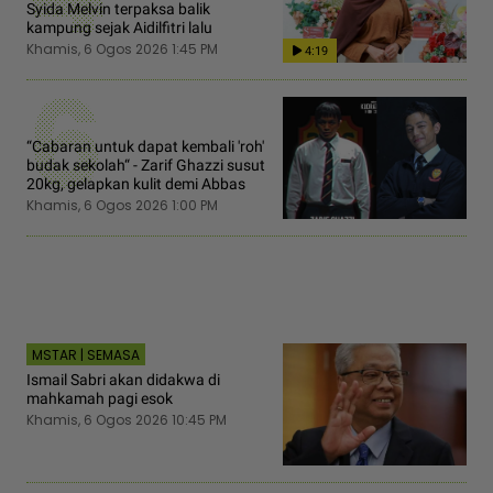
Syida Melvin terpaksa balik
kampung sejak Aidilfitri lalu
Khamis, 6 Ogos 2026 1:45 PM
4:19
6
“Cabaran untuk dapat kembali 'roh'
budak sekolah“ - Zarif Ghazzi susut
20kg, gelapkan kulit demi Abbas
Khamis, 6 Ogos 2026 1:00 PM
MSTAR | SEMASA
Ismail Sabri akan didakwa di
mahkamah pagi esok
Khamis, 6 Ogos 2026 10:45 PM