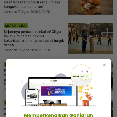
insaf lepas tahu polisi kedai - “Saya
kongsikan benda haram”
Jumaat, 7 Ogos 2026 3:00 PM
MSTAR | VIRAL
Kejamnya pentadbir sekolah! Cikgu
lewat 7 minit hadir aktiviti
kokurikulum diminta beri surat tunjuk
sebab
Jumaat, 7 Ogos 2026 2:00 PM
×
MSTAR | VIRAL
Perkahwinan impian wanita hancur,
saudara ‘tolong‘ pilih tema! Bapa
pula menekan-nekan suruh hormat
keputusan orang tua
Jumaat, 7 Ogos 2026 1:00 PM
MSTAR | SEMASA
Ismail Sabri jalani prosedur pasang
perentak jantung petang Jumaat...
Memperkenalkan Ganjaran