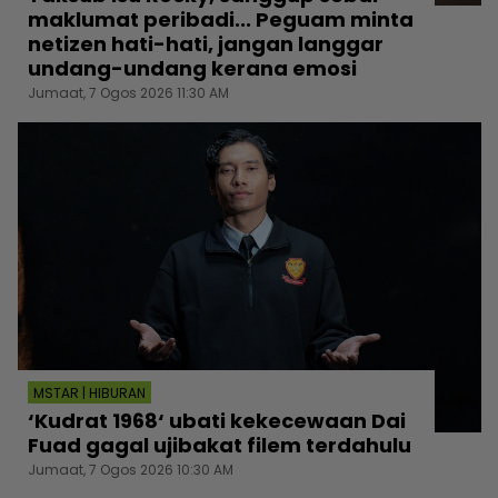
maklumat peribadi... Peguam minta
netizen hati-hati, jangan langgar
undang-undang kerana emosi
Jumaat, 7 Ogos 2026 11:30 AM
MSTAR | HIBURAN
‘Kudrat 1968‘ ubati kekecewaan Dai
Fuad gagal ujibakat filem terdahulu
Jumaat, 7 Ogos 2026 10:30 AM