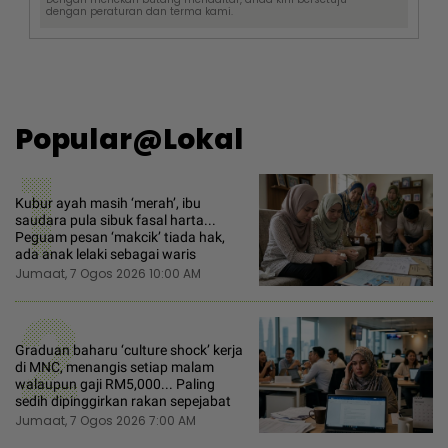
dengan
peraturan dan terma
kami.
Popular@Lokal
1
Kubur ayah masih ‘merah’, ibu
saudara pula sibuk fasal harta...
Peguam pesan ‘makcik’ tiada hak,
ada anak lelaki sebagai waris
Jumaat, 7 Ogos 2026 10:00 AM
2
Graduan baharu ‘culture shock’ kerja
di MNC, menangis setiap malam
walaupun gaji RM5,000... Paling
sedih dipinggirkan rakan sepejabat
Jumaat, 7 Ogos 2026 7:00 AM