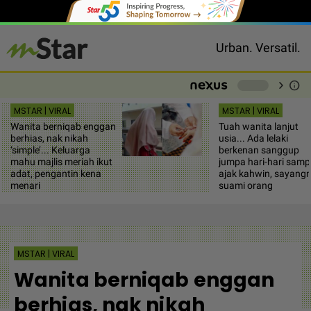
Urban. Versatil.
chevron_right
info
-
MSTAR | VIRAL
MSTAR | VIRAL
Wanita berniqab enggan
Tuah wanita lanjut
berhias, nak nikah
usia... Ada lelaki
‘simple’... Keluarga
berkenan sanggup
mahu majlis meriah ikut
jumpa hari-hari samp
adat, pengantin kena
ajak kahwin, sayang
menari
suami orang
MSTAR | VIRAL
Wanita berniqab enggan
berhias, nak nikah