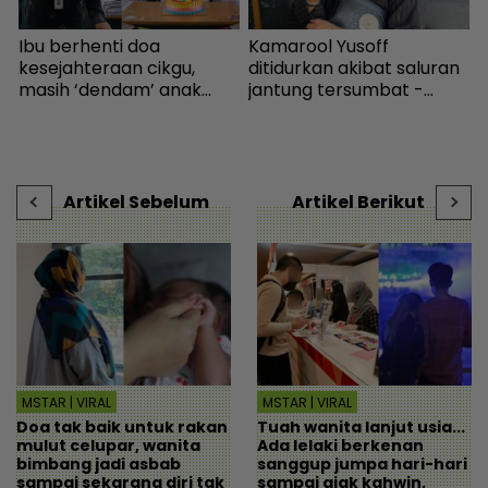
k
Ibu berhenti doa
Kamarool Yusoff
“
kesejahteraan cikgu,
ditidurkan akibat saluran
a
masih ‘dendam’ anak
jantung tersumbat -
S
kena marah bawa kek ke
Hiburan | mStar
b
sekolah - “Kenapa izin
r
kalau menyusahkan?” -
Viral | mStar
Artikel Sebelum
Artikel Berikut
MSTAR | VIRAL
MSTAR | VIRAL
Doa tak baik untuk rakan
Tuah wanita lanjut usia...
mulut celupar, wanita
Ada lelaki berkenan
bimbang jadi asbab
sanggup jumpa hari-hari
sampai sekarang diri tak
sampai ajak kahwin,