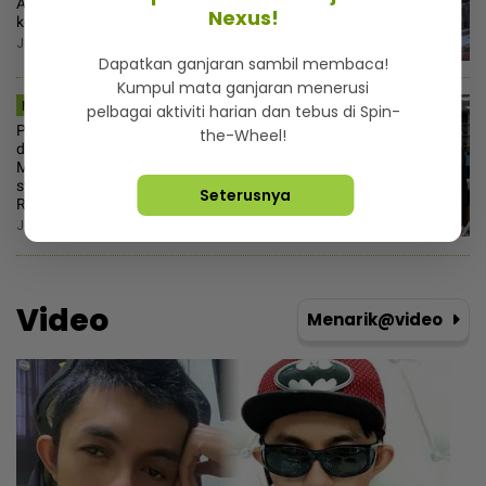
Alami masalah kesihatan sejak beri
Nexus!
keterangan pada SPRM
Jumaat, 7 Ogos 2026 12:52 PM
Dapatkan ganjaran sambil membaca!
Kumpul mata ganjaran menerusi
MSTAR | I-SUKE
pelbagai aktiviti harian dan tebus di Spin-
Pekerja kantoi mengumpat ‘big boss’
the-Wheel!
dalam e-mel dibuang kerja! Tapi
Mahkamah Perusahaan arah
syarikat bayar pampasan lebih
Seterusnya
RM66,850
Jumaat, 7 Ogos 2026 12:30 PM
Video
Menarik@video