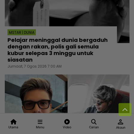
MSTAR | DUNIA
Pelajar meninggal dunia bergaduh
dengan rakan, polis gali semula
kubur selepas 3 minggu untuk
siasatan
Jumaat, 7 Ogos 2026 7:00 AM
person
Utama
Menu
Video
Carian
Akaun