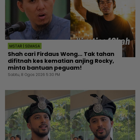
MSTAR | SEMASA
Shah cari Firdaus Wong… Tak tahan
difitnah kes kematian anjing Rocky,
minta bantuan peguam!
Sabtu, 8 Ogos 2026 5:30 PM