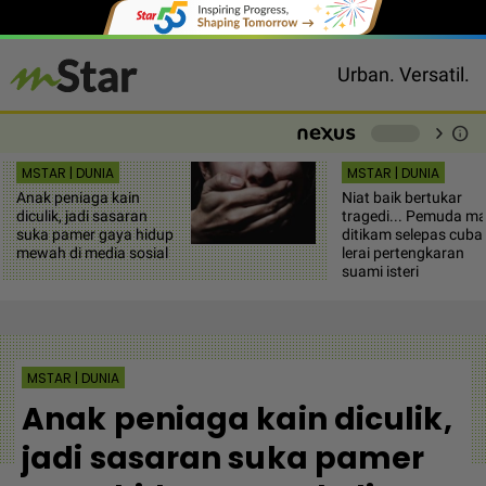
Urban. Versatil.
chevron_right
info
-
MSTAR | DUNIA
MSTAR | DUNIA
Anak peniaga kain
Niat baik bertukar
diculik, jadi sasaran
tragedi... Pemuda m
suka pamer gaya hidup
ditikam selepas cuba
mewah di media sosial
lerai pertengkaran
suami isteri
MSTAR | DUNIA
Anak peniaga kain diculik,
jadi sasaran suka pamer