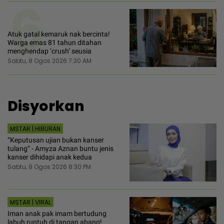
6
Atuk gatal kemaruk nak bercinta!
Warga emas 81 tahun ditahan
menghendap ‘crush’ seusia
Sabtu, 8 Ogos 2026 7:30 AM
Disyorkan
MSTAR | HIBURAN
“Keputusan ujian bukan kanser
tulang“ - Amyza Aznan buntu jenis
kanser dihidapi anak kedua
Sabtu, 8 Ogos 2026 8:30 PM
MSTAR | VIRAL
Iman anak pak imam bertudung
labuh runtuh di tangan abang!