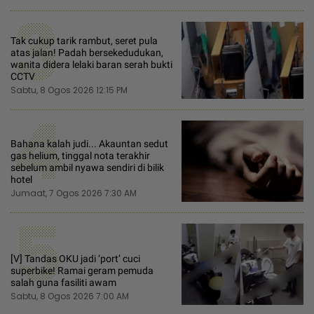
3
Tak cukup tarik rambut, seret pula
atas jalan! Padah bersekedudukan,
wanita didera lelaki baran serah bukti
CCTV
Sabtu, 8 Ogos 2026 12:15 PM
4
Bahana kalah judi... Akauntan sedut
gas helium, tinggal nota terakhir
sebelum ambil nyawa sendiri di bilik
hotel
Jumaat, 7 Ogos 2026 7:30 AM
5
[V] Tandas OKU jadi ‘port’ cuci
superbike! Ramai geram pemuda
salah guna fasiliti awam
Sabtu, 8 Ogos 2026 7:00 AM