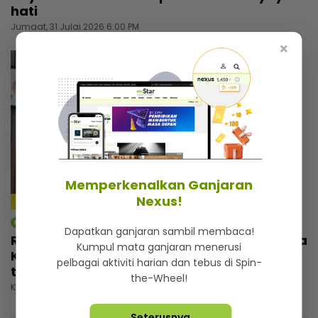
hati
Jumaat, 31 Julai 2026 6:00 PM
×
Memperkenalkan Ganjaran
Nexus!
4:59
mStar | Berita
Dapatkan ganjaran sambil membaca!
Rezeki wajah seiras Lamine Yamal, pemuda
Kumpul mata ganjaran menerusi
Kelantan tak sia-siakan peluang... Banyak
pelbagai aktiviti harian dan tebus di Spin-
tawaran reviu, ramai nak bergambar
the-Wheel!
Khamis, 30 Julai 2026 5:00 PM
Seterusnya