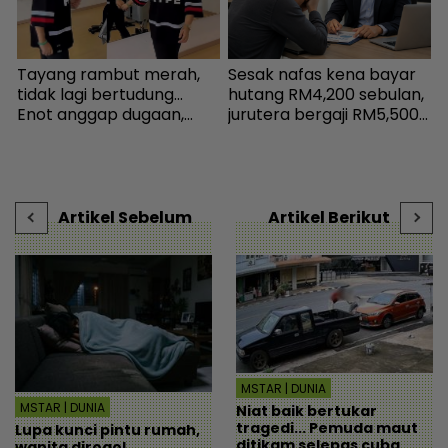
Tayang rambut merah,
Sesak nafas kena bayar
K
n
tidak lagi bertudung...
hutang RM4,200 sebulan,
‘
Enot anggap dugaan,
jurutera bergaji RM5,500
s
minta netizen doa baik-
kini mampu tersenyum...
P
baik - Hiburan | mStar
Jumpa cara baiki aliran
t
tunai - MYR | mStar
s
Artikel Sebelum
Artikel Berikut
MSTAR | DUNIA
MSTAR | DUNIA
Niat baik bertukar
tragedi... Pemuda maut
Lupa kunci pintu rumah,
ditikam selepas cuba
wanita dirogol