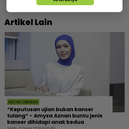
Artikel Lain
MSTAR | HIBURAN
“Keputusan ujian bukan kanser
tulang“ - Amyza Aznan buntu jenis
kanser dihidapi anak kedua
Sabtu, 8 Ogos 2026 8:30 PM