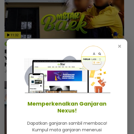
11:32
mStar | Berita
×
Bukan sekadar tempat berlindung,
Yayasan Chow Kit simpan kisah menyayat
hati
Jumaat, 31 Julai 2026 6:00 PM
Memperkenalkan Ganjaran
Nexus!
Dapatkan ganjaran sambil membaca!
Kumpul mata ganjaran menerusi