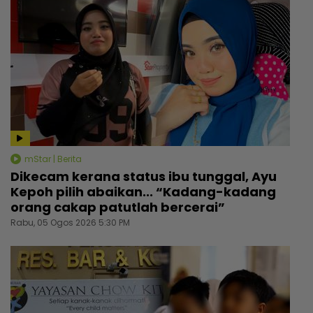
mStar | Berita
Dikecam kerana status ibu tunggal, Ayu
Kepoh pilih abaikan... “Kadang-kadang
orang cakap patutlah bercerai”
Rabu, 05 Ogos 2026 5:30 PM