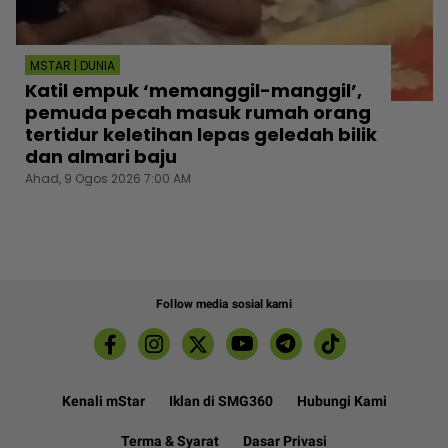
MSTAR | DUNIA
Katil empuk ‘memanggil-manggil’,
pemuda pecah masuk rumah orang
tertidur keletihan lepas geledah bilik
dan almari baju
Ahad, 9 Ogos 2026 7:00 AM
Follow media sosial kami
Kenali mStar
Iklan di SMG360
Hubungi Kami
Terma & Syarat
Dasar Privasi