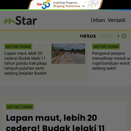
Urban. Versatil.
chevron_right
info
-
MSTAR | DUNIA
MSTAR | DUNIA
Lapan maut, lebih 20
Pengawal penjara
cedera! Budak lelaki 11
menyelinap masuk sel
tahun pandu trak pikap
rogol banduan wanit
rempuh puluhan sami
sedang sakit!
sedang berjalan ibadah
MSTAR | DUNIA
Lapan maut, lebih 20
cedera! Budak lelaki 11