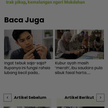
trak pikap
,
kemalangan ngeri Mukdahan
Baca Juga
Ingat tebuk saja-saja?
Kubur ayah masih
Rupanya ini fungsi rahsia
‘merah’, ibu saudara pula
t
lubang kecil pada
sibuk fasal harta...
E
pengetip kuku... Sudah
Peguam pesan ‘makcik’
m
wujud sejak 145 tahun
tiada hak, ada anak lelaki
b
lalu! - I-suke | mStar
sebagai waris - Viral |
mStar
Artikel Sebelum
Artikel Berikut