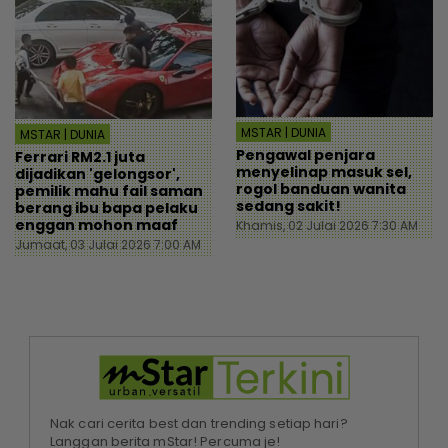
MSTAR | DUNIA
MSTAR | DUNIA
Pengawal penjara
Ferrari RM2.1 juta
menyelinap masuk sel,
dijadikan 'gelongsor',
rogol banduan wanita
pemilik mahu fail saman
sedang sakit!
berang ibu bapa pelaku
enggan mohon maaf
Khamis, 02 Julai 2026 7:30 AM
Jumaat, 03 Julai 2026 7:00 AM
Nak cari cerita best dan trending setiap hari?
Langgan berita mStar! Percuma je!