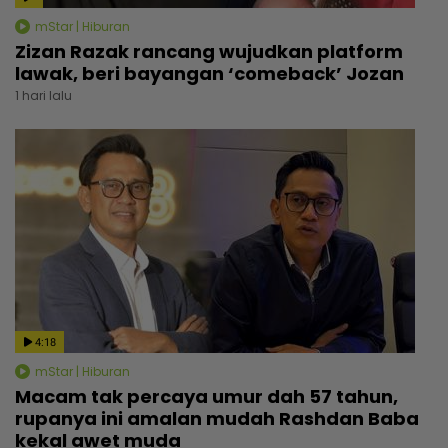
mStar | Hiburan
Zizan Razak rancang wujudkan platform
lawak, beri bayangan ‘comeback’ Jozan
1 hari lalu
4:18
mStar | Hiburan
Macam tak percaya umur dah 57 tahun,
rupanya ini amalan mudah Rashdan Baba
kekal awet muda