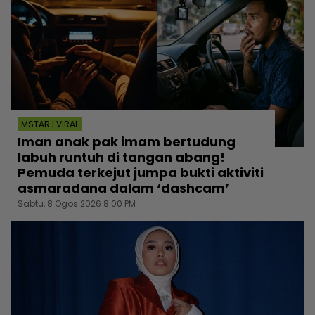
MSTAR | VIRAL
Iman anak pak imam bertudung
labuh runtuh di tangan abang!
Pemuda terkejut jumpa bukti aktiviti
asmaradana dalam ‘dashcam’
Sabtu, 8 Ogos 2026 8:00 PM