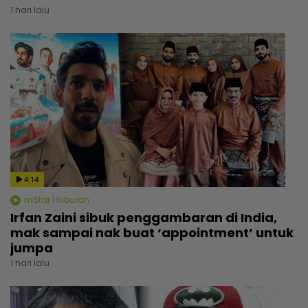
1 hari lalu
4:14
mStar | Hiburan
Irfan Zaini sibuk penggambaran di India,
mak sampai nak buat ‘appointment’ untuk
jumpa
1 hari lalu