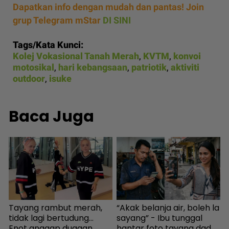
Dapatkan info dengan mudah dan pantas! Join
grup Telegram mStar
DI SINI
Tags/Kata Kunci:
Kolej Vokasional Tanah Merah
,
KVTM
,
konvoi
motosikal
,
hari kebangsaan
,
patriotik
,
aktiviti
outdoor
,
isuke
Baca Juga
Tayang rambut merah,
“Akak belanja air, boleh la
U
tidak lagi bertudung...
sayang” - Ibu tunggal
m
Enot anggap dugaan,
hantar foto tayang dada,
n