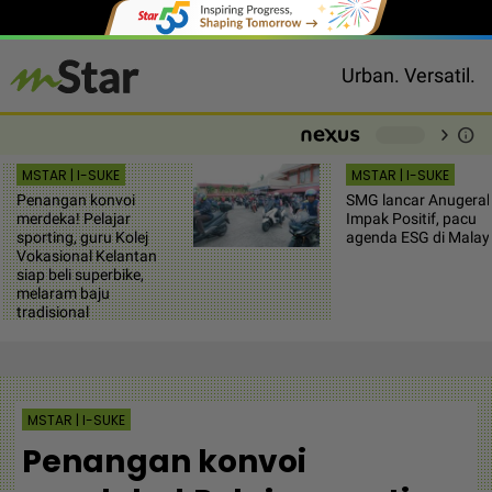
Urban. Versatil.
chevron_right
info
-
MSTAR | I-SUKE
MSTAR | I-SUKE
Penangan konvoi
SMG lancar Anugera
merdeka! Pelajar
Impak Positif, pacu
sporting, guru Kolej
agenda ESG di Malay
Vokasional Kelantan
siap beli superbike,
melaram baju
tradisional
MSTAR | I-SUKE
Penangan konvoi