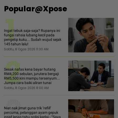
Popular@Xpose
1
Ingat tebuk saja-saja? Rupanya ini
fungsi rahsia lubang kecil pada
pengetip kuku... Sudah wujud sejak
145 tahun lalu!
Sabtu, 8 Ogos 2026 11:30 AM
2
Sesak nafas kena bayar hutang
RM4,200 sebulan, jurutera bergaji
RM5,500 kini mampu tersenyum...
Jumpa cara baiki aliran tunai
Sabtu, 8 Ogos 2026 8:00 AM
3
Niat nak jimat guna trik ‘refill’
percuma, pelanggan ayam gepuk
insaf lepas tahu polisi kedai - “Saya