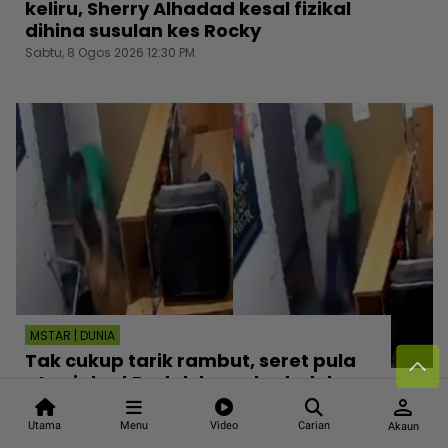
keliru, Sherry Alhadad kesal fizikal
dihina susulan kes Rocky
Sabtu, 8 Ogos 2026 12:30 PM
MSTAR | DUNIA
Tak cukup tarik rambut, seret pula
atas jalan! Padah bersekedudukan,
person
wanita didera lelaki baran serah
bukti CCTV
Utama
Menu
Video
Carian
Akaun