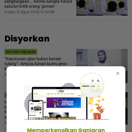
penghargaan... Ramai sangka hanya
saluran kritik orang ‘gomen’
Sabtu, 8 Ogos 2026 12:30 PM
Disyorkan
MSTAR | HIBURAN
“Keputusan ujian bukan kanser
tulang“ - Amyza Aznan buntu jenis
kanser dihidapi anak kedua
×
Sabtu, 8 Ogos 2026 8:30 PM
MSTAR | VIRAL
Iman anak pak imam bertudung
labuh runtuh di tangan abang!
Pemuda terkejut jumpa bukti aktiviti
asmaradana dalam ‘dashcam’
Sabtu, 8 Ogos 2026 8:00 PM
Memperkenalkan Ganjaran