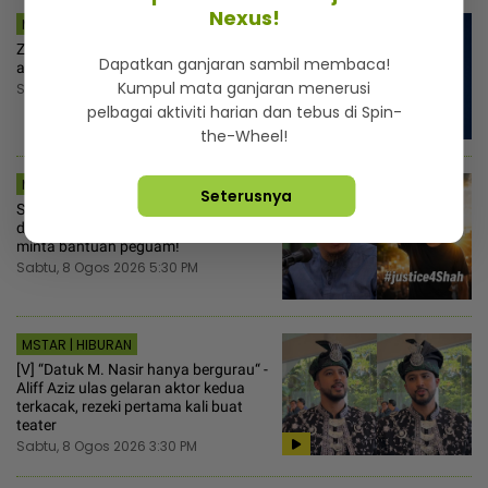
Nexus!
MSTAR | HIBURAN
Zulin Aziz capai berat badan 54kg,
Dapatkan ganjaran sambil membaca!
akui cabaran untuk kekalkan
Kumpul mata ganjaran menerusi
Sabtu, 8 Ogos 2026 6:00 PM
pelbagai aktiviti harian dan tebus di Spin-
the-Wheel!
MSTAR | SEMASA
Seterusnya
Shah cari Firdaus Wong… Tak tahan
difitnah kes kematian anjing Rocky,
minta bantuan peguam!
Sabtu, 8 Ogos 2026 5:30 PM
MSTAR | HIBURAN
[V] “Datuk M. Nasir hanya bergurau“ -
Aliff Aziz ulas gelaran aktor kedua
terkacak, rezeki pertama kali buat
teater
Sabtu, 8 Ogos 2026 3:30 PM