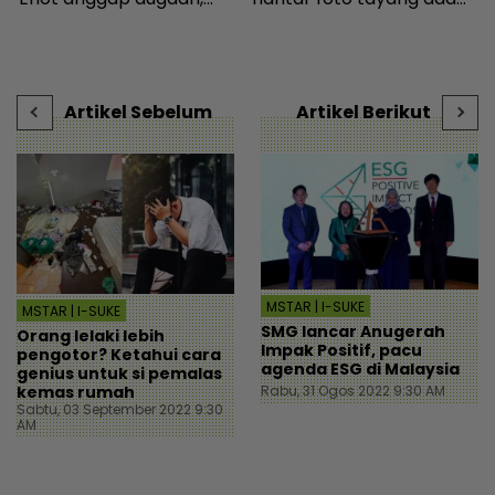
minta netizen doa baik-
cubaan goda mekanik
d
baik - Hiburan | mStar
minta diskaun ‘timing
m
belt’ - Viral | mStar
Artikel Sebelum
Artikel Berikut
MSTAR | I-SUKE
MSTAR | I-SUKE
SMG lancar Anugerah
Orang lelaki lebih
Impak Positif, pacu
pengotor? Ketahui cara
agenda ESG di Malaysia
genius untuk si pemalas
kemas rumah
Rabu, 31 Ogos 2022 9:30 AM
Sabtu, 03 September 2022 9:30
AM