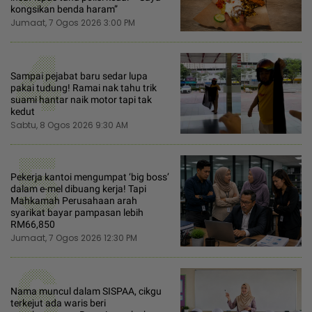
kongsikan benda haram”
Jumaat, 7 Ogos 2026 3:00 PM
4
Sampai pejabat baru sedar lupa
pakai tudung! Ramai nak tahu trik
suami hantar naik motor tapi tak
kedut
Sabtu, 8 Ogos 2026 9:30 AM
5
Pekerja kantoi mengumpat ‘big boss’
dalam e-mel dibuang kerja! Tapi
Mahkamah Perusahaan arah
syarikat bayar pampasan lebih
RM66,850
Jumaat, 7 Ogos 2026 12:30 PM
6
Nama muncul dalam SISPAA, cikgu
terkejut ada waris beri