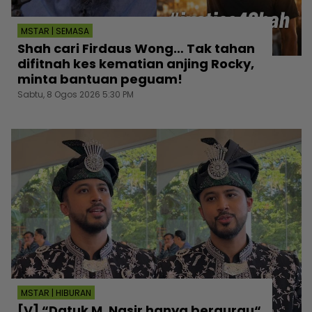
MSTAR | SEMASA
Shah cari Firdaus Wong… Tak tahan
difitnah kes kematian anjing Rocky,
minta bantuan peguam!
Sabtu, 8 Ogos 2026 5:30 PM
MSTAR | HIBURAN
[V] “Datuk M. Nasir hanya bergurau“